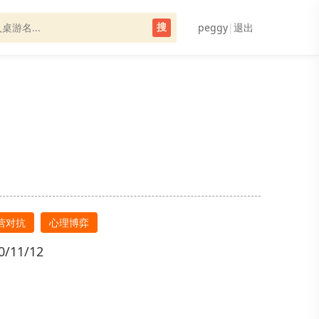
peggy
|
退出
搜
营对抗
心理博弈
/11/12