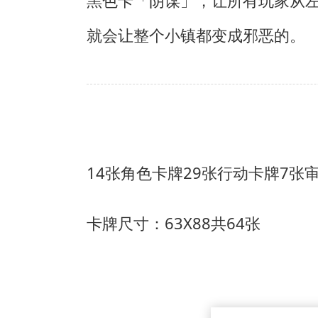
黑色卡「阴谋」，让所有玩家从
就会让整个小镇都变成邪恶的。
14张角色卡牌
29张行动卡牌
7张
卡牌尺寸：63X88共64张