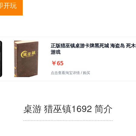
即开玩
正版猎巫镇桌游卡牌黑死城 海盗岛 死木
游戏
￥65
点击查看淘宝详情 / 购买
桌游 猎巫镇1692 简介