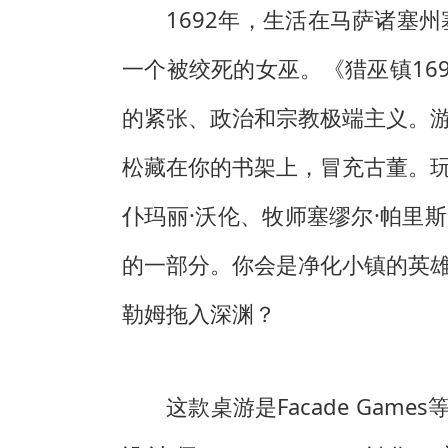
1692年，生活在马萨诸塞
一个被绞死的女巫。《猎巫镇16
的紧张、政治和宗教极端主义。
松藏在你的书架上，冒充古董。
仆玛丽·沃伦、牧师塞缪尔·帕里
的一部分。你会是净化小镇的英
勒姆拖入深渊？
这款桌游是Facade Gam