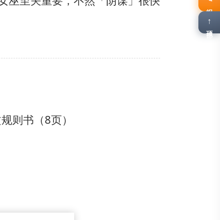
女巫至关重要，不然「阴谋」很快
报名
↑
顶部
文规则书（8页）