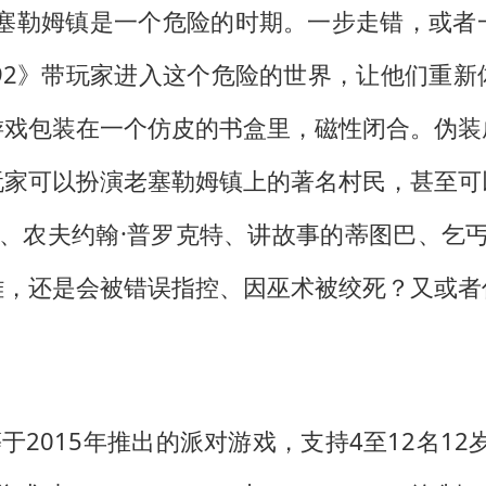
州塞勒姆镇是一个危险的时期。一步走错，或
92》带玩家进入这个危险的世界，让他们重
游戏包装在一个仿皮的书盒里，磁性闭合。伪装
玩家可以扮演老塞勒姆镇上的著名村民，甚至可
斯、农夫约翰·普罗克特、讲故事的蒂图巴、乞丐
雄，还是会被错误指控、因巫术被绞死？又或者
es等于2015年推出的派对游戏，支持4至12名1