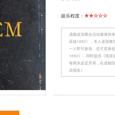
★★☆☆☆
娱乐程度：
成都桌游聚会活动邀请你来
巫镇1692》，专人桌游教
一人即可参加，也可直接
1692》，同时提供《猎巫
每周末必定开局，在成都
击报名）