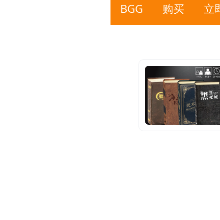
BGG
购买
立