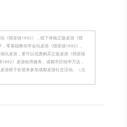
玩《猎巫镇1692》，线下体验正版桌游《猎
学，零基础教你学会玩桌游《猎巫镇1692》。
包场玩桌游，更可以优惠购买正版桌游《猎巫镇
镇1692》桌游租用服务。成都市区锦华万达，
找桌游搭子欢迎来参加成都桌游社交活动。（点