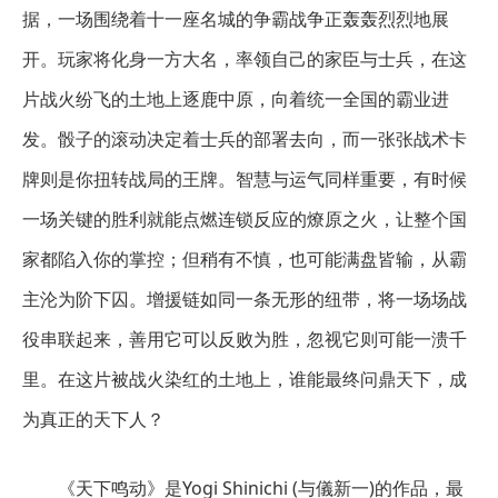
据，一场围绕着十一座名城的争霸战争正轰轰烈烈地展
开。玩家将化身一方大名，率领自己的家臣与士兵，在这
片战火纷飞的土地上逐鹿中原，向着统一全国的霸业进
发。骰子的滚动决定着士兵的部署去向，而一张张战术卡
牌则是你扭转战局的王牌。智慧与运气同样重要，有时候
一场关键的胜利就能点燃连锁反应的燎原之火，让整个国
家都陷入你的掌控；但稍有不慎，也可能满盘皆输，从霸
主沦为阶下囚。增援链如同一条无形的纽带，将一场场战
役串联起来，善用它可以反败为胜，忽视它则可能一溃千
里。在这片被战火染红的土地上，谁能最终问鼎天下，成
为真正的天下人？
《天下鸣动》是Yogi Shinichi (与儀新一)的作品，最