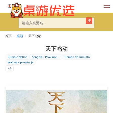
搜
首页
›
桌游
›
天下鸣动
天下鸣动
Rumble Nation
Sengoku: Provinces…
Tiempo de Tumulto
Walczące prowincje
+4