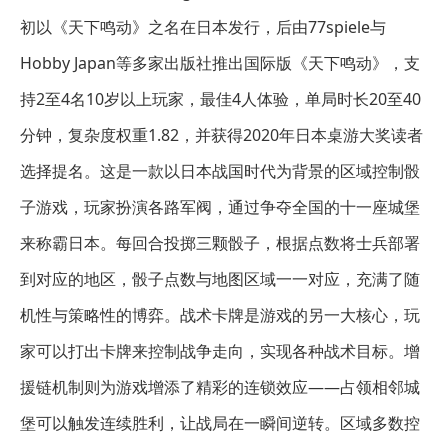
初以《天下鸣动》之名在日本发行，后由77spiele与
Hobby Japan等多家出版社推出国际版《天下鸣动》，支
持2至4名10岁以上玩家，最佳4人体验，单局时长20至40
分钟，复杂度权重1.82，并获得2020年日本桌游大奖读者
选择提名。这是一款以日本战国时代为背景的区域控制骰
子游戏，玩家扮演各路军阀，通过争夺全国的十一座城堡
来称霸日本。每回合投掷三颗骰子，根据点数将士兵部署
到对应的地区，骰子点数与地图区域一一对应，充满了随
机性与策略性的博弈。战术卡牌是游戏的另一大核心，玩
家可以打出卡牌来控制战争走向，实现各种战术目标。增
援链机制则为游戏增添了精彩的连锁效应——占领相邻城
堡可以触发连续胜利，让战局在一瞬间逆转。区域多数控