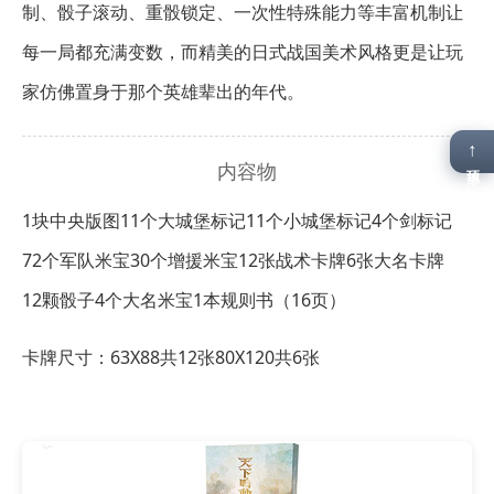
制、骰子滚动、重骰锁定、一次性特殊能力等丰富机制让
每一局都充满变数，而精美的日式战国美术风格更是让玩
家仿佛置身于那个英雄辈出的年代。
↑
内容物
顶部
1块中央版图
11个大城堡标记
11个小城堡标记
4个剑标记
72个军队米宝
30个增援米宝
12张战术卡牌
6张大名卡牌
12颗骰子
4个大名米宝
1本规则书（16页）
卡牌尺寸：63X88共12张
80X120共6张