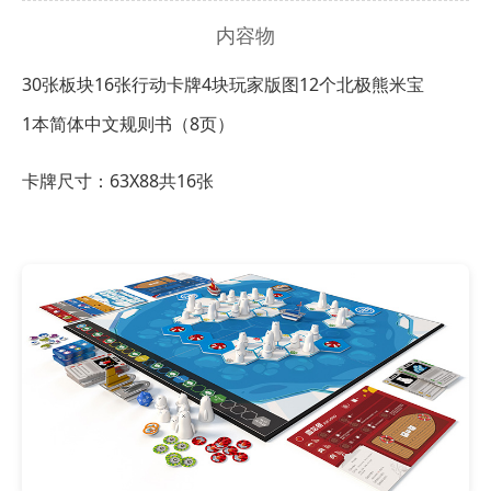
内容物
30张板块
16张行动卡牌
4块玩家版图
12个北极熊米宝
1本简体中文规则书（8页）
卡牌尺寸：63X88共16张