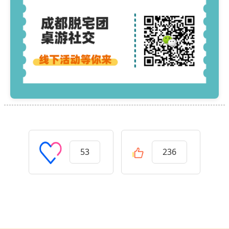
53
236