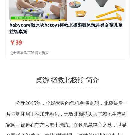
babycare敲冰块bctoys拯救北极熊破冰玩具男女孩儿童
益智桌游
￥39
点击查看淘宝详情 / 购买
桌游 拯救北极熊 简介
公元2045年，全球变暖的危机愈演愈烈，北极最后一
片陆地冰层正在加速融化，无数北极熊失去了赖以生存的
家园，被迫在茫茫大海中漂流。在这危急存亡之秋，世界