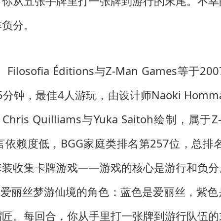
，你从五张手牌里打一张牌到游行的末尾。不幸
作负分。
s、Filosofia Éditions与Z-Man Gam
钟，最佳4人游玩，由设计师Naoki Homma创作，
l、Chris Quilliams与Yuka Saitoh绘制，属
赖度低，BGG家庭类排名第257位，总排名
理的套装收集卡牌游戏——游戏的核心是游行和负
个爱丽丝梦游仙境的角色：蓝色是爱丽丝，紫
帽匠。每回合，你从手里打一张牌到游行队伍的