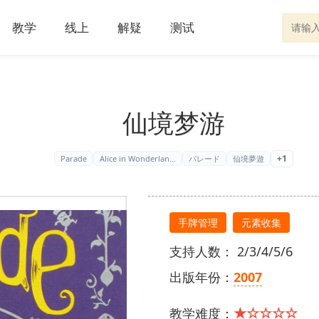
教学
线上
解疑
测试
仙境梦游
+1
Parade
Alice in Wonderlan…
パレード
仙境夢遊
手牌管理
元素收集
支持人数： 2/3/4/5/6
出版年份：
2007
★☆☆☆☆
教学难度：