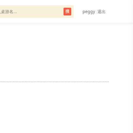
peggy
|
退出
搜