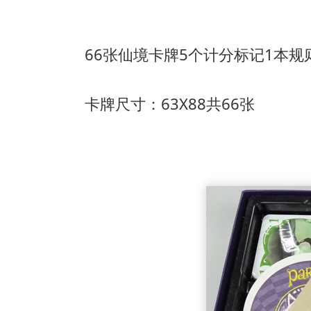
66张仙境卡牌
5个计分标记
1本规
卡牌尺寸：63X88共66张