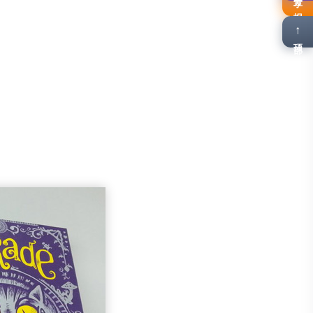
报名
↑
顶部