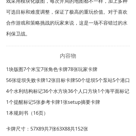
戏采用模块化版图，每次开局的地图都不一样，加上多种
可选目标和难度调整，保证了极高的重玩价值。对于喜欢
合作游戏和策略挑战的玩家来说，这是一场不容错过的水
利保卫战。
内容物
1块版图
7个米宝
7张角色卡牌
78张玩家卡牌
56张堤坝失败卡牌
12张目标卡牌
50个堤坝
5个泵站
5个港口
4个水利结构标记
36个水方块
36个人口方块
1个海平面标记
1个提醒标记
5张参考卡牌
1张setup摘要卡牌
1本规则书（16页）
卡牌尺寸：57X89共7张
63X88共152张