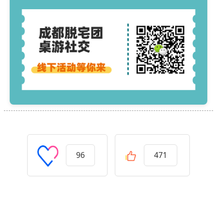
96
471