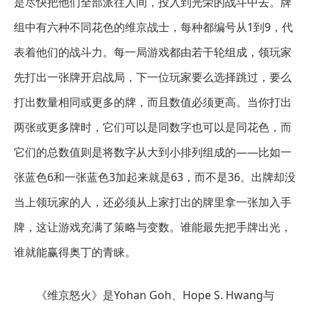
是尽快把他们全部派往人间，投入到光荣的战斗中去。牌
组中有六种不同花色的维京战士，每种都编号从1到9，代
表着他们的战斗力。每一局游戏都由若干轮组成，领玩家
先打出一张牌开启战局，下一位玩家要么选择跳过，要么
打出数量相同或更多的牌，而且数值必须更高。当你打出
两张或更多牌时，它们可以是同数字也可以是同花色，而
它们的总数值则是将数字从大到小排列组成的——比如一
张蓝色6和一张蓝色3加起来就是63，而不是36。出牌却没
当上领玩家的人，还必须从上家打出的牌里拿一张加入手
牌，这让游戏充满了策略与变数。谁能最先把手牌出光，
谁就能赢得奥丁的青睐。
《维京怒火》是Yohan Goh、Hope S. Hwang与