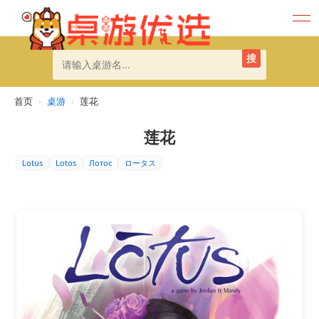
搜
首页
›
桌游
›
莲花
莲花
Lotus
Lotos
Лотос
ロータス