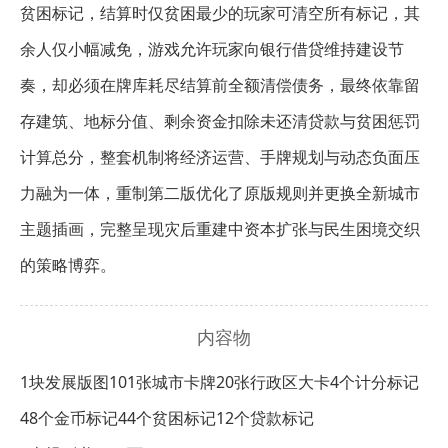
贫困标记，结算时仅贫困最少的玩家可清空所有标记，其
余人仅小幅减免，游戏允许玩家向银行借贷维持建设节
奏，却必须在牌库耗尽结算前全额清偿债务，最终依靠留
存建筑、地标分值、剩余资金扣除未还清贷款与贫困惩罚
计算总分，整套机制将经济运营、手牌规划与动态负面压
力融为一体，重制第二版优化了原版规则并更换全新城市
主题插画，完整呈现灾后重建中资本扩张与民生困境交织
的策略博弈。
内容物
1块发展版图
101张城市卡牌
20张行政区大卡
4个计分标记
48个金币标记
44个贫困标记
12个贷款标记