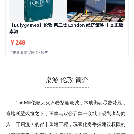
【Bulygames】伦敦 第二版 London 经济策略 中文正版
桌游
￥248
点击查看淘宝详情 / 购买
桌游 伦敦 简介
1666年伦敦大火席卷整座老城，木质街巷尽数焚毁，
遍地断壁残垣之下，王室与议会召集一众城市规划者与商
人，开启漫长的都市重建工程，玩家化身手握建设权限的