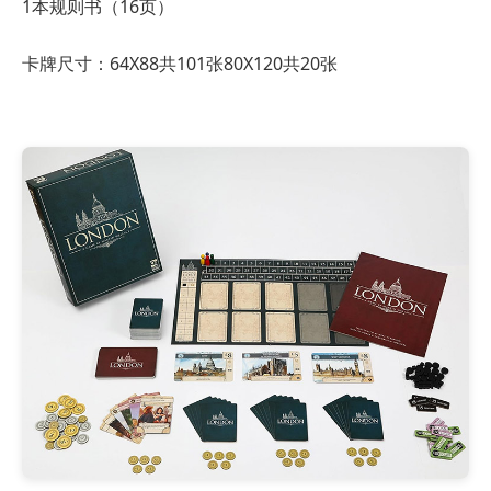
1本规则书（16页）
卡牌尺寸：64X88共101张
80X120共20张