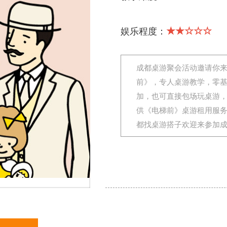
★★☆☆☆
娱乐程度：
成都桌游聚会活动邀请你
前》，专人桌游教学，零
加，也可直接包场玩桌游
供《电梯前》桌游租用服
都找桌游搭子欢迎来参加