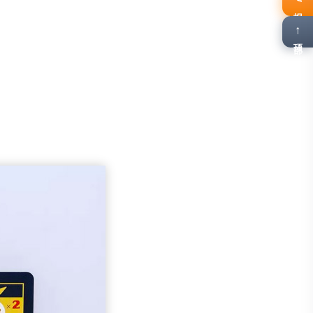
报名
↑
顶部