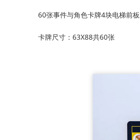
60张事件与角色卡牌
4块电梯前
卡牌尺寸：63X88共60张