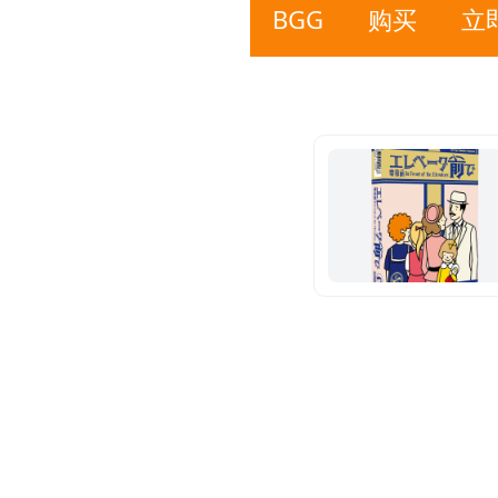
BGG
购买
立