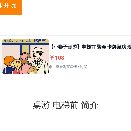
即开玩
【小狮子桌游】电梯前 聚会 卡牌游戏 现
￥108
点击查看淘宝详情 / 购买
桌游 电梯前 简介