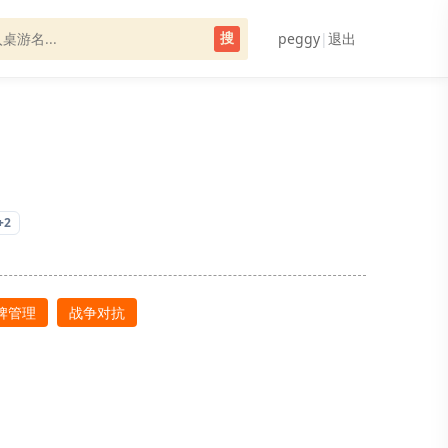
peggy
|
退出
搜
+2
牌管理
战争对抗