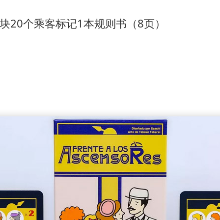
板块
20个乘客标记
1本规则书（8页）