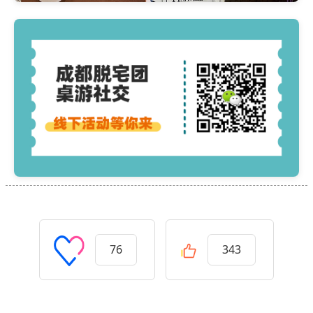
76
343