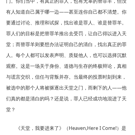
门。你们当中，有真正的罪人，也有无辜的替罪羊，但没
有人知道自己属于哪一边——甚至连你自己都不清楚。你
要通过讨论、推理和试探，找出谁是罪人、谁是替罪羊。
罪人们的目标是把替罪羊推出去受罚，让自己得以进入天
堂；而替罪羊则要想办法证明自己的清白，找出真正的罪
人。每个人都可以发表声明、质疑他人，也可以选择沉默
观察。这是一场关于身份、道德与生存的终极辩论，真相
与谎言交织，信任与背叛并存。当最终的投票时刻到来，
被选中的那个人将被驱逐出天堂之门，而剩下的人——他
们真的都是清白的吗？还是说，罪人已经成功地混进了天
堂？
《天堂，我要进来了》（Heaven,Here I Come!）是