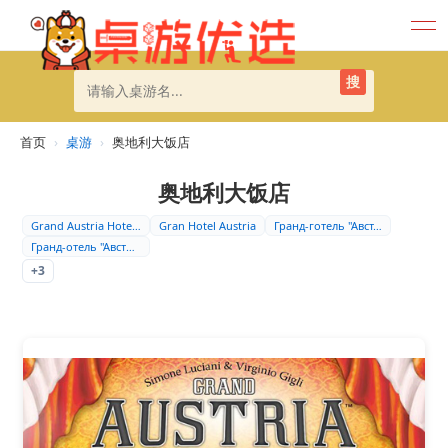
搜
首页
›
桌游
›
奥地利大饭店
奥地利大饭店
Grand Austria Hote…
Gran Hotel Austria
Гранд-готель "Авст…
Гранд-отель "Австр…
+3