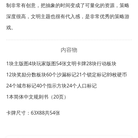
制非常有创意，把抽象的时间变成了可量化的资源，策略
深度很高，文明主题也很有代入感，是非常优秀的策略游
戏。
内容物
1块主版图
4块玩家版图
54张文明卡牌
28块行动板块
12块奖励分数板块
60个沙漏标记
21个锁定标记
89枚硬币
24个城市标记
40个指示方块
24个人口标记
1本简体中文规则书（20页）
卡牌尺寸：63X88共54张