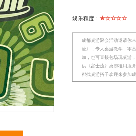
★☆☆☆☆
娱乐程度：
成都桌游聚会活动邀请你
流》，专人桌游教学，零
加，也可直接包场玩桌游
供《富士流》桌游租用服
都找桌游搭子欢迎来参加