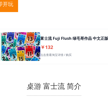
即开玩
富士流 Fuji Flush 绿毛哥作品 中文
￥132
点击查看淘宝详情 / 购买
桌游 富士流 简介