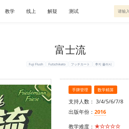
教学
线上
解疑
测试
富士流
Fuji Flush
Futschikato
フッチカート
후지 플러시
手牌管理
数学精算
支持人数： 3/4/5/6/7/8
出版年份：
2016
★☆☆☆☆
教学难度：