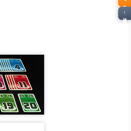
报名
↑
顶部