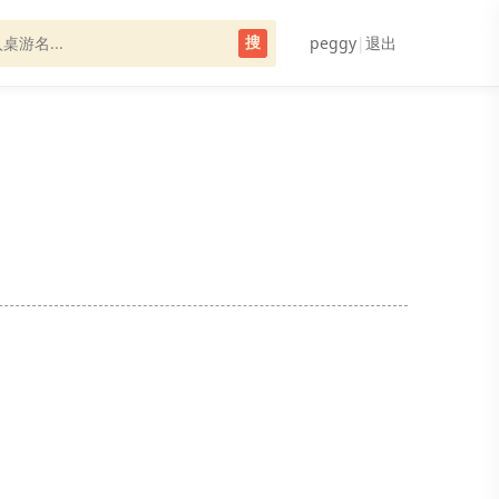
peggy
|
退出
搜