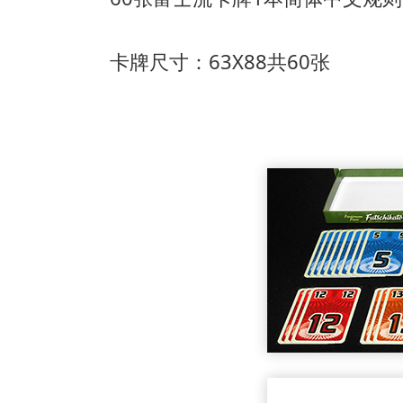
卡牌尺寸：63X88共60张