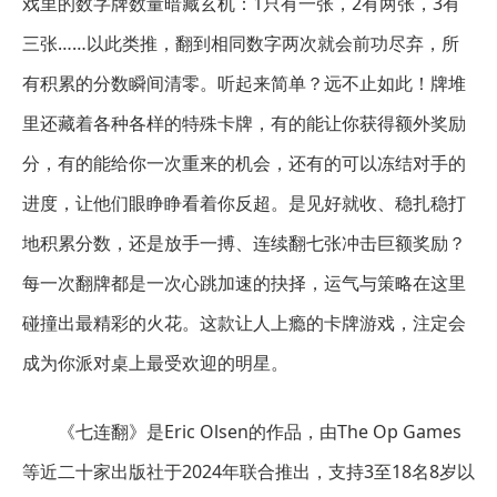
戏里的数字牌数量暗藏玄机：1只有一张，2有两张，3有
三张……以此类推，翻到相同数字两次就会前功尽弃，所
有积累的分数瞬间清零。听起来简单？远不止如此！牌堆
里还藏着各种各样的特殊卡牌，有的能让你获得额外奖励
分，有的能给你一次重来的机会，还有的可以冻结对手的
进度，让他们眼睁睁看着你反超。是见好就收、稳扎稳打
地积累分数，还是放手一搏、连续翻七张冲击巨额奖励？
每一次翻牌都是一次心跳加速的抉择，运气与策略在这里
碰撞出最精彩的火花。这款让人上瘾的卡牌游戏，注定会
成为你派对桌上最受欢迎的明星。
《七连翻》是Eric Olsen的作品，由The Op Games
等近二十家出版社于2024年联合推出，支持3至18名8岁以