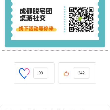
99
242