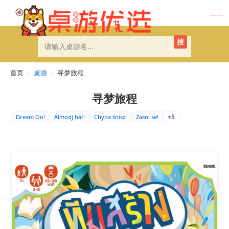
搜
首页
›
桌游
›
寻梦旅程
寻梦旅程
+5
Dream On!
Álmodj hát!
Chyba śnisz!
Zasni se!