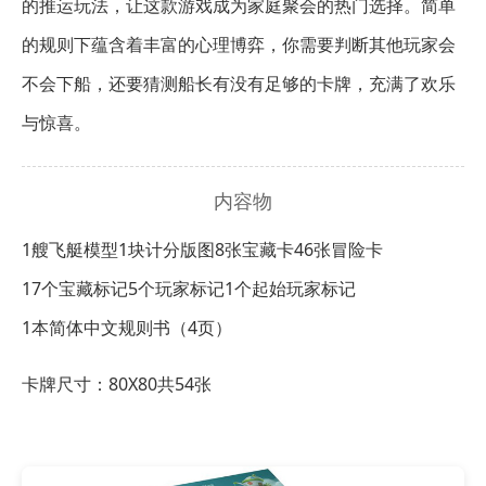
的推运玩法，让这款游戏成为家庭聚会的热门选择。简单
的规则下蕴含着丰富的心理博弈，你需要判断其他玩家会
不会下船，还要猜测船长有没有足够的卡牌，充满了欢乐
与惊喜。
内容物
1艘飞艇模型
1块计分版图
8张宝藏卡
46张冒险卡
17个宝藏标记
5个玩家标记
1个起始玩家标记
1本简体中文规则书（4页）
卡牌尺寸：80X80共54张