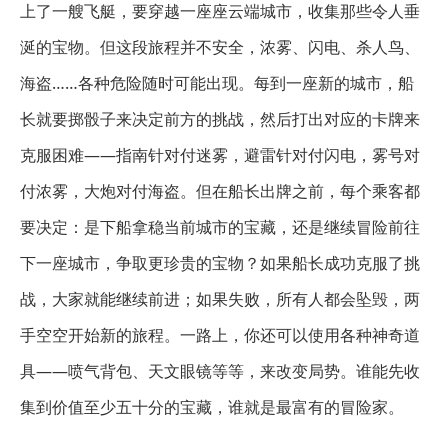
上了一艘飞艇，要穿越一座座云端城市，收集那些令人垂
涎的宝物。但这段旅程并不安全，浓雾、闪电、杀人鸟、
海盗……各种危险随时可能出现。每到一座新的城市，船
长就要掷骰子来决定前方的挑战，然后打出对应的卡牌来
克服困难——指南针对付迷雾，避雷针对付闪电，雾号对
付浓雾，大炮对付海盗。但在船长出牌之前，每个乘客都
要决定：是下船拿稳当前城市的宝藏，还是继续冒险前往
下一座城市，争取更珍贵的宝物？如果船长成功克服了挑
战，大家就能继续前进；如果失败，所有人都会坠毁，两
手空空开始新的旅程。一路上，你还可以使用各种神奇道
具——喷气背包、天文眼镜等等，来改变局势。谁能先收
集到价值至少五十分的宝藏，谁就是最富有的冒险家。