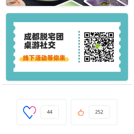
44
252