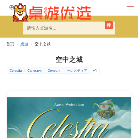
搜
首页
›
桌游
›
空中之城
空中之城
+1
Celestia
Селестия
Селестія
セレスティア