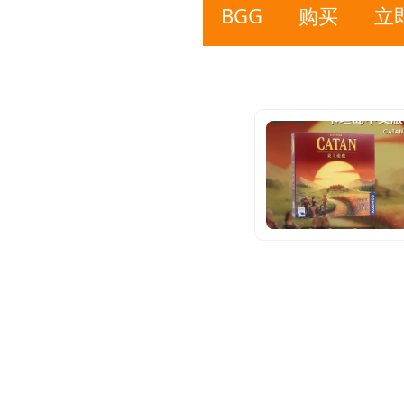
BGG
购买
立