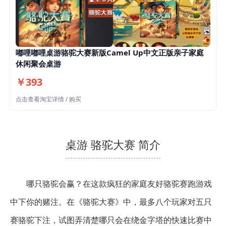
嘟哩嘟哩桌游骆驼大赛新版Camel Up中文正版亲子家庭
休闲聚会桌游
￥393
点击查看淘宝详情 / 购买
桌游 骆驼大赛 简介
哪只骆驼会赢？在这款疯狂的家庭友好骆驼赛跑游戏
中下你的赌注。在《骆驼大赛》中，最多八个玩家对五只
赛骆驼下注，试图弄清楚哪只会在绕金字塔的快速比赛中