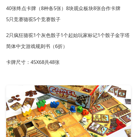
40张终点卡牌（8种各5张）
8块观众板块
8张合作卡牌
5只竞赛骆驼
5个竞赛骰子
2只疯狂骆驼
1个灰色骰子
1个起始玩家标记
1个骰子金字塔
简体中文游戏规则书（6折）
卡牌尺寸：45X68共48张