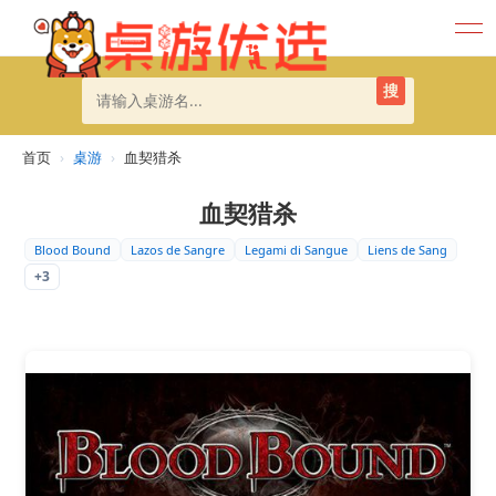
搜
首页
›
桌游
›
血契猎杀
血契猎杀
Blood Bound
Lazos de Sangre
Legami di Sangue
Liens de Sang
+3