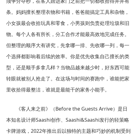
须争分夺秒，在客人踏进家门之前把一切都收拾得井井有
条。妈妈擅长整理衣物和书籍，爸爸能搞定工具和杂物，
小女孩最会收拾玩具和零食，小男孩则负责处理垃圾和旧
物。每个人各有所长，分工合作才能最高效地完成任务。
但整理的顺序大有讲究，先拿哪一排、先收哪一列，每一
个选择都影响着后续的效率。你是优先收集自己擅长的类
型，还是顺手多拿几样？当物品越来越少时，好东西可能
转眼就被别人抢走了。在这场与时间的赛跑中，谁能把家
里收拾得最整洁，谁就是最能干的家务小能手。
《客人来之前》（Before the Guests Arrive）是日
本知名设计师Saashi创作、Saashi&Saashi发行的轻策略
卡牌游戏，2022年推出后以独特的主题和巧妙的机制受到