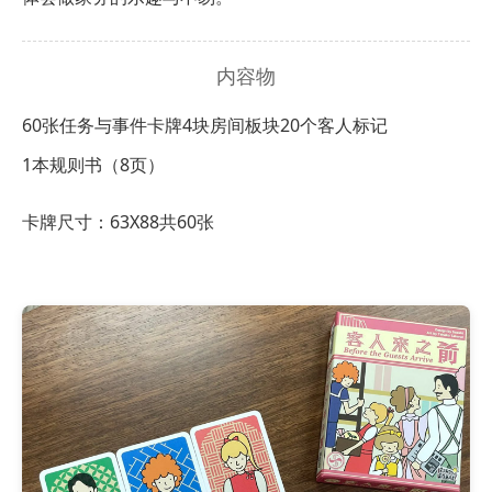
内容物
60张任务与事件卡牌
4块房间板块
20个客人标记
1本规则书（8页）
卡牌尺寸：63X88共60张