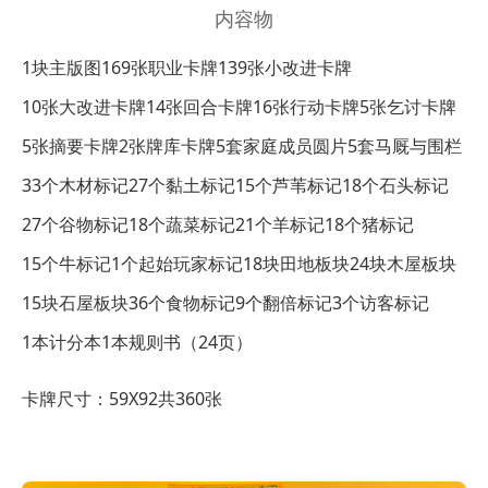
内容物
1块主版图
169张职业卡牌
139张小改进卡牌
10张大改进卡牌
14张回合卡牌
16张行动卡牌
5张乞讨卡牌
5张摘要卡牌
2张牌库卡牌
5套家庭成员圆片
5套马厩与围栏
33个木材标记
27个黏土标记
15个芦苇标记
18个石头标记
27个谷物标记
18个蔬菜标记
21个羊标记
18个猪标记
15个牛标记
1个起始玩家标记
18块田地板块
24块木屋板块
15块石屋板块
36个食物标记
9个翻倍标记
3个访客标记
1本计分本
1本规则书（24页）
卡牌尺寸：59X92共360张