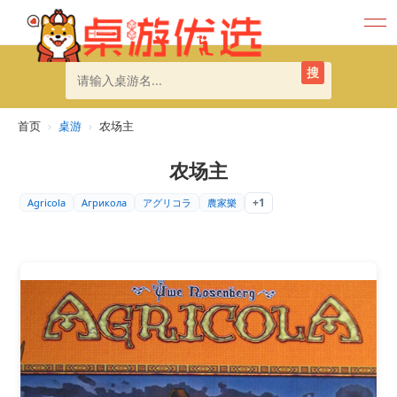
搜
首页
›
桌游
›
农场主
农场主
+1
Agricola
Агрикола
アグリコラ
農家樂