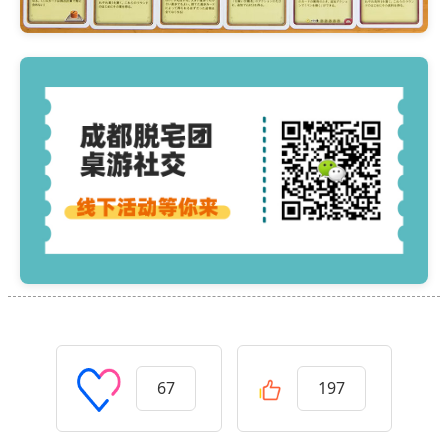
67
197