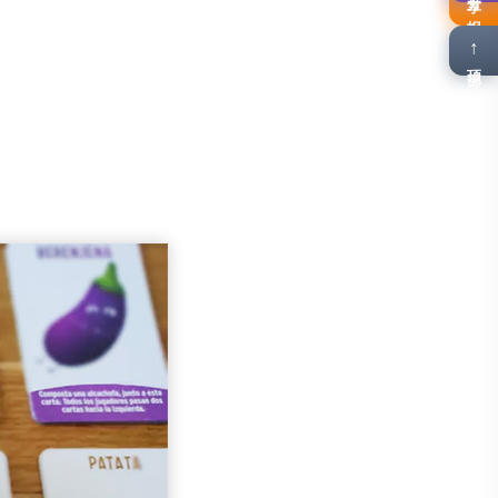
报名
↑
顶部