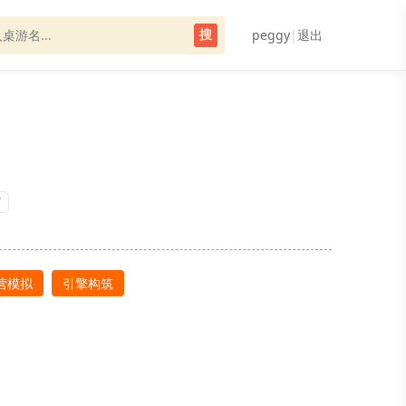
peggy
|
退出
搜
7
营模拟
引擎构筑