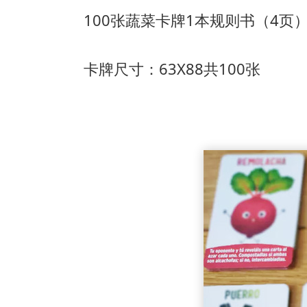
100张蔬菜卡牌
1本规则书（4页
卡牌尺寸：63X88共100张