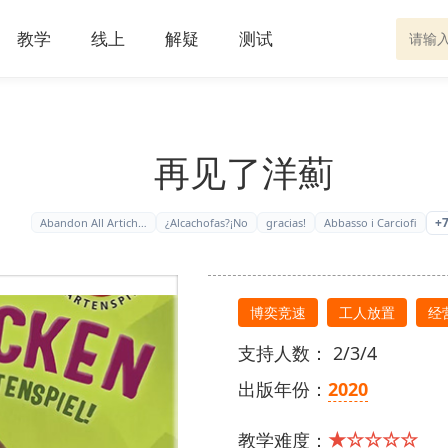
教学
线上
解疑
测试
再见了洋薊
+
Abandon All Artich…
¿Alcachofas?¡No
gracias!
Abbasso i Carciofi
博奕竞速
工人放置
经
支持人数： 2/3/4
出版年份：
2020
★☆☆☆☆
教学难度：