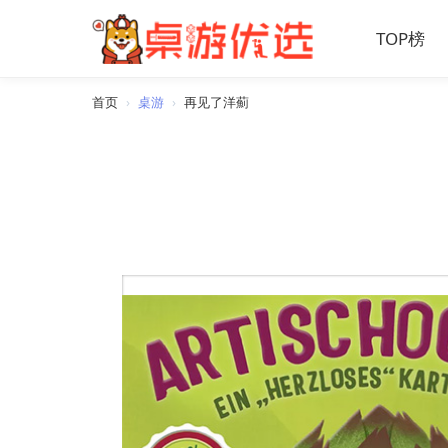
TOP榜
首页
›
桌游
›
再见了洋薊