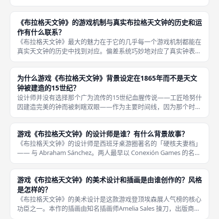
马内斯与雕塑家 Vojtěch Sucharda。 【雕塑家轨道】对应了
Vojtěch Sucharda，他曾在二战后为被
《布拉格天文钟》的游戏机制与真实布拉格天文钟的历史和运
作有什么联系？
《布拉格天文钟》最大的魅力在于它的几乎每一个游戏机制都能在
真实天文钟的历史中找到对应。偏差系统巧妙地对应了真实钟表维
修中齿轮磨损与矫正的概念——强行推动机械必然会留下隐患。
双表盘联动直接模拟了真实天文钟的上层天文表盘（显示太阳、月
为什么游戏《布拉格天文钟》背景设定在1865年而不是天文
亮与星座
钟被建造的15世纪？
设计师并没有选择那个广为流传的15世纪血腥传说——工匠哈努什
因建造完美的钟而被刺瞎双眼——作为主要时间线，因为那个时代
的天文钟机械结构尚不完善，缺乏后期精美的日历盘与使徒雕像。
这既是设计师的考据用心，也增强了游戏的代入感。 1865 年是布
游戏《布拉格天文钟》的设计师是谁？有什么背景故事？
《布拉格天文钟》的设计师是西班牙桌游圈著名的「硬核夫妻档」
—— 与 Abraham Sánchez。两人最早以 Conexión Games 的名义
进行桌游自媒体创作，积累了大量的核心玩家知识，后来转型全职
设计。 在设计这款游戏时，他们希望
游戏《布拉格天文钟》的美术设计和插画是由谁创作的？风格
是怎样的？
《布拉格天文钟》的美术设计是这款游戏登顶埃森展人气榜的核心
功臣之一。本作的插画由知名插画师Amelia Sales 操刀，出版商
Perro Loko Games 以「极度奢华的美术标准」闻名，在这款游戏