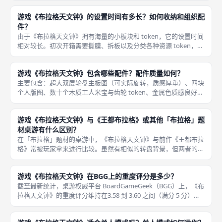
中更是将这种美学推向了极致。 Ame
游戏《布拉格天文钟》的设置时间有多长？如何收纳和组织配
件？
由于《布拉格天文钟》拥有海量的小板块和 token，它的设置时间
相对较长。初次开箱需要撕膜、拆板以及分类各种资源 token，可
能需要15 分钟以上才能将所有配件摆放整齐；熟练后设置速度可
压缩至5 到 10 分钟。 为了解决这个问题，强烈建
游戏《布拉格天文钟》包含哪些配件？配件质量如何？
主要包含：超大双层轮盘主板图（可实际旋转，质感厚重）、四块
个人版图、数十个木质工人米宝与齿轮 token、金属色质感良好的
金币与黄金筹码、双面印刷的月份圆盘和十二宫圆盘、数十张工坊
卡牌与彩色玻璃窗卡牌、以及偏差标记和大量的书本标记。《布拉
游戏《布拉格天文钟》与《王都布拉格》或其他「布拉格」题
格
材桌游有什么区别？
在「布拉格」题材的桌游中，《布拉格天文钟》与前作《王都布拉
格》常被玩家拿来进行比较。虽然有相似的转盘背景，但两者的内
核截然不同。【机制核心】《王都布拉格》更侧重于手牌管理与资
源置换；而《布拉格天文钟》的核心则是双表盘联动驱动行动，通
游戏《布拉格天文钟》在BGG上的重度评分是多少？
过动态指
截至最新统计，桌游权威平台 BoardGameGeek（BGG）上，《布
拉格天文钟》的重度评分维持在3.58 到 3.60 之间（满分 5 分）。
在 BGG 的评分体系中，低于 3.0 属于中轻度策略，3.5 以上通常就
归类为中重度策略游戏