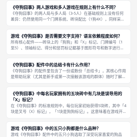
节拥有更多不同立场的人，他们会出于各自保护狗的目的
《夺狗囧事》两人游戏和多人游戏在规则上有什么不同？
《夺狗囧事》的两人局与多人局（3-5人）在基础规则上没有任何
差异：仍然使用同一个门牌系统、砖块配比（1狗4X），同样采用
「赞同」「加注」「反对」「指证」四种行动，也遵循相同的得分
和惩罚规则。因为你只有一名对手，他的所有谎言和误导更容易被
游戏《夺狗囧事》是否需要文字支持？语言依赖程度如何？
你全
所有核心配件——砖块上的「狗狗」和「X」标记、门牌编号（1
至5）、领袖标记、得分和惩罚标记都基于图形符号和数字进行表
达，不包含任何必须理解的语言文本。《夺狗囧事》是一款零文字
依赖的桌游，几乎不需要任何阅读支持，语言依赖程度非常低。
《夺狗囧事》配件中的总结卡有什么作用？
因此无论
《夺狗囧事》的配件里包含了一份或数份「总结卡」，其核心作用
是帮助玩家（尤其是新手或第一次接触该游戏的群体）随时了解行
动流程和规则要点，不必频繁翻阅厚说明书。1. 四种行动选项——
「赞同」（OK）、「加注」、「反对/更换门」、「指证」的简洁
《夺狗囧事》中每名玩家拥有的五块砖中有几块是误导用的
定
「X」标记？
在《夺狗囧事》的标准规则中，每位玩家初始获得5块砖，其中「4
块是叉号（X）标记」，「1块是狗狗标记」。这意味着在游戏开
始前，每位玩家必须秘密决定把自己的狗狗和四个「X」按什么顺
序依次排列在1号至5号门牌的背后。 这种「四叉一狗」的配比给
游戏《夺狗囧事》中的五只小狗都是什么品种？
予了
游戏《夺狗囧事》配件中的五只小狗选取了深受玩家喜爱的狗品