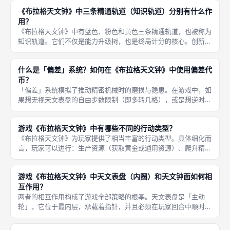
币（金币与黄金）。 获取资源的途径包括：执行内圈钟面上的
《布拉格天文钟》中三条精通轨道（知识轨道）分别有什么作
「生产行动
用？
《布拉格天文钟》中有蓝色、粉色和黄色三条精通轨道，也被称为
知识轨道。它们不仅是能力升级树，也是终局计分的核心。创新轨
道（蓝）：决定了每回合你旋转天文表盘的最大免费步数。 等级
越高，指针能走得越远，让你可以一步跨越大半个外环去执行想要
什么是「偏差」系统？如何在《布拉格天文钟》中使用偏差代
的行动；
币？
「偏差」系统模拟了推动精密机械时的磨损与隐患。在游戏中，如
果想无视天文表盘的自由步数限制（即多转几格），或是想逆时针
转动奥洛伊钟面来改变行动组合，就必须翻面一个偏差标记（露出
背面的破损齿轮图标）。 使用偏差代币属于「透支未来」行为。
游戏《布拉格天文钟》中有哪些不同的行动类型？
当游戏阶
《布拉格天文钟》为玩家提供了相当丰富的行动类型。具体细化而
言，玩家可以进行：生产资源（获取黄金或通用资源）、爬升精通
轨道（蓝/粉/黄轨道解锁更强的能力）、拿取使徒（填充个人面板
以获取即时奖励）、建造钟表（将圆盘拼入公共区）、移动画家
游戏《布拉格天文钟》中天文表盘（内圈）和天文钟面如何相
（推动个
互作用？
两者的相互作用构成了游戏全部策略的根基。天文表盘是「主动
轮」，它位于最内层，承载着指针，并且必须在玩家回合中顺时针
旋转（至少一格，最多受创新轨制约）。 天文钟面是「从动
层」，通常不可自行转动，只有在玩家执行某些特定行动或使用