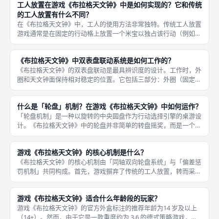
工人放置在游戏《布拉格天文钟》中是如何实现的？它和传统
「偏差」强制干预
的工人放置有什么不同？
在《布拉格天文钟》中，工人的使用方法非常独特。传统工人放置
游戏通常是在固定的行动格上放置一个米宝以独占该行动（例如
《石器时代》）。你需要先通过旋转表盘来确定你要执行的动作，
然后将工人放置在指针所指向的位置去标记和执行这个复合行动。
《布拉格天文钟》中双表盘联动系统是如何工作的？
但在这里
《布拉格天文钟》的双表盘联动是最具辨识度的设计。工作时，外
圈和天文钟面保持相对稳定的位置。它包括三部分：外圈（固定，
承载主力建造行动）、内层天文钟面（可逆时针旋转，承载基础行
动）、最内层天文表盘（始终顺时针旋转，可移动指针）。 当你
什么是「轮盘」机制？在游戏《布拉格天文钟》中如何运作？
旋转天文
「轮盘机制」是一种以旋转的中央圆盘作为行动选择引擎的桌游设
计。《布拉格天文钟》中的轮盘并非简单的转盘摇奖，而是一个精
密的「指针导航系统」。游戏中主板分为三个同心层：最外圈印有
主要行动（如建造、拿使徒）；中间层是逆时针旋转的奥洛伊钟
游戏《布拉格天文钟》的核心机制是什么？
面，承载基
《布拉格天文钟》的核心机制由「同轴双向轮盘系统」与「偏差惩
罚机制」共同构成。首先，游戏摒弃了传统的工人放置，转而采用
动态轮盘。主板中央设有一个顺时针旋转的天文表盘和一个可逆时
针旋转的奥洛伊钟面。 其次，为了追求更完美的组合行动，引入
游戏《布拉格天文钟》适合什么年龄段的玩家？
了「偏差
游戏《布拉格天文钟》的官方外盒标注的推荐年龄为14 岁及以上
（14+）。然而，由于它是一款重度约为 3.6 的德式策略游戏，涉