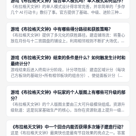
游戏《布拉格天文钟》适合单人模式吗？单人模式如何运作？
《布拉格天文钟》的单人模式设计得非常完善，并非简单的「多存
几个 AI 行动卡」敷衍了事。官方提供了基础、中级、进阶三种难
度的单人挑战。AI 的行为通过一套翻牌机制来决定，他会以固定
的速度推进金鸡轨道并抢夺公共版图上的建造位置，给玩家制造出
游戏《布拉格天文钟》中有哪些得分路径和获胜策略？
紧
《布拉格天文钟》提供了多元化的获胜路径。建造铺场流：将重心
放在月份与十二宫圆盘的铺设上，利用相邻规则不断扩大场优，赚
取集群连击分；后期配合黄金换分，爆发出惊人的分数。 使徒爆
发流：专注于从使徒齿轮行动中获取使徒板块，尽早完成面板的行
游戏《布拉格天文钟》结束的条件是什么？如何触发生计时和
列奖励，
最终计分？
游戏结束后进入终局计分阶段，计分项包括：建造区域计分（每块
己方板块的基础分+所有相邻板块的组合分）、使徒面板计分（已
放置使徒的行列提供高额 VP）、助手卡计分（根据助手标注的条
件，如每个相连板块计分）、精通轨道终局目标（越过中线后的公
游戏《布拉格天文钟》中玩家的个人版图上有哪些可升级的部
共目标
分？
《布拉格天文钟》的个人版图主要由三大可升级模块组成。资源升
级轨道：这是玩家基础生产的核心，当你在资源轨道上提升一级，
未来每次执行生产行动时，获得的资源种类和数量都会随之增加。
使徒面板：这是一个网格状区域，玩家将获取的使徒板块放置其
《布拉格天文钟》中一个回合内能否获得多次锤子建造行动？
中。轨道
这是《布拉格天文钟》最爽快也是最有节目效果的亮点之一。答案