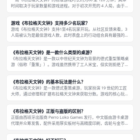
时间取决于玩家数量和游戏进程。对于初次开荒的 4 人局，由于需
要熟悉双表盘逻辑、偏差惩罚机制以及大量的图标识别，游戏时间
通常接近 2.5 小时。 由于游戏中存在「公鸡鸣叫」的
游戏《布拉格天文钟》支持多少名玩家？
游戏《布拉格天文钟》支持1至4名玩家开玩。从社区反馈来看，3
人局被认为是最佳游戏人数，此时表盘上的行动组合具有最强的博
弈性，既能保证玩家间的互相干扰，又不会让等待时间过长。 官
方建议单局游戏时长为 60 至 120 分钟，但在中重度策略博
《布拉格天文钟》是一款什么类型的桌游？
《布拉格天文钟》是一款以中世纪天文钟为背景的德式重型策略桌
游（俗称「重策」）。游戏虽然携带了工人米宝，但实则拒绝了传
统的「工人放置」思路，转而采用了一种非常新颖的双轴轮盘驱动
动态行动选择模式，被称为「齿轮上的数学舞蹈」。 它并非简单
《布拉格天文钟》的基本玩法是什么？
的聚会类
《布拉格天文钟》是一款德式重策桌游，玩家扮演 19 世纪的工匠
大师，通过修理和扩建布拉格天文钟来获取分数。游戏的核心玩法
依托于独特的双表盘联动机制：主板图中央有始终顺时针旋转的
「天文表盘」和逆时针旋转的「奥洛伊钟面」，外环则印有各种建
《布拉格天文钟》正版与盗版的区别？
设行动
正版由西班牙出版商 Perro Loko Games 发行，中文版由游卡桌游
代理并众筹发售，配件采用厚实板材与高精度印刷，齿轮与金币细
节清晰，转动表盘时顺滑无阻尼。在选购《布拉格天文钟》时，正
版与盗版在配件精度、印刷质量及价格上均有显著差异