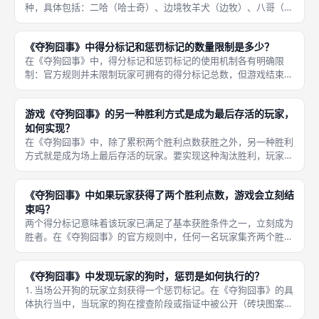
种，具体包括：二哈（哈士奇）、边境牧羊犬（边牧）、八哥（巴
哥犬），另外两只可能在伯恩山犬、柴犬或柯基之间依据发行批次
略有调整。在成都桌游圈的实际讨论中，玩家们特别钟爱这些表情
《夺狗囧事》中得分标记和惩罚标记的数量限制是多少？
生动、雕工
在《夺狗囧事》中，得分标记和惩罚标记的使用机制各有明确限
制：官方规则并未限制玩家可拥有的得分标记总数，但游戏结束的
条件是玩家获得2分即获胜，因此得分标记上限实际由对局胜利条
件锁定。1. 得分标记：每一局游戏的目标是率先获得两个胜利点数
游戏《夺狗囧事》的另一种胜利方式是成为最后存活的玩家，
（得分
如何实现？
在《夺狗囧事》中，除了累积两个胜利点数获胜之外，另一种胜利
方式就是成为场上最后存活的玩家。要实现这种淘汰胜利，玩家需
要通过策略不断让其他玩家的狗在搜查或指证中被暴露，使其累积
惩罚标记，直至达到三个被淘汰出局。 淘汰全部对手后仅剩自己
《夺狗囧事》中如果玩家获得了两个胜利点数，游戏会立刻结
留在游戏
束吗？
两个得分标记意味着该玩家已满足了基本获胜条件之一，立刻成为
胜者。在《夺狗囧事》的官方规则中，任何一名玩家集齐两个胜利
点数后，游戏会立刻结束，无需等待当前回合剩余行动完成。 按
照标准计分机制，玩家每成功进行一次指证（攻击领袖的狗且验证
《夺狗囧事》中发现玩家的狗时，惩罚是如何执行的？
为真）就
1. 当场公开狗的玩家立刻获得一个惩罚标记。在《夺狗囧事》的具
体执行当中，当玩家的狗在搜查阶段或指证中被公开（砖块图案为
狗狗），系统将按如下方式执行惩罚：如果玩家的狗是在搜查阶段