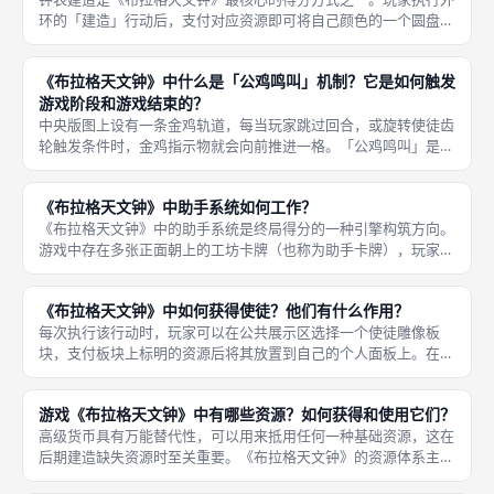
环的「建造」行动后，支付对应资源即可将自己颜色的一个圆盘板
块放置在空格上。公共板图的中央日历盘分为月份圆盘和十二宫圆
盘两大建造区，每个区又分割出多个空格。 建造可以获得两部分
《布拉格天文钟》中什么是「公鸡鸣叫」机制？它是如何触发
的分数：
游戏阶段和游戏结束的？
中央版图上设有一条金鸡轨道，每当玩家跳过回合，或旋转使徒齿
轮触发条件时，金鸡指示物就会向前推进一格。「公鸡鸣叫」是
《布拉格天文钟》控制游戏节奏的动态计时器。 一旦金鸡走到轨
道末端，当前回合结束后立即进入「公鸡鸣叫」阶段。在这个阶段
《布拉格天文钟》中助手系统如何工作？
中，所有玩
《布拉格天文钟》中的助手系统是终局得分的一种引擎构筑方向。
游戏中存在多张正面朝上的工坊卡牌（也称为助手卡牌），玩家可
以通过建造行动或特定技能将其招募到自己的工坊区域。 与使徒
的一次性即得奖励不同，助手的分数完全依赖于整局游戏下来的布
《布拉格天文钟》中如何获得使徒？他们有什么作用？
局成果。
每次执行该行动时，玩家可以在公共展示区选择一个使徒雕像板
块，支付板块上标明的资源后将其放置到自己的个人面板上。在
《布拉格天文钟》中，获取使徒需要执行外环上特定的「使徒齿
轮」行动。 面板是一个 3x3 或 4x4 的网格，放置使徒会立即触发
游戏《布拉格天文钟》中有哪些资源？如何获得和使用它们？
奖
高级货币具有万能替代性，可以用来抵用任何一种基础资源，这在
后期建造缺失资源时至关重要。《布拉格天文钟》的资源体系主要
分为基础资源（各类木头、石头、宝石等通用符号资源）和高级货