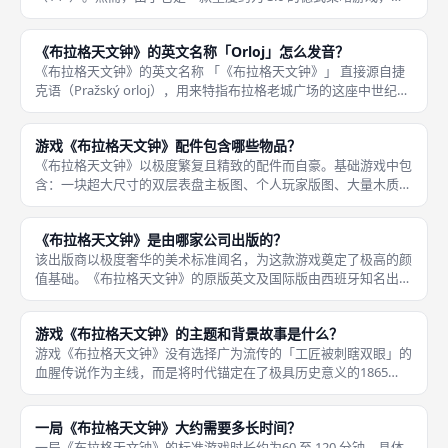
及相当复杂的资源转换、双盘旋转编程以及终局得分规划，它绝对
不适合作为低龄儿童桌游。 我们建议至少有 2-3 年现代
《布拉格天文钟》的英文名称「Orloj」怎么发音？
《布拉格天文钟》的英文名称 「《布拉格天文钟》」 直接源自捷
克语（Pražský orloj），用来特指布拉格老城广场的这座中世纪天
文钟。最普遍的标准英文发音近似于「奥尔洛伊」（Or-loy），其
中的「r」需要稍微带有一点弹舌的卷舌感，类似
游戏《布拉格天文钟》配件包含哪些物品？
《布拉格天文钟》以极度繁复且精致的配件而自豪。基础游戏中包
含：一块超大尺寸的双层表盘主板图、个人玩家版图、大量木质工
人米宝（用于标记行动）、齿轮标记、偏差标记、硬币与黄金资源
token。 此外还包括使徒雕像板块、各类彩色玻璃窗目标卡、工坊
《布拉格天文钟》是由哪家公司出版的？
该出版商以极度奢华的美术标准闻名，为这款游戏奠定了极高的颜
值基础。《布拉格天文钟》的原版英文及国际版由西班牙知名出版
商 Perro Loko Games 负责发行。 在 2025 年德国埃森桌游展
（Essen Spiel）上一炮而红后，游卡
游戏《布拉格天文钟》的主题和背景故事是什么？
游戏《布拉格天文钟》没有选择广为流传的「工匠被刺瞎双眼」的
血腥传说作为主线，而是将时代锚定在了极具历史意义的1865
年。这一年被视为天文钟的「重生」时刻，著名捷克画家约瑟夫·
马内斯（Josef Mánes）受托绘制了全新的日历盘，我们今天
一局《布拉格天文钟》大约需要多长时间？
一局《布拉格天文钟》的标准游戏时长约为60 至 120 分钟，具体