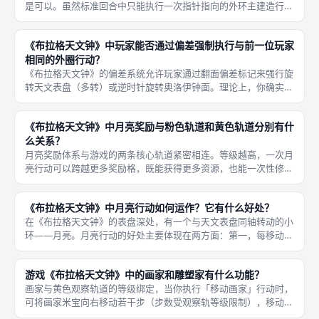
是可以。虽然标准回合中只能执行一次指针指向的外环主建造行
动，但玩家可以通过轨道上的奖励触发额外的建造。 例如，当你
在创新轨道（蓝）爬到一定等级获得「红信封」奖励时，可能会解
《布拉格天文钟》中玩家能否通过偏差强制执行与前一位玩家
锁「立即再
相同的外圈行动？
《布拉格天文钟》的偏差系统允许玩家通过翻面偏差标记来强行旋
转天文表盘（多转）或逆时针旋转奥洛伊钟面。理论上，你确实可
以强行将指针导航到前一位玩家刚刚执行过的外圈区段。 但由于
双表盘联动的复杂性，即便外圈区域重合，内圈钟面区段也可能完
《布拉格天文钟》中月亮奖励与粉色轨道和黄色轨道分别有什
全不一样
么关系？
月亮奖励体系与游戏的两条核心轨道紧密相连。等级越高，一次月
亮行动可以跨越更多奖励格，既能获得更多资源，也能一次性修复
多个偏差标记。黄色观察轨道是月亮行动的直接绑定者，观察轨道
等级决定了每次移动月亮的最大步数。 粉色精密轨道则是间接辅
《布拉格天文钟》中月亮行动如何运作？它有什么好处？
助月亮体
在《布拉格天文钟》的表盘深处，有一个与天文表盘同轴转动的小
环——月亮。月亮行动的好处主要体现在两方面：第一，每移动到
一格，你立即获得该格标注的资源奖励（通常是黄金或通用资
源），是后期爆资源的重要途径；第二，月亮行动拥有修复偏差的
游戏《布拉格天文钟》中的画家和雕塑家有什么功能？
绝佳效果，在
画家与黄色观察轨道的等级绑定，当你执行「移动画家」行动时，
可将画家米宝向右移动若干步（步数受观察轨等级限制），移动到
特定奖励格即可获得资源包或金币。《布拉格天文钟》的个人版图