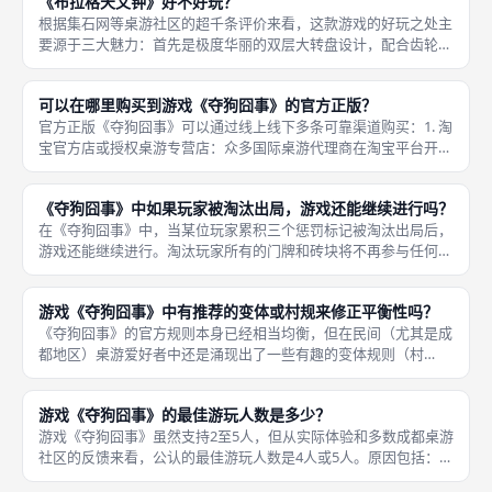
《布拉格天文钟》好不好玩？
根据集石网等桌游社区的超千条评价来看，这款游戏的好玩之处主
要源于三大魅力：首先是极度华丽的双层大转盘设计，配合齿轮与
米宝配件，每次转动都像是在拨动真正的中世纪时钟，视觉冲击力
极强。《布拉格天文钟》是2025年德国埃森桌游展的人气爆款，
可以在哪里购买到游戏《夺狗囧事》的官方正版？
BGG
官方正版《夺狗囧事》可以通过线上线下多条可靠渠道购买：1. 淘
宝官方店或授权桌游专营店：众多国际桌游代理商在淘宝平台开设
有官方店铺，例如搜索「Oink Games 夺狗囧事」、「夺狗囧事正
版」等关键词，可以找到正品玩家店，并参考购买评价辨别
《夺狗囧事》中如果玩家被淘汰出局，游戏还能继续进行吗？
在《夺狗囧事》中，当某位玩家累积三个惩罚标记被淘汰出局后，
游戏还能继续进行。淘汰玩家所有的门牌和砖块将不再参与任何剩
余的搜查和指证行动，游戏只在剩下的活着的玩家之间继续进行。
在剩余玩家少于三人（即仅剩两人）的情况下，游戏也不会立即结
游戏《夺狗囧事》中有推荐的变体或村规来修正平衡性吗？
束，只
《夺狗囧事》的官方规则本身已经相当均衡，但在民间（尤其是成
都地区）桌游爱好者中还是涌现出了一些有趣的变体规则（村
规），部分规则用于调整节奏或平衡体验：1. 「领袖连续权限制」
变体：规定一名玩家不能连续两轮成为领袖，必须至少让其他玩家
游戏《夺狗囧事》的最佳游玩人数是多少？
中间接过
游戏《夺狗囧事》虽然支持2至5人，但从实际体验和多数成都桌游
社区的反馈来看，公认的最佳游玩人数是4人或5人。原因包括：1.
博弈链条完整。2. 指证风险变化多元。 在4-5人局中，每个表态环