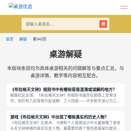
搜
首页
›
解疑
›
第343页
桌游解疑
本版块条目均为具体桌游相关的问题解答与要点汇总，与
桌游详情、教学等内容相互配合。
《布拉格天文钟》规则书中有哪些容易混淆或误解的地方？
根据社区反馈，《布拉格天文钟》的规则书虽然在图表上非常详
尽，但仍有几处容易引起误解：工人回收——许多新手误以为工人
可以像传统工放那样每轮自动归位，但实际上必须执行「跳过回
合」或依靠精密轨道等级，否则工人会一直占位。行动组合的绑定
游戏《布拉格天文钟》中出现了哪些真实的历史人物？
——玩家容易
《布拉格天文钟》在美术、卡牌和个人版图设计中大量致敬了曾参
与天文钟修缮的真实历史人物。最重要的两个角色是画家约瑟夫·