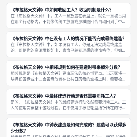
上设置了「画家」和「雕塑家」两个专属行动轨道。 雕塑家与粉
《布拉格天文钟》中如何收回工人？收回机制是什么？
色精密轨
在《布拉格天文钟》中，工人一旦放置在表盘上，就会一直被占用
在那个行动格内，不能像传统工放游戏那样随回合自动回到手中。
你必须主动执行回收工人的操作。 最直接的方法是在你的回合中
选择跳过回合，此时根据你在粉色精密轨道上的等级，你可以从版
《布拉格天文钟》中在没有工人的情况下能否完成最终建造？
图上收回
在《布拉格天文钟》中，如果没有工人，你是无法完成最终建造
的。即便你的资源堆积如山，表盘已转到理想的建造格位，但如果
在放置工人的环节发现已无可用工人（所有的工人米宝都在版图上
尚未回收），那么你只能选择跳过回合先回收工人，或者放弃本次
《布拉格天文钟》中相邻规则如何在建造时带来额外分数？
建造行动。
相邻规则是《布拉格天文钟》建造玩法的核心博弈点。当玩家将一
块月份圆盘或十二宫圆盘放置在公共日历盘的空格上时，需要检查
该空格四边（上下左右）是否有与自己同色的板块。 这意味着规
划得当的玩家，放置一块新板块不仅能拿到基础 2 分，还能因为被
《布拉格天文钟》中最终建造行动是否还需要消耗工人？
自己
是的，《布拉格天文钟》中的最终建造行动依然需要消耗工人。工
人的使用贯穿整个游戏过程，它不仅用于标记轮盘指针所在的行动
位置，也是执行外环行动（包括建造）的前提。 你只有在手指针
位置上放置了工人，才能完整执行该位置对应的外环建造操作。如
《布拉格天文钟》中钟表建造是如何完成的？建造可以获得多
果一名玩
少分数？
钟表建造是《布拉格天文钟》最核心的得分方式之一。玩家执行外