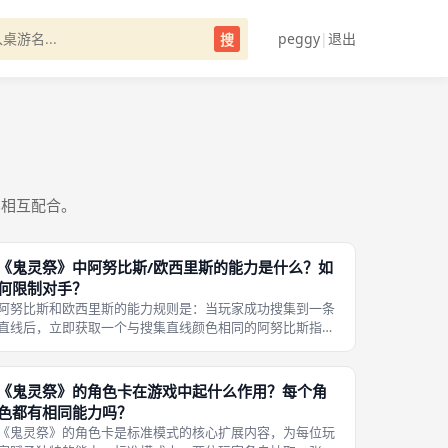
peggy
|
退出
搜
容相互配合。
《鬼灵祭》中阿努比斯/欧西里斯的能力是什么？如
何限制对手？
阿努比斯和欧西里斯的能力规则是：当玩家成功搜集到一条
直线后，立即获取一个与搜集直线颜色相同的阿努比斯指示
物。例如，如果你成功搜集了一条红色直线，对手在他的下
一个回合中就不能搜集红色直线——即使红色四子连线出现
在棋盘上，他也不能收割，只能收割
《鬼灵祭》的角色卡在游戏中起什么作用？每个角
色都有相同能力吗？
《鬼灵祭》的角色卡是标准模式的核心扩展内容，为每位玩