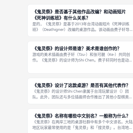
《鬼灵祭》是否基于其他作品改编？和动画短片
《死神训练班》有什么关系？
是的，《鬼灵祭》是基于2013年台湾动画短片《死神训练
班》（Deathigner）改编的桌游作品。该动画由费子轩导
演，来自台湾艺术大学多媒体动画艺术学系的团队耗时一年
完成，全长约6分52秒。 动画讲述了中国黑白无常、埃及阿
努比斯以及欧洲镰刀
《鬼灵祭》的设计师是谁？美术是谁创作的？
游戏的美术插画由费子轩（Tzu-）和张可靚（Ke-）共同创
作。《鬼灵祭》的设计师为Shi Chen。费子轩同时也是动画
短片《死神训练班》的导演，因此游戏的角色设计与动画风
格高度统一——Q版可爱的死神造型、简洁鲜明的色彩搭
配。 张可靚则负责游
《鬼灵祭》设计了这款桌游？是否有其他代表作？
《鬼灵祭》的设计师Shi Chen隶属于台湾玩聚设计（）团
队。此外，团队还与多位插画师合作推出了其他小型棋类游
戏。玩聚设计专注于开发轻量化、高便携性的策略桌游，其
产品线还包括改编自同名游戏的《台北大空袭》桌游。 《
灵祭》是其最长销且知名度
《鬼灵祭》名称有哪些中文别名？一般称为什么？
《鬼灵祭》在两岸三地的桌游社群中有多个中文译名。大陆
地区玩家最常使用的是「鬼灵祭」和「搜灵祭」。台湾地区