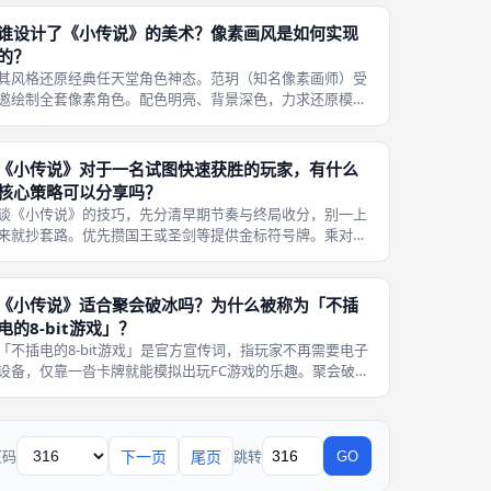
一局，不像德式重策需要大桌子。 绝对是火车旅行的神器。
站内口味/耐玩标注大约是1与2
谁设计了《小传说》的美术？像素画风是如何实现
的？
其风格还原经典任天堂角色神态。范玥（知名像素画师）受
邀绘制全套像素角色。配色明亮、背景深色，力求还原模拟
电视的反差感。 题材包装上可以这么进入：玩家将在《小传
说》的世界中，带领不同阵营的角色，相互争斗掠夺，最快
积累到财富的玩家将获得游戏的胜
《小传说》对于一名试图快速获胜的玩家，有什么
核心策略可以分享吗？
谈《小传说》的技巧，先分清早期节奏与终局收分，别一上
来就抄套路。优先攒国王或圣剑等提供金标符号牌。乘对手
注意力在别人身上时连打两轮攻击，快速拿完5分走人。 用
女巫偷走对方卫兵，以免被格挡。同时要留意自己没有被迫
害。上桌时可以留意：收纳时按下
《小传说》适合聚会破冰吗？为什么被称为「不插
电的8-bit游戏」？
「不插电的8-bit游戏」是官方宣传词，指玩家不再需要电子
设备，仅靠一沓卡牌就能模拟出玩FC游戏的乐趣。聚会破冰
利器，5分钟上手，教学零压力，极易拉近陌生人关系。 站
内口味/耐玩标注大约是1与2，只作相对参考，和当晚牌友
合不合拍更关键。若还
下一页
尾页
页码
跳转
GO