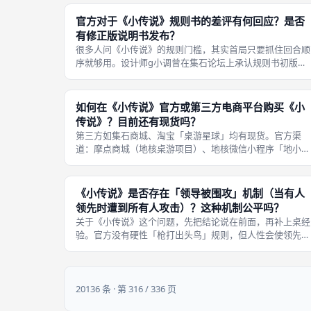
充满紧张感。游戏规则可以在30
官方对于《小传说》规则书的差评有何回应？是否
有修正版说明书发布？
很多人问《小传说》的规则门槛，其实首局只要抓住回合顺
序就够用。设计师g小调曾在集石论坛上承认规则书初版不
清，并发长文致歉，但没有重印新版规则书的计划。 玩家
下载电子补充文档。结合常见翻车点：遇到模棱两可的图
标，先统一一个桌规并写在便签上。
如何在《小传说》官方或第三方电商平台购买《小
传说》？目前还有现货吗？
第三方如集石商城、淘宝「桌游星球」均有现货。官方渠
道：摩点商城（地核桌游项目）、地核微信小程序「地小
盒」。众筹版已绝版，二手闲鱼溢价严重。 目前零售版稳
50元上下。若还想再稳一点：别在规则还没讲完时发手牌，
注意力会被吸走。开局前先约定「提
《小传说》是否存在「领导被围攻」机制（当有人
领先时遭到所有人攻击）？这种机制公平吗？
关于《小传说》这个问题，先把结论说在前面，再补上桌经
验。官方没有硬性「枪打出头鸟」规则，但人性会使领先者
成为众矢之的。大多数玩家认为这种半结盟行为是游戏欢乐
部分。 但偶尔新手会因集火提前退出竞争，建议适度玩。
内口味/耐玩标注大约是1与2，
20136 条 · 第 316 / 336 页