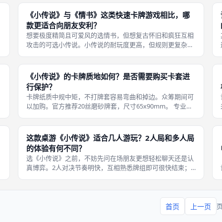
打。全程没有回合外响应复杂权。站内口味/耐玩标注大约
是1与2，只作相对参考，和当
《小传说》与《情书》这类快速卡牌游戏相比，哪
款更适合向朋友安利？
想要极度精简且可爱风的选情书，但想复古怀旧和疯狂互相
攻击的可选小传说。小传说的耐玩度更高，但规则更复杂。
可
我建议两人都备一两盒，轮流开。 补充一条桌面习惯：先摸
清在场谁怕冲突、谁爱争胜，再决定是否上高互动款。情侣
局避开强对抗计分，默契合作类通
《小传说》的卡牌质地如何？是否需要购买卡套进
行保护？
卡牌纸质中规中矩，不打牌套容易弯曲和掉边。众筹期间可
以加购。官方推荐20丝磨砂牌套，尺寸65x90mm。 专业成
定
都玩家习惯全套牌套，保证卡牌耐久度。经验上还有一句：
把《小传说》的关键提示写成两张小卡片，比反复翻书更友
好。备用袋装分离牌库与弃
这款桌游《小传说》适合几人游玩？2人局和多人局
的体验有何不同？
选《小传说》之前，不妨先问在场朋友更想轻松聊天还是认
真博弈。2人对决节奏明快，互相熟悉牌组即可很快结束；
3-4人局混乱升级，可以组队攻击一个人，拍桌狂笑声此起
站
彼伏，也最容易弄丢友谊。 站内口味/耐玩标注大约是1与
2，只作相对参考，和当晚牌友
首页
上一页