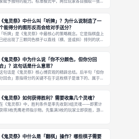
家赋予独特的能力。标准模式中，两位玩家各自抽取一张角
色卡（可能抽到相同的角色，也可能抽到不同的），游戏流
程与简易模式基本一致，但部分规则会因角色能力而发生变
化。 每个角色的能力不同，有的改
《鬼灵祭》中什么叫「听牌」？为什么说制造了一
个能得分的图形反而会给对手送分？
「听牌」是《鬼灵祭》中最核心的策略概念。它是指棋盘上
已经出现了三颗同色棋子以直线（横、竖或斜）排列的状
态，只差一颗棋子就能形成四子连线。在你下完棋、完成翻
棋之后，如果你的回合结束时的棋盘状态出现了听牌局面，
那么轮到对手回合时，他只需要在听牌
《鬼灵祭》中为什么说「你不分颜色，但你分回
合」？这句话是什么意思？
这句话是《鬼灵祭》核心博弈观的精辟总结。后半句「但你
分回合」意指得分的关键不在于这枚棋子是谁下的、属于什
么颜色，而在于最终连线完成时轮到谁的回合。 前半句「你
不分颜色」意指两位玩家都没有固定的颜色身份——红绿两
种颜色对双方来说是共用的。想象
《鬼灵祭》如何获得胜利？需要收集几个灵魂？
在《鬼灵祭》中，胜利条件是率先收割3组灵魂——即累计
获得3枚秃鹰老师指示物。先集满3枚的玩家立即获胜，游戏
结束。游戏开始时，秃鹰老师指示物放置在棋盘旁，当玩家
在「蒐棋」阶段成功收割一组四子连线棋子时，即可获得1
枚。 由于每回合最多只能收割一
《鬼灵祭》中什么是「翻棋」操作？哪些棋子需要