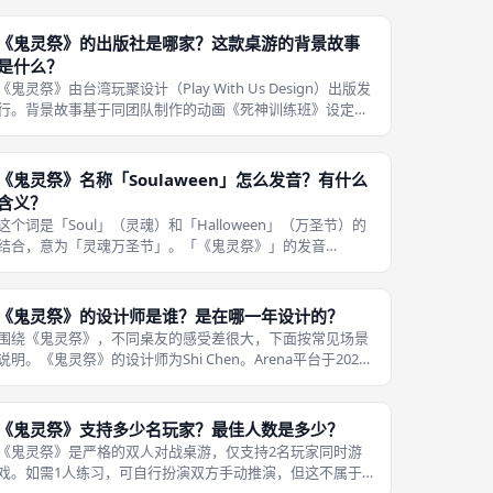
时可能有意将棋盘的纸质、角色卡牌
《鬼灵祭》的出版社是哪家？这款桌游的背景故事
是什么？
《鬼灵祭》由台湾玩聚设计（Play With Us Design）出版发
行。背景故事基于同团队制作的动画《死神训练班》设定：
在死神学校里，每年举办盛大的「《鬼灵祭》」祭典——灵
魂搜集竞赛。 今年，死神爸、欧西里斯、黑白无常带领各自
的训练生再
《鬼灵祭》名称「Soulaween」怎么发音？有什么
含义？
这个词是「Soul」（灵魂）和「Halloween」（万圣节）的
结合，意为「灵魂万圣节」。「《鬼灵祭》」的发音
为/'səʊləwiːn/，重音在第一音节「Soul」上。 游戏背景设
定在死神学校一年一度最盛大的节日，故以此命名。名称背
后的故事
《鬼灵祭》的设计师是谁？是在哪一年设计的？
围绕《鬼灵祭》，不同桌友的感受差很大，下面按常见场景
说明。《鬼灵祭》的设计师为Shi Chen。Arena平台于2022
年12月上线了该游戏的在线版本，进一步扩大了其全球玩家
社群。 游戏于2019年在台湾地区正式出版，同年在日本桌
游展和德国
《鬼灵祭》支持多少名玩家？最佳人数是多少？
《鬼灵祭》是严格的双人对战桌游，仅支持2名玩家同时游
戏。如需1人练习，可自行扮演双方手动推演，但这不属于