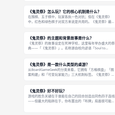
则多使用繁体名称「蒐靈祭」——「蒐」意为收集，与游戏
中「搜集灵魂」的核心玩法相呼应。 此外，还有「搜靈祭
等变体写法。英文原名「《鬼灵祭
《鬼灵祭》怎么玩？它的核心机制是什么？
在围棋、五子棋中，玩家各执一色对抗；但在《鬼灵祭》
中，红色和绿色棋子对双方来说是共用的。《鬼灵祭》最颠
覆传统棋类的设计在于「玩家不分颜色」。 你下棋时可以
由选择使用红色面朝上或绿色面朝上，没有颜色归属限制。
到了「搜棋」阶段，只要棋盘上有四
《鬼灵祭》的主题和背景故事是什么？
《鬼灵祭》的故事设定在死神学校，这里每年举办盛大的祭
典——「《鬼灵祭》」。名称源自校内谚语「Soul to
Win」，意为收割灵魂以赢得胜利。 死神师徒们将这起意外
当作一场比赛，彼此较量搜集灵魂的速度，最终解决了这场
幽冥危机。相传多年前，死
《鬼灵祭》是一款什么类型的桌游？
从BoardGameGeek的分类来看，它拥有「方格棋盘」「图
案构建」和「可变玩家能力」三大机制标签。《鬼灵祭》是
一款纯双人对战的抽象策略类桌游（Abstract Strategy
Game）。 游戏融合了五子棋的「连线」要素与黑白棋的
「翻
《鬼灵祭》好不好玩？
游戏的胜负关键在于谁能在自己的回合创造出同色四子连线
——但最大的陷阱在于，你布置出的「听牌」局面很可能在
对手回合被他直接收割。在成都桌游圈中，《鬼灵祭》的口
碑相当不错。 这种「为他人作嫁衣」的核心博弈让每一动