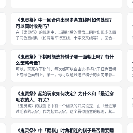
——能力相同，当玩家搜集到一条直线后，限制对手下一回
合不得搜集该直线颜色的棋子，从而压制对手得分。 第一
组：小死神（Litt
《鬼灵祭》中一回合内出现多条直线时如何处理？
可以同时收割吗？
在《鬼灵祭》的规则中，当翻棋后的棋盘上同时出现多条四
子同色直线时（如两条平行直线、十字交叉线等），回合玩
家只能选择其中一条进行收割，其余直线上的棋子仍然保留
在棋盘上。这个「只能一条」的限制有着重要的战术意义：
如果你能够创造出多条直线同时出现
《鬼灵祭》下棋时能选择棋子哪一面朝上吗？有什
么策略考量？
可以。玩家在下棋时，每次都可以自由选择将棋子红色面朝
上或绿色面朝上。第一，你可以通过选择棋子的面向来影响
翻棋后的整体颜色格局——翻棋会改变相邻棋子颜色，但你
确
的新棋子本身的颜色是不变的；第二，你可以为自己的下一
回合创造听牌局面，但要谨防这也会
《鬼灵祭》起始玩家如何决定？为什么和「最近穿
毛衣的人」有关？
《鬼灵祭》的规则书中有一个幽默的开局设定：由「最近穿
过毛衣的玩家」作为起始玩家。这个看似随意的规则，其实
是向游戏所改编的动画短片《死神训练班》中「死神爱织毛
由
衣」这个角色设定致敬。 在动画中，有死神在死神学校里织
毛衣的搞笑桥段。桌游制作团队将
《鬼灵祭》中「翻棋」时角相连的棋子是否需要翻