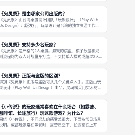
官方玩法。游戏设计的所有机制——包括棋子数量、棋盘尺
寸、角色卡牌的对称对抗——均为两人量身打造，最佳游戏
人数也是唯一的2人。 在成都桌游
《鬼灵祭》是由哪家公司出版的？
《鬼灵祭》由台湾桌游设计团队「玩聚设计」（Play With
Us Design）出版发行。玩聚设计是台湾的独立桌游工作
室，专注于打造结合故事性与策略性的轻量桌游，其作品以
精致的配件和富有童趣的美术风格著称。 除了《鬼灵祭》，
玩聚设计的其他
《鬼灵祭》支持多少名玩家？
《鬼灵祭》是严格的2人桌游。游戏的棋盘、棋子数量和规
则流程均为双人对战量身打造，不支持单人模式或超过2人
以上的玩法。在某些场合下，玩家可以尝试一个人扮演双方
进行练习对局，但这并非官方规则。 结合常见翻车点：第一
次教学别追求讲全，先保证第一局
《鬼灵祭》正版与盗版的区别？
辨别《鬼灵祭》正版与盗版可从几个关键点入手。正版由玩
聚设计（Play With Us Design）出品，灵魂棋采用实木材质
制作，手感厚重顺滑，棋盘为布面材质，折叠后可收入小巧
的精装盒中。 角色卡牌印刷精细，规则书采用全彩设计。盗
版通常将实
《小传说》的玩家通常喜欢在什么场合（如露营、
咖啡馆、长途旅行）玩这款游戏？为什么？
围绕《小传说》，不同桌友的感受差很大，下面按常见场景
说明。成都玩家常在等餐时，露营星空下，长途高铁上开一
局，因为几乎不占地方且盒小好洗。闲聊之间不知不觉完成