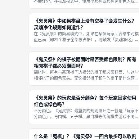
不会计分。在标准模式中，使用小死神或死神爸角色的玩
家，其胜利条件不再是「搜集3组直线」，而是需要搜集
「三种不同图案」：布匹图案（Cloth Token，即2×2方
块）、镰刀图案（Scyth
《鬼灵祭》中如果棋盘上没有空格了会发生什么？
灵魂净化规则如何运作？
在《鬼灵祭》的简易模式中，如果在某位玩家回合结束时棋
盘已满（即25个格子全部被占据），则触发「灵魂净化」
（Cleanup）规则：将与本轮所下棋子同面的所有棋子全部
移出棋盘，放回供应区。例如，如果你在本回合结束时棋盘
满了，而你本回合下的棋子是
《鬼灵祭》的棋子被翻面时是否受颜色限制？所有
相邻棋子都必须翻面吗？
翻棋时，所有与新落棋子边相邻的棋子都必须翻面，与这些
相邻棋子的颜色无关。无论相邻棋子和你的棋子是什么颜
色，甚至不管这些棋子在翻面前是否已经形成了某种有利阵
型，都必须被强制翻面。 这个设计的目的是增加局势的不
定性：你下棋的动机有时不仅仅是创
《鬼灵祭》的玩家是否分颜色？每个玩家固定使用
红色或绿色吗？
不分颜色。《鬼灵祭》最重要的规则设计之一就是「玩家不
分颜色」。与围棋、五子棋、黑白棋等传统棋类游戏不同，
你并不固定使用红色或绿色棋子，也没有人固定使用某种颜
色。 在搜棋时，无论连线的颜色是红色还是绿色，只要是
你完成下棋和翻棋后出现在棋盘上
什么是「蒐棋」？《鬼灵祭》一回合最多可以收割