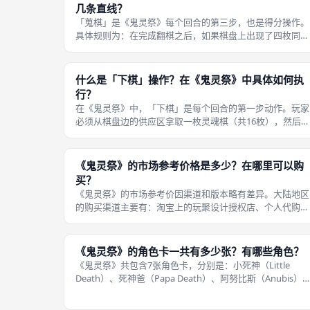
几条直线？
「蒐棋」是《鬼灵祭》每个回合的第三步，也是得分操作。
具体规则为：在完成翻棋之后，如果棋盘上出现了四枚同面
棋子连成一线（横线、竖线或斜线皆可），玩家必须移除这
四枚棋子并将它们放回供应区，同时获得1枚秃鹰老师指示
物，表示收割了1组灵魂。 关于收
什么是「下棋」操作？在《鬼灵祭》中具体如何执
行？
在《鬼灵祭》中，「下棋」是每个回合的第一步动作。玩家
必须从棋盘边的供应区拿取一枚灵魂棋（共16枚），然后自
由决定将这枚棋子的红色面朝上还是绿色面朝上，放入灵魂
棋盘上的任意一个空格子内。 策略要点在于：你放棋的位
和选择的面向会直接影响棋盘中
《鬼灵祭》的市场参考价格是多少？在哪里可以购
买？
《鬼灵祭》的市场参考价因渠道和版本略有差异。大陆地区
的购买渠道主要有：淘宝上的玩聚设计授权店、个人代购或
代拍，以及卡牌屋等桌游专营平台。台湾地区建议零售价约
新台币890元（折合人民币约200元）。 在线下实体店中，
例如成都本地的桌游店有时也
《鬼灵祭》的角色卡一共有多少张？有哪些角色？
《鬼灵祭》共包含7张角色卡，分别是：小死神（Little
Death）、死神爸（Papa Death）、阿努比斯（Anubis）
欧西里斯（Osiris）、黑无常（Hei Wuchang）、白无常
（Bai Wuchang）以及秃鹰老师（Te