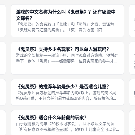
的魂魄；绿色代表「安详灵魂」（Tamed Soul），指那些比
较顺从、更容易被收
游戏的中文名称为什么叫《鬼灵祭》？还有哪些中
文译名？
「鬼灵祭」的命名取自「鬼魂」和「灵气」之意，意译为
「鬼魂与灵气汇聚的祭典」。「蒐」意为收集（同
「搜」），因此繁体中文区使用「蒐靈祭」既保留了原意的
「收割灵魂」，又兼具节日氛围。 游戏原名《鬼灵祭》是
Soul和Halloween的合成词，音译
《鬼灵祭》支持多少名玩家？可以单人游玩吗？
游戏的全部机制——轮流下棋、同时观察对方策略、预判对
手下一步的「听牌」——都需要另一位真实玩家的参与才能
体现其核心乐趣。《鬼灵祭》是一款纯2人对战桌游，官方
规则中并未提供单人模式。 如果玩家想独自练习，可以手动
扮演双方交替下棋来熟悉规则和可
《鬼灵祭》的推荐年龄是多少？是否适合儿童？
《鬼灵祭》官方标注的推荐年龄为6岁以上。游戏的美术风
格Q萌可爱，不包含任何暴力或晦涩的内容，所有角色均为
卡通死神形象，适合全家同乐。规则极简（30秒即可讲
鬼
完），6岁儿童在家长示范一两个回合后基本能独立进行简
易模式。 但「玩家不分颜色」和「听
《鬼灵祭》适合什么年龄段的玩家？
由于规则极为简单（30秒即可学会），且不涉及文字阅读
（所有信息以图形和颜色呈现），6岁以上儿童完全可以参