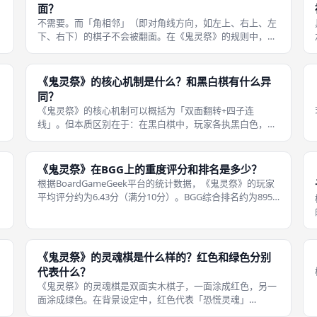
面？
不需要。而「角相邻」（即对角线方向，如左上、右上、左
下、右下）的棋子不会被翻面。在《鬼灵祭》的规则中，
「翻棋」的操作范围仅限于新落棋子「边相邻」（即上下左
右四个正交方向）的棋子。 这个设计区分了「边翻棋」和
「角翻棋」两种翻棋方式，为标准模式
《鬼灵祭》的核心机制是什么？和黑白棋有什么异
同？
《鬼灵祭》的核心机制可以概括为「双面翻转+四子连
线」。但本质区别在于：在黑白棋中，玩家各执黑白色，翻
面的目的是把对方颜色变成己方颜色；而在《鬼灵祭》中，
置
玩家不执着于任何一种颜色，红绿两面没有归属之分——你
只需要在回合结束时让同色的四枚棋子连
《鬼灵祭》在BGG上的重度评分和排名是多少？
根据BoardGameGeek平台的统计数据，《鬼灵祭》的玩家
平均评分约为6.43分（满分10分）。BGG综合排名约为8958
位（截至2025年数据）。 复杂度（Weight）评分为
1.44/5，属于入门级轻策桌游——规则相当简单，新手上手
《鬼灵祭》的灵魂棋是什么样的？红色和绿色分别
代表什么？
、
《鬼灵祭》的灵魂棋是双面实木棋子，一面涂成红色，另一
面涂成绿色。在背景设定中，红色代表「恐慌灵魂」
（Panic Soul），即那些由于被囚禁而感到恐慌、到处逃逸