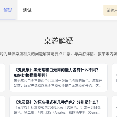
解疑
测试
桌游解疑
均为具体桌游相关的问题解答与要点汇总，与桌游详情、教学等内
《鬼灵祭》黑无常和白无常的能力各有什么不同？
如何切换翻棋规则？
黑无常和白无常是两个共享同一张角色卡牌的角色。游戏开
始前，玩家先选择以黑无常模式还是白无常模式开始。这张
角色卡上同时印有黑无常和白无常的头像，可以旋转。 黑无
在
常模式下，翻棋时翻转与新棋子「边相邻」的棋子（上下左
右）——这与简易模式的默认规则
《鬼灵祭》的标准模式有几种角色？分别是什么？
《鬼灵祭》标准模式包含6位玩家可选角色，组成三组对偶
角色。第二组：阿努比斯（Anubis）和欧西里斯（Osiris）