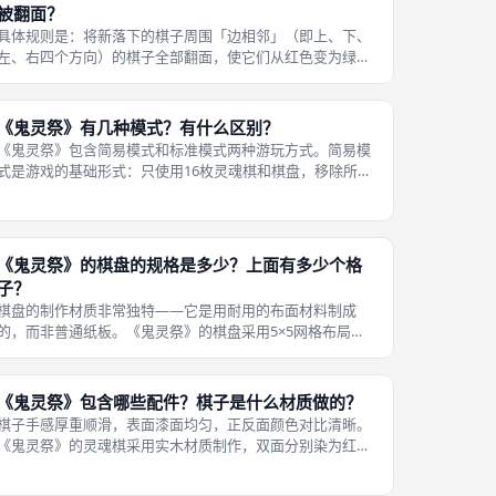
被翻面？
具体规则是：将新落下的棋子周围「边相邻」（即上、下、
左、右四个方向）的棋子全部翻面，使它们从红色变为绿
色，或从绿色变为红色。在《鬼灵祭》中，「翻棋」是在下
棋之后必须立刻执行的第二步。 与棋子「角相邻」（即对角
线方向）的棋子不需要翻面。这个翻
《鬼灵祭》有几种模式？有什么区别？
《鬼灵祭》包含简易模式和标准模式两种游玩方式。简易模
式是游戏的基础形式：只使用16枚灵魂棋和棋盘，移除所有
角色卡（仅保留秃鹰老师作为得分标记）。 玩家轮流执行
「下棋→翻棋（仅边相邻）→搜棋（四子连线）」三步，先
得3分者获胜。规则极简，30秒
《鬼灵祭》的棋盘的规格是多少？上面有多少个格
子？
棋盘的制作材质非常独特——它是用耐用的布面材料制成
的，而非普通纸板。《鬼灵祭》的棋盘采用5×5网格布局，
共有25个空格。布面棋盘的最大优势是可折叠、不易折损，
且质感柔和。 通常情况下，布面棋盘可从包装盒中展开平铺
在桌面上，使用后折叠回原状塞
《鬼灵祭》包含哪些配件？棋子是什么材质做的？
棋子手感厚重顺滑，表面漆面均匀，正反面颜色对比清晰。
《鬼灵祭》的灵魂棋采用实木材质制作，双面分别染为红色
（恐慌灵魂）和绿色（安详灵魂）。很多评测者称赞这款游
戏的实木棋子质感远超同级轻策桌游，甚至猜测团队在设计