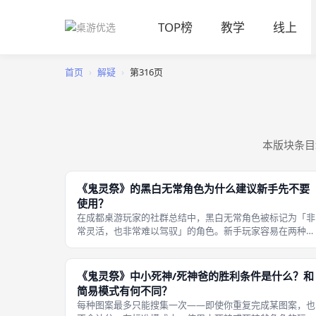
TOP榜
教学
线上
首页
›
解疑
›
第316页
本版块条目
《鬼灵祭》的黑白无常角色为什么建议新手先不要
使用？
在成都桌游玩家的社群总结中，黑白无常角色被标记为「非
常灵活，也非常难以驾驭」的角色。新手玩家容易在两种模
式之间犹豫不决，或者在切换模式后忘记自己用了哪种规
则，导致翻棋时遗漏该翻的棋子或多翻了不该翻的。 原因
于黑白无常同时拥有两种不同的翻棋
《鬼灵祭》中小死神/死神爸的胜利条件是什么？和
简易模式有何不同？
每种图案最多只能搜集一次——即使你重复完成某图案，也