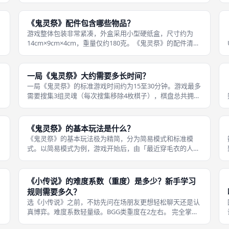
与简易模式。《鬼灵祭》官方标注的适玩年龄为6岁以上。
」
游戏中没有暴力、血腥等少儿不宜内容，所有角色造型均为
Q版可爱风格。但游戏的策略深度
《鬼灵祭》配件包含哪些物品？
游戏整体包装非常紧凑，外盒采用小型硬纸盒，尺寸约为
14cm×9cm×4cm，重量仅约180克。《鬼灵祭》的配件清单
自
如下：16枚实木灵魂棋（双面红绿染色，代表「安详灵魂」
和「恐慌灵魂」）；1张布面灵魂棋盘（可折叠，25格5×5布
局）；7张角色
一局《鬼灵祭》大约需要多长时间？
一局《鬼灵祭》的标准游戏时间约为15至30分钟。游戏最多
需要搜集3组灵魂（每次搜集移除4枚棋子），棋盘总共拥有
25个格子，因此对局不会拖沓。 对于两位熟练玩家，一局往
往在10分钟左右即可决出胜负。在Board Game Arena平台
上的公
《鬼灵祭》的基本玩法是什么？
《鬼灵祭》的基本玩法极为精简，分为简易模式和标准模
式。以简易模式为例，游戏开始后，由「最近穿毛衣的人」
作为起始玩家。每回合玩家必须依次执行三个步骤：第一步
「下棋」——从供应区拿取一枚灵魂棋（红面或绿面朝上，
可任选），放入棋盘任一空格中；第二
《小传说》的难度系数（重度）是多少？新手学习
规则需要多久？
选《小传说》之前，不妨先问在场朋友更想轻松聊天还是认
真博弈。难度系数轻量级。BGG类重度在2左右。 完全掌握
都
所有卡牌技能可能需要3局，但基本规则5分钟讲完就可开