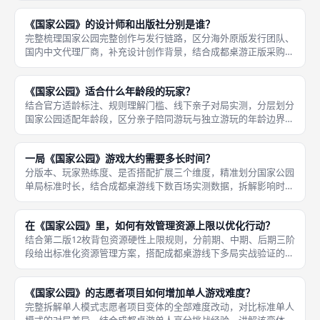
2026年全球数万玩家有效评分汇总，本作综合均分稳定
《国家公园》的设计师和出版社分别是谁？
完整梳理国家公园完整创作与发行链路，区分海外原版发行团队、
国内中文代理厂商，补充设计创作背景，结合成都桌游正版采购、
线下实体体验场景讲解正版辨别要点。首先设计师完整信息，本作
由Keith Mager、Cole Medin两位设计师联合创作，
《国家公园》适合什么年龄段的玩家？
结合官方适龄标注、规则理解门槛、线下亲子对局实测，分层划分
国家公园适配年龄段，区分亲子陪同游玩与独立游玩的年龄边界，
讲解不同年龄段的游玩适配调整方案。其次分层适配人群说明，第
一8至12岁低龄儿童，无法独立读懂完整规则，需要成年玩家全程
一局《国家公园》游戏大约需要多长时间？
分步教
分版本、玩家熟练度、是否搭配扩展三个维度，精准划分国家公园
单局标准时长，结合成都桌游线下数百场实测数据，拆解影响时长
的核心变量，给出线下约玩时间规划建议。首先第一版四季本体时
长区间，纯新手2至5人完整对局，包含规则教学、配件摆放、路线
在《国家公园》里，如何有效管理资源上限以优化行动？
摸索，
结合第二版12枚背包资源硬性上限规则，分前期、中期、后期三阶
段给出标准化资源管理方案，搭配成都桌游线下多局实战验证的运
营技巧，最大化资源利用率，规避超限弃置损耗。当拾取资源后超
过12枚，必须立刻自行选择弃置多余资源，无补偿，属于不可逆收
《国家公园》的志愿者项目如何增加单人游戏难度？
益损
完整拆解单人模式志愿者项目变体的全部难度改动，对比标准单人