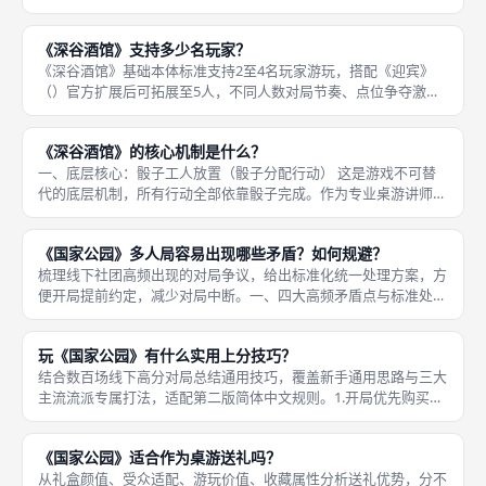
60分钟以内，流程流畅无卡顿。《深谷酒馆》基础本体无模组新手
局90至120分钟，熟练玩家标准3至4人局60至90分钟，叠加
《深谷酒馆》支持多少名玩家？
《深谷酒馆》基础本体标准支持2至4名玩家游玩，搭配《迎宾》
（）官方扩展后可拓展至5人，不同人数对局节奏、点位争夺激烈
程度、资源产出数值经过官方单独平衡设计，成都桌游线下拼桌时
会根据到场人数灵活调整开本方案。一、2人对局适配特点双人对
《深谷酒馆》的核心机制是什么？
局公共骰
一、底层核心：骰子工人放置（骰子分配行动） 这是游戏不可替
代的底层机制，所有行动全部依靠骰子完成。作为专业桌游讲师，
结合数百场成都桌游线下开本实操，完整拆解《深谷酒馆》「《深
谷酒馆》」全套核心机制，区分底层核心机制与辅助配套机制，理
《国家公园》多人局容易出现哪些矛盾？如何规避？
清整套经
梳理线下社团高频出现的对局争议，给出标准化统一处理方案，方
便开局提前约定，减少对局中断。一、四大高频矛盾点与标准处理
规则。1.资源超限弃置分歧：第二版12枚上限拾取资源后超标必须
立刻弃置，不可暂存、转移给其他玩家，弃置资源放回公共堆，开
玩《国家公园》有什么实用上分技巧？
局统
结合数百场线下高分对局总结通用技巧，覆盖新手通用思路与三大
主流流派专属打法，适配第二版简体中文规则。1.开局优先购买两
件核心装备：指南针提升移动抢占点位，地图增加资源拾取速度，
两件装备全程收益稳定，所有流派通用；一、全局通用基础上分技
《国家公园》适合作为桌游送礼吗？
巧。
从礼盒颜值、受众适配、游玩价值、收藏属性分析送礼优势，分不