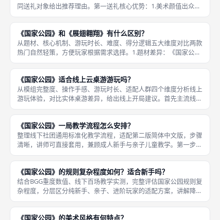
同送礼对象给出推荐理由。第一送礼核心优势：1.美术颜值出众，
全套写实风景插画，盒装封面自然风光氛围感强，摆放桌面兼具装
饰效果，区别于奇幻、战争桌游，家居摆放不突兀；2.全年龄无门
《国家公园》和《展翅翱翔》有什么区别？
槛，
从题材、核心机制、游玩时长、难度、得分逻辑五大维度对比两款
热门自然轻策，方便玩家根据需求选择。1.题材差异：《国家公
园》主打美国国家公园徒步观光，风景写实水彩，路线漫游；《展
翅翱翔》以鸟类饲养、生态保护为主题，鸟类插画为主，卡牌收集
《国家公园》适合线上云桌游游玩吗？
养鸟。
从模组完整度、操作手感、游玩时长、适配人群四个维度分析线上
游玩体验，对比实体桌游差异，给出线上开局建议。首先主流线上
平台模组情况，。1.Tabletopia：官方授权正版线上模组，UI优化
贴合原版美术，配件自动分拣、资源自动计数，内置规则提
《国家公园》一局教学流程怎么安排？
整理线下社团通用标准化教学流程，适配第二版简体中文版，步骤
清晰，讲师可直接套用，兼顾成人新手与亲子儿童教学。第一步：
配件快速摆放（2分钟），铺开固定步道版图，放置公共公园卡、
资源堆、天气标记；给每位玩家分发面板、2个人偶、篝火标记；
《国家公园》的规则复杂程度如何？适合新手吗？
简单介绍
结合BGG重度数值、线下百场教学实测，完整评估国家公园规则复
杂程度，分层区分纯新手、亲子、进阶玩家的适配方案，讲解降低
学习难度的设计亮点。首先核心难度定位，本作BGG机制重度权
重。 2.53，行业标准1至2分为纯毛线欢乐桌游，2至3分为轻中
《国家公园》的美术风格有何特点？