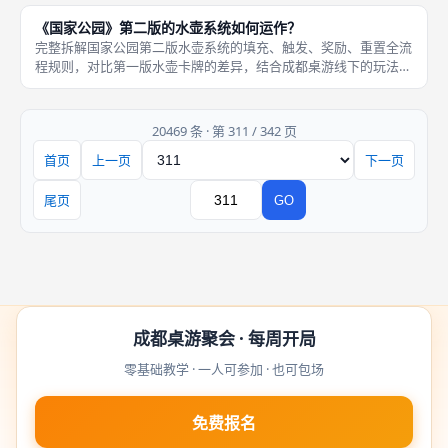
的基础设定，单人模式中，泰迪作为AI对手和玩家同场竞技，他拥
《国家公园》第二版的水壶系统如何运作？
有两名
完整拆解国家公园第二版水壶系统的填充、触发、奖励、重置全流
程规则，对比第一版水壶卡牌的差异，结合成都桌游线下的玩法技
巧，讲解水壶系统的实战价值。首先基础运作流程，每位玩家开局
获得一枚水壶代币，面板上有对应的放置位，水壶代币有固定数量
的空格子
20469 条 · 第 311 / 342 页
首页
上一页
下一页
页码
尾页
GO
跳转
成都桌游聚会 · 每周开局
零基础教学 · 一人可参加 · 也可包场
免费报名