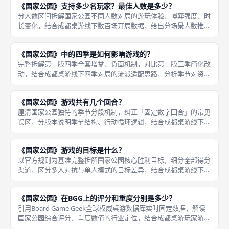
《国家公园》支持多少名玩家？最佳人数是多少？
合禁止同
分人数区间拆解国家公园不同人数对局的游玩体验、博弈强度、时
长变化，结合成都桌游线下数百场开局数据，给出分场景人数推荐
与线下约玩建议。黄昏扩展、野生动物扩展不改变人数上限，依旧
支持1至5人，无额外人数增减限制。 首先官方标准适配人数，本
《国家公园》中的四季是如何影响游戏的？
体基础
完整拆解第一版四季全套增益、负面机制，对比第二版三季简化改
动，结合成都桌游线下四季对局的流派适配思路，分析季节对资源
规划、路线选择的全局影响。首先第一版四季分阶段完整效果，第
一春季：雨水天气标记数量翻倍，水资源站点产出+1，水壶填充效
《国家公园》游戏共有几个回合？
率大幅
厘清国家公园独特的季节分段机制，纠正「固定数字回合」的常见
误区，分版本说明季节结构、行动循环逻辑，结合成都桌游线下对
局流程讲解对局节奏划分。首先核心机制结论，本作没有传统桌
游。 2、3固定编号的全局回合，采用「季节大阶段+玩家轮流行
《国家公园》游戏的目标是什么？
动」双层
以官方规则为基准完整拆解国家公园核心胜利目标，细分全部得分
渠道，区分多人对抗与单人模式的目标差异，结合成都桌游线下上
分思路讲解高分运营逻辑。首先多人对局统一核心目标，所有2至5
人标准对抗局，统一以终局结算总分数判定胜负，整局三个（第二
《国家公园》在BGG上的评分和重度分别是多少？
版）或
引用Board Game Geek全球权威桌游数据库实时固定数据，解读
国家公园综合评分、重度数值的行业定位，结合成都桌游玩家游玩
反馈分析数据背后的玩家口碑逻辑。首先核心BGG基础数据，截至