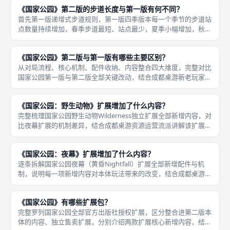
件，当游戏所有季节完整走完、完成全部终局计分后，统计每位玩
《国家公园》第二版的步道长度与第一版有何不同？
家总得分
首先第一版递增式步道规则，第一版四季版本每一个季节的步道站
点数量持续增加，春季步道最短、站点最少，夏季小幅增加，秋季
更长，冬季站点数量达到峰值；完整对比国家公园一二版步道长
度、铺设逻辑、对局节奏带来的差异，结合成都桌游开局设置效率
《国家公园》第二版与第一版有哪些主要区别？
说明固定步
从对局流程、核心机制、配件收纳、内容整合四大维度，完整对比
国家公园第一版与第二版全部关键改动，结合成都桌游新老玩家的
游玩偏好划分适配人群。首先对局流程层面改动，。 1.季节数量：
第一版四季（春夏秋冬），存在冬季疲软赛季与季节资源损耗负面
《国家公园：野生动物》扩展增加了什么内容？
效果
完整梳理国家公园野生动物Wilderness独立扩展全部新增内容，对
比夜幕扩展的机制差异，结合成都桌游资源运营流派讲解该扩展的
实战价值。首先核心扩充方向：拓宽野生动物标记获取渠道。 本
体与夜幕扩展野生动物产出渠道有限，该扩展新增大量野生动物
《国家公园：夜幕》扩展增加了什么内容？
逐条拆解国家公园夜幕（黄昏Nightfall）扩展全部新增配件与机
制，说明每一项新增内容对本体玩法带来的改变，结合成都桌游扩
展局实战流派讲解新增内容的价值。每赛季步道新增带帐篷标记的
营地站点，玩家抵达后二选。 首先核心全新机制：营地扎营系统
《国家公园》有哪些扩展包？
完整罗列国家公园全部官方出版社授权扩展，区分整合进第二版本
体的内容、独立售卖扩展，分别介绍两款扩展核心新增内容，结合