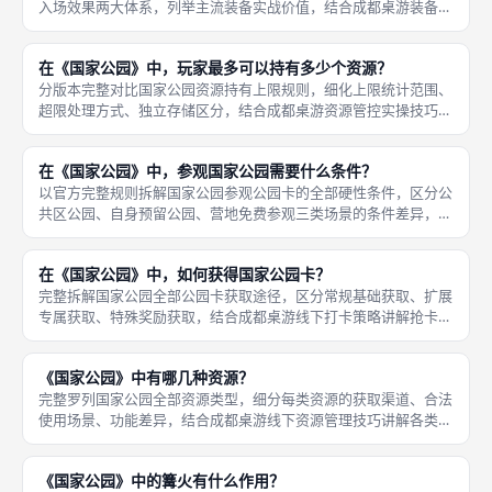
入场效果两大体系，列举主流装备实战价值，结合成都桌游装备搭
配流派讲解最优采购思路。首先。 第一类：持续被动型装备（本
局永久生效，核心价值装备），。1.指南针：每次移动徒步者额外
在《国家公园》中，玩家最多可以持有多少个资源？
多前进
分版本完整对比国家公园资源持有上限规则，细化上限统计范围、
超限处理方式、独立存储区分，结合成都桌游资源管控实操技巧讲
解上限对局影响。首先第二版硬性上限规则，每位玩家个人背包最
多同时存放12枚资源，统计范围包含阳光、水、森林、山岳四类基
在《国家公园》中，参观国家公园需要什么条件？
础资源
以官方完整规则拆解国家公园参观公园卡的全部硬性条件，区分公
共区公园、自身预留公园、营地免费参观三类场景的条件差异，纠
正新手打卡常见误区。首先通用基础硬性条件。 一：行动场地限
制。玩家必须将徒步者移动至步道带有公园图标的专属站点，在本
在《国家公园》中，如何获得国家公园卡？
次站点行
完整拆解国家公园全部公园卡获取途径，区分常规基础获取、扩展
专属获取、特殊奖励获取，结合成都桌游线下打卡策略讲解抢卡最
优思路。首先核心常规获取渠道：公共展示区刷新。 游戏开局从
公园牌堆抽取固定数量卡牌放置桌面公共区域，第二版常设3张、
《国家公园》中有哪几种资源？
第一版为
完整罗列国家公园全部资源类型，细分每类资源的获取渠道、合法
使用场景、功能差异，结合成都桌游线下资源管理技巧讲解各类资
源的优先级。首先四大基础资源（通用消耗资源），。 1.阳光：核
心刚需资源，主要用于购买全部装备卡，同时可支付公园通用成
《国家公园》中的篝火有什么作用？
本、拍