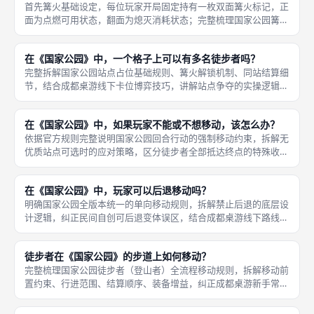
首先篝火基础设定，每位玩家开局固定持有一枚双面篝火标记，正
面为点燃可用状态，翻面为熄灭消耗状态；完整梳理国家公园篝火
标记的获取、使用、重置、约束全流程，区分本体与黄昏扩展的篝
火统一规则，结合成都桌游线下卡位战术讲解篝火最优使用时机。
在《国家公园》中，一个格子上可以有多名徒步者吗？
无任何途
完整拆解国家公园站点占位基础规则、篝火解锁机制、同站结算细
节，结合成都桌游线下卡位博弈技巧，讲解站点争夺的实操逻辑。
首先基础占位硬性约束，步道每一处站点格子默认仅允许放置一枚
徒步者人偶，无论是否为同一名玩家的两名徒步者、不同玩家的人
在《国家公园》中，如果玩家不能或不想移动，该怎么办？
偶，都不
依据官方规则完整说明国家公园回合行动的强制移动约束，拆解无
优质站点可选时的应对策略，区分徒步者全部抵达终点的特殊收尾
场景，纠正新手「原地跳过回合」的误区。首先核心强制移动规
则，只要玩家至少还有一名徒步者未抵达步道终点，轮到自身回合
在《国家公园》中，玩家可以后退移动吗？
时就必须选
明确国家公园全版本统一的单向移动规则，拆解禁止后退的底层设
计逻辑，纠正民间自创可后退变体误区，结合成都桌游线下路线规
划技巧讲解单向行进的策略取舍。首先核心硬性规则，无论第一
版、第二版本体，或是黄昏、野生动物全部扩展，不存在任何允许
徒步者在《国家公园》的步道上如何移动？
徒步者后退
完整梳理国家公园徒步者（登山者）全流程移动规则，拆解移动前
置约束、行进范围、结算顺序、装备增益，纠正成都桌游新手常见
移动误区，标准化行进操作步骤。首先基础移动硬性约束，轮到玩
家回合时，仅可选择自身两名徒步者中的其中一名执行移动，单回