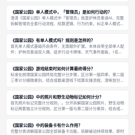
成都桌游线下加扩游玩体验给出选购建议。首先第一款官方扩展：
黄昏，英文原名Nightfall，也译作夜幕，是最早推出的核心大型
《国家公园》单人模式中，「管理员」是如何行动的？
澄清《国家公园》单人模式中「管理员」就是护林员泰迪AI，完整
拆解管理员全套行动流程、结算逻辑、行为约束，纠正单人模式新
手对AI行动规则的认知误区。首先管理员基础设定，泰迪作为单人
模式唯一AI对手，开局拥有两名登山者人偶，固定先手行动权，每
《国家公园》有单人模式吗？规则是怎样的？
一
首先单人模式基础开启条件，无需额外扩展，本体自带全部单人配
件：护林员泰迪双人偶、徒步行动卡牌堆、天气事件面板，1名玩
家即可独立开局，适配独自休闲、练习路线规划、刷高分纪录的场
景。完整拆解国家公园单人模式全套游玩规则，区分标准单人与志
《国家公园》游戏结束时如何计算最终得分？
愿者高阶
标准化梳理国家公园终局完整计分步骤，区分第一版四季、第二版
三季计分细微差别，结合成都桌游线下结算实操流程，清晰划分每
一项得分来源。首先全局统一计分先后顺序，所有季节全部完成
后，按以下顺序逐项累加分数，中途不做取舍、不扣除分数：2.照
《国家公园》中的照片和野生动物标记如何计分？
片标记得
首先照片标记完整计分规则，。分开拆解国家公园照片、野生动物
标记两套独立计分规则，区分第一版与第二版计分差异，结合成都
桌游上分思路讲解两类道具的得分性价比。 1.基础固定分：无论版
本，每成功拍摄1张照片，终局统一计1分，拍照站点、营地免费拍
《国家公园》中的装备卡有什么作用？
照
完整分类讲解国家公园全部装备卡功能，拆解被动持续效果、即时