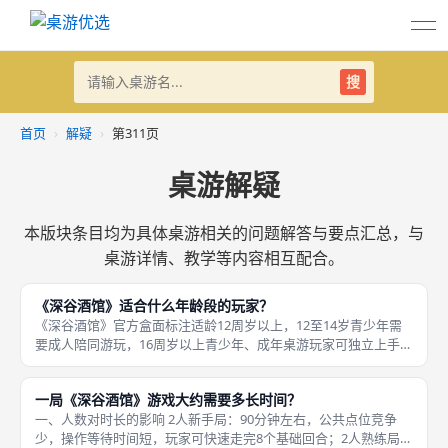
搜
首页
›
解疑
›
第311页
桌游解疑
本版块条目均为具体桌游相关的问题解答与要点汇总，与
桌游详情、教学等内容相互配合。
《深谷酒馆》适合什么年龄段的玩家？
《深谷酒馆》官方盒面标注适龄12周岁以上，12至14岁青少年需
要成人陪同游玩，16周岁以上青少年、成年桌游玩家可独立上手，
机制计算量偏高，资源、骰子、贵族多线规划逻辑复杂，不适合低
龄儿童亲子休闲，是成都桌游主流成年向中重度德式策略桌游。
一局《深谷酒馆》游戏大约需要多长时间？
一、
一、人数对时长的影响 2人新手局：90分钟左右，公共点位竞争
少，操作等待时间短，玩家可快速走完8个基础回合；2人熟练局