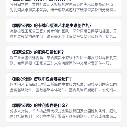
分日间本体、黄昏扩展两大板块拆解国家公园美术风格核心特点，
对比同类桌游美术差异，结合成都桌游线下玩家审美反馈分析画风
优势。首先基础本体日间卡牌、版图核心画风：写实清新水彩风，
主创画师实地采风美国各大国家公园，依托真实地貌、湖泊、森
《国家公园》的卡牌和版图艺术是由谁创作的？
林、山脉、
完整梳理国家公园官方美术创作团队，区分原版日间基础插画、黄
昏扩展夜景插画主创，讲解美术创作背景与实景采风特色，结合成
都桌游美术爱好者收藏视角分析插画价值。画风偏向写实柔和水彩
质感，色彩通透，还原白昼山林、湖泊、海岸风光，辨识度极高。
《国家公园》的配件质量如何？
首先原
以专业桌游讲师视角，结合成都桌游线下社团一年高频对局损耗实
测，完整评测《国家公园》米宝海豚简体中文版全套配件材质、印
刷、耐磨度，区分优势与小幅瑕疵。首先主版图做工评测，步道主
版图采用。 2.5mm加厚双层灰板，哑光防反光覆膜，室内灯光下
《国家公园》游戏中包含哪些配件？
查看
以国内米宝海豚代理第二版简体中文版为标准，完整罗列国家公园
全套基础配件，区分基础本体配件、整合黄昏扩展配件，说明线下
正版配件辨别要点，适配成都桌游采购、线下体验查阅需求。首先
版图类核心配件，1张完整双面步道主版图，印刷固定步道站点、
《国家公园》的胜利条件是什么？
各类功能
分多人对抗、单人挑战两大模式完整讲解国家公园胜利条件，细化
同分拆解规则，区分各类得分渠道对胜负的影响，结合成都桌游上
分思路讲解冲分核心逻辑。首先2至5人多人标准对局统一胜利条