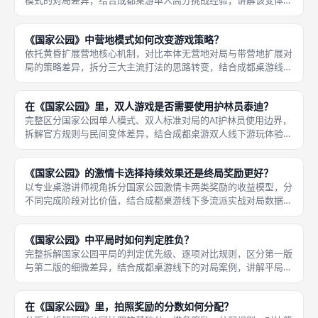
模式的对局差异，结合成都桌游单人高分挑战经验，讲解该变体的
游玩策略与适配人群。首先志愿者项目的核心难度改动。 一：加
快护林员事件触发速度，标准单人模式泰迪收集3枚同类型天气才
《国家公园》中营地模式如何改变游戏策略？
触发负面
依托黄昏扩展营地核心机制，对比本体无营地对局与带营地扩展对
局的策略差异，拆分三大主流打法的思路转变，结合成都桌游线下
扩展局实战打法讲解营地带来的决策变化。首先路线规划逻辑彻底
调整，本体对局抵达站点仅有一种收益选择，只需判断站点价值高
在《国家公园》里，双人游戏是否需要使用护林员泰迪？
低决定是
完整区分国家公园单人模式、双人标准对局的AI护林员使用边界，
拆解官方规则与民间变体差异，结合成都桌游双人线下游玩体验讲
解对局平衡技巧。双人、三人、四人、五人多人对局，无论第一版
还是第二版，标准游玩流程均不启用泰迪相关所有配件，两名玩家
《国家公园》的激情卡选择持续效果还是终局奖励更好？
直接互
以专业桌游讲师视角拆分国家公园激情卡两类奖励的收益模型，分
不同完成阶段对比价值，结合成都桌游线下多流派实战对局数据，
给出分场景选择方案。首先明确两类奖励的基础收益结构，持续效
果属于全局长期增益，效果覆盖剩余所有赛季，常见加成包含资源
《国家公园》中平局时如何判定胜负？
获取+。
完整拆解国家公园平局的判定优先级、逐项对比规则，区分第一版
与第二版的细微差异，结合成都桌游线下的对局案例，讲解平局判
定的实战意义。首先核心判定优先级顺序，当两名及以上玩家终局
总分数完全一致时，严格按照以下顺序依次比对，分出高低即终止
在《国家公园》里，拍照奖励的分数如何分配？
对比：第