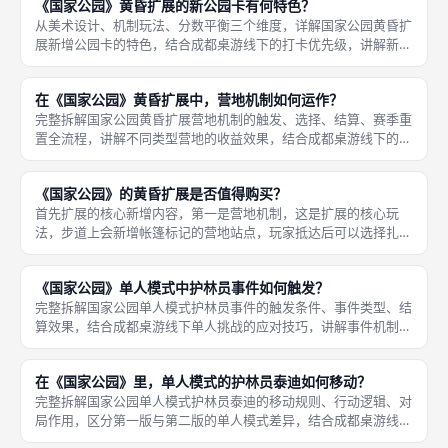
《国家公园》黄昏扩展的新公园卡有何特色？
仅能在两个
从美术设计、机制玩法、分数平衡三个维度，详解国家公园黄昏扩
展新增公园卡的特色，结合成都桌游线下的打卡优先级，讲解新卡
的实战价值。首先美术风格特色，黄昏扩展的公园卡全部采用夜
景、黄昏、星空主题的插画，和本体的日间风景形成鲜明区分，比
在《国家公园》黄昏扩展中，营地机制如何运作？
如黄石公园
完整拆解国家公园黄昏扩展营地机制的触发、选择、结算、赛季重
置全流程，讲解不同类型营地的收益效果，结合成都桌游线下的营
地玩法技巧，说明机制的策略价值。首先营地的基础设置，每赛季
布置步道时，会在指定的几个站点上方放置帐篷标记，对应站点就
《国家公园》的黄昏扩展是否值得购买？
变成了营
首先扩展的核心新增内容，第一是营地机制，这是扩展的核心玩
法，步道上会新增帐篷标记的营地站点，玩家抵达后可以选择扎
营，替代站点本身的行动，获得资源、拍照、免费参观公园等专属
奖励，营地有不同类型，每局随机刷新，玩法变数很大。从新增内
《国家公园》单人模式中护林员事件如何触发？
容、玩法提升
完整拆解国家公园单人模式护林员事件的触发条件、事件类型、结
算效果，结合成都桌游线下单人挑战的应对技巧，讲解事件机制对
单人对局的影响。首先事件触发的核心逻辑，护林员泰迪每移动到
一个带天气标记的站点，就会收集对应天气标记，放到专属的事件
在《国家公园》里，单人模式的护林员泰迪如何移动？
面板上；
完整拆解国家公园单人模式护林员泰迪的移动规则、行动逻辑、对
局作用，区分第一版与第二版的单人模式差异，结合成都桌游线下
单人刷分的玩法技巧，讲解单人模式的游玩体验。首先护林员泰迪