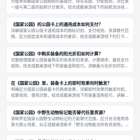
分版本拆解国家公园拍照的基础分、排名奖励、分配规则，对比第
一版与第二版的拍照计分差异，结合成都桌游线下的拍照流派收益
分析，讲解拍照得分的性价比。其次排名奖励的差异，第一版没有
官方的照片数量排名奖励，照片仅1分每张；首先基础分数规则，
《国家公园》的公园卡上的通用成本如何支付？
两个版本
详解国家公园公园卡通用成本的图标识别、支付规则、资源替代范
围，区分固定成本和通用成本的差异，结合成都桌游线下的打卡技
巧，讲解通用成本的灵活用法。首先通用成本的识别，公园卡的成
本栏里，带有棕色方块、标注「任意」图标的，就是通用成本，也
《国家公园》中购买装备的阳光折扣如何计算？
就是俗称
完整梳理国家公园装备购买的各类折扣来源、计算顺序、最低支付
规则，结合成都桌游线下的装备选购技巧，讲解最大化折扣的实用
方法。首先常见的装备折扣来源，第一是步道终点首达折扣，每个
赛季第一个抵达终点的玩家，购买装备可以享受1阳光的减免，是
在《国家公园》里，装备卡上的即时效果何时触发？
最常见的
明确区分国家公园装备卡的两类效果，详解即时效果的触发时机、
结算规则、使用次数，结合成都桌游线下的装备选购技巧，讲解即
时装备的性价比判断方法。首先装备卡的两类效果拆分，每一张装
备卡可能带其中一类，也可能两类都有：第一类是持续被动效果，
《国家公园》中野生动物标记能否替代任意资源？
购买后全
清晰界定国家公园野生动物标记的万能替代范围，区分合法使用场
景与禁止场景，纠正成都桌游新手「野生动物能当所有资源用」的
常见误区，结合线下实战讲解标记的最优用法。首先核心规则结
论，野生动物标记不是全场景万能资源，有严格的使用范围限制，