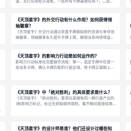
道，主打信用经济减免，一层所有卡牌基础信用-1，二层打
出影响力卡牌时额外拉动一格圆片，三层每回合自动获得1
点信用；适合堆叠免费引擎、高频拉扯的速攻玩家，大幅降
低出牌成本，强化单行星拉扯效率
《天顶星宇》的外交行动有什么作用？如何获得领
袖徽章？
《天顶星宇》外交行动通过弃置手牌换取即时资源与争夺领
袖徽章，领袖徽章永久提升手牌上限、解锁派系持续增益，
是补充资源、扩大操作空间的长线行动，每回合三选一行动
中唯一不参与行星拉扯、不消耗信用的操作路线。外交行动
核心战略价值：对局前期资源短缺时
《天顶星宇》的影响力行动是如何运作的？
影响力行动标准化完整操作流程：第一，选定手牌中任意一
张派系卡牌，确认卡牌匹配的行星区域，将卡牌正面朝上放
置在该行星自己一侧的卡牌堆叠区；第二，结算信用成本，
卡牌右上角标注基础信用花费，当前行星己方堆叠每有一张
卡牌，本次花费减少1点，最低可降
《天顶星宇》中「绝对胜利」的具体要求是什么？
《天顶星宇》「绝对胜利」要求玩家拥有同一颗行星产出的
3枚影响力标记，标记无获取顺序限制，集齐瞬间直接结束
对局，是最快结束游戏的速攻路线，核心打法为集中资源单
向拉扯单一行星。绝对胜利完整配套规则细节：第一，标记
归属判定，只有影响力圆片完全移出
《天顶星宇》的设计师是谁？他们还设计过哪些知