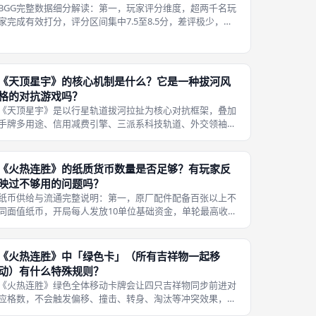
BGG完整数据细分解读：第一，玩家评分维度，超两千名玩
家完成有效打分，评分区间集中7.5至8.5分，差评极少，核
心扣分点集中在三人无适配规则、线上BGA暂不支持团队模
式；多数玩家好评聚焦拔河拉扯对抗感、一卡三用丰富策
略、短时长高重玩度三大亮
《天顶星宇》的核心机制是什么？它是一种拔河风
格的对抗游戏吗？
《天顶星宇》是以行星轨道拔河拉扯为核心对抗框架，叠加
手牌多用途、信用减费引擎、三派系科技轨道、外交领袖体
系的轻策科幻桌游，属于标准拔河风格双人/团队对抗桌
游，所有胜负争夺都围绕行星影响力圆片的拉扯博弈展开。
本作最标志性的拔河核心机制逻辑清晰
《火热连胜》的纸质货币数量是否足够？有玩家反
映过不够用的问题吗？
纸币供给与流通完整说明：第一，原厂配件配备百张以上不
同面值纸币，开局每人发放10单位基础资金，单轮最高收
益、多轮叠加盈利的极端场景下，纸币库存依旧留有富余，
不会出现结算时无纸币可发放奖励的情况；第二，资金循环
机制减少消耗，纸币仅在玩家之间流
《火热连胜》中「绿色卡」（所有吉祥物一起移
动）有什么特殊规则？
《火热连胜》绿色全体移动卡牌会让四只吉祥物同步前进对
应格数，不会触发偏移、撞击、转身、淘汰等冲突效果，不
受人偶摔倒、反向朝向状态干扰，是赛场平稳过渡类卡牌，