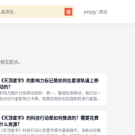
peggy
|
退出
搜
容相互配合。
《天顶星宇》的影响力标记是如何在星球轨道上移
动的？
影响力圆片分层移动规则：第一，基础标准移动，每打出一
张对应行星影响力卡牌，结算信用折扣后强制将该行星圆片
向出牌玩家一侧横向移动一格，这是全场最普遍的移动手
段，所有派系基础卡牌统一附带该效果；第二，多格进阶移
动，人类派系二层科技解锁后，己方所
《天顶星宇》的科技行动是如何推进的？需要花费
什么资源？
《天顶星宇》科技行动以弃置手牌为基础操作，消耗对应数