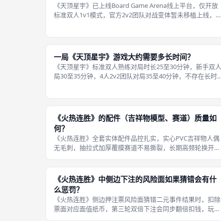
《天顶星宇》已上线Board Game Arena线上平台，仅开放
标准双人1v1模式，官方2v2团队对战变体暂未移植上线，
上可免费体验基础完整规则，完整复刻实体桌游全部卡牌、
科技、领袖机制，无机制删减。BGA线上平台完整游玩限制
与功能说明
一局《天顶星宇》游戏大约需要多长时间？
《天顶星宇》标准双人熟练对局时长25至30分钟，新手双
局30至35分钟，4人2v2团队对局35至40分钟，不存在长时
间拖沓结算流程，达成任意一条胜利条件游戏立刻终止，无
终局计分环节。影响单局时长的核心变量拆解：第一，玩家
熟练度，熟悉卡牌效
《火热连胜》的配件（吉祥物模型、赛道）质量如
何？
《火热连胜》全套实体配件品控扎实，实心PVC吉祥物人偶
无毛刺，抽拉式加厚覆膜赛道不易撕裂，长期高频轮换开桌
不易损耗，正版配件耐用性远超同类平价竞速桌游，原厂统
一标准化生产，汉化版完整保留同款材质规格。分品类配件
做工细节拆解：第一，四只吉祥物
《火热连胜》中侧边下注的风险面如果猜错会有什
么惩罚？
《火热连胜》侧边押注票风险面猜错二元事件结果时，扣除
票面对应面值纸币，第三轮双倍下注会同步翻倍扣钱，玩家
资金不足则直接清零全部持有纸币，惩罚逻辑与吉祥物名次