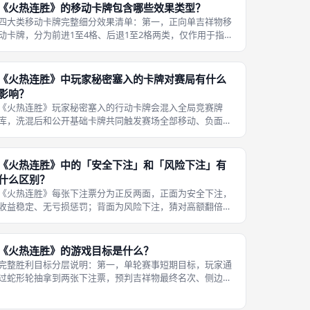
《火热连胜》的移动卡牌包含哪些效果类型？
四大类移动卡牌完整细分效果清单：第一，正向单吉祥物移
动卡牌，分为前进1至4格、后退1至2格两类，仅作用于指定
单一吉祥物，热狗专属长距离前进卡牌占比最高，安康鱼后
退卡牌数量更多；第二，负面干扰效果卡牌，包含摔倒、转
身、偏移三类，摔倒后吉祥物后
《火热连胜》中玩家秘密塞入的卡牌对赛局有什么
影响？
《火热连胜》玩家秘密塞入的行动卡牌会混入全局竞赛牌
库，洗混后和公开基础卡牌共同触发赛场全部移动、负面、
恢复效果，是玩家唯一能主动干预竞速结果的策略手段，竞
赛阶段无任何实时操作，所有赛场干预全部依靠赛前秘密塞
牌完成。秘密塞牌对局影响完整拆解：
《火热连胜》中的「安全下注」和「风险下注」有
什么区别？
《火热连胜》每张下注票分为正反两面，正面为安全下注，
收益稳定、无亏损惩罚；背面为风险下注，猜对高额翻倍奖
励，猜错扣除对应纸币，两者收益倍率、惩罚机制完全区
分，玩家抽取下注票后必须当场选定使用其中一面进行押
注。两类下注完整奖惩差异对比： 下注
《火热连胜》的游戏目标是什么？
完整胜利目标分层说明：第一，单轮赛事短期目标，玩家通
过蛇形轮抽拿到两张下注票，预判吉祥物最终名次、侧边特
殊事件结果，依靠安全/风险双面押注赚取纸币，每轮赛事
结束立即结算发放奖励，玩家可根据单轮收益调整下一轮押