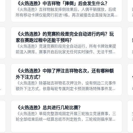
《火热连胜》中吉祥物「摔倒」后会发生什么？
《火热连胜》吉祥物触发摔倒效果后，人偶平躺摆放，后续
所有移动卡牌仅能爬行前进1格，再次被撞击会直接淘汰离
场，仅恢复卡牌可解除摔倒状态，是赛场高频出现的中度负
面干扰机制。摔倒机制制造大量赛场喜剧反转，原本领先的
吉祥物连续抽到摔倒卡牌会快速丧失
《火热连胜》的竞赛阶段是完全自动进行的吗？玩
家在赛跑过程中还能干预吗？
《火热连胜》竞速竞赛阶段完全自动运行，所有卡牌效果提
前混入牌库，赛事开启后玩家无任何实时操作、无法干预吉
祥物移动，仅能围观、等待名次结算，全部策略操作仅能在
赛前下注、秘密塞牌阶段完成。全自动竞速是本作区别于传
统赛马桌游的核心亮点，传统竞速桌
《火热连胜》中除了押注吉祥物名次，还有哪种额
外下注方式？
《火热连胜》除基础吉祥物名次押注外，设有侧边二元事件
额外下注方式，依靠每轮专属判定卡预测赛场特殊事件发生
与否，猜对即可领取对应押注奖励，侧边押注票同样支持安
全、风险双面档位，是全局第二大收益来源。侧边额外下注
完整运行规则：第一，每轮赛事开局
《火热连胜》总共进行几轮比赛？
《火热连胜》单局完整游戏固定开展三轮独立竞速赛事，三
轮全部结束后统一结算总纸币判定胜负，三轮规则循序渐
进，第三轮增设双倍下注专属变体机制，每一轮赛事都完整
循环下注、秘密塞牌、自动竞赛、结算四大流程。三轮赛事