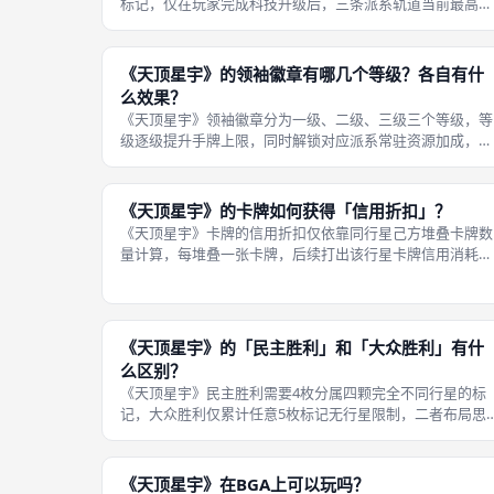
标记，仅在玩家完成科技升级后，三条派系轨道当前最高层
级数值完全一致时自动触发，单回合最多触发一次，是民主
胜利路线快速收集多行星标记的核心渠道。行奖励完整触发
与结算细则：第一，触发判定时机，
《天顶星宇》的领袖徽章有哪几个等级？各自有什
么效果？
《天顶星宇》领袖徽章分为一级、二级、三级三个等级，等
级逐级提升手牌上限，同时解锁对应派系常驻资源加成，徽
章被夺走后增益暂时失效，重新夺回恢复全部效果，所有增
益为全局永久生效，无需额外维持。三级徽章完整效果对照
表： 徽章等级基础手牌上限专属常
《天顶星宇》的卡牌如何获得「信用折扣」？
《天顶星宇》卡牌的信用折扣仅依靠同行星己方堆叠卡牌数
量计算，每堆叠一张卡牌，后续打出该行星卡牌信用消耗减
1，无其他额外减费渠道，折扣仅作用于对应行星的影响力
卡牌，跨行星不通用。信用折扣构筑是本作核心经济引擎，
也是区分新手与老手的关键，新手常
《天顶星宇》的「民主胜利」和「大众胜利」有什
么区别？
《天顶星宇》民主胜利需要4枚分属四颗完全不同行星的标
记，大众胜利仅累计任意5枚标记无行星限制，二者布局思
路、克制关系、成型速度存在明显差异，分别对应均衡多
线、保守运营两种核心游玩流派。对局中玩家可灵活切换路
线，比如集齐3枚不同行星标记后，可
《天顶星宇》在BGA上可以玩吗？