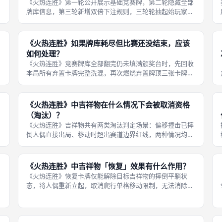
《火热连胜》第一轮公开展示基础竞赛牌，第二轮隐藏全部
牌库信息，第三轮新增双倍下注规则，三轮轮抽起始玩家依
次顺时针轮换，三轮赛事梯度递增，逐步拉高预判与押注风
险。三轮差异化规则完整对比： 轮次公开牌库轮抽起始玩家
专属特殊规则第一轮开局亮出多张
《火热连胜》如果牌库耗尽但比赛还没结束，应该
如何处理？
《火热连胜》竞赛牌库全部翻完仍未填满颁奖台时，先回收
本局所有弃置卡牌完整洗混，再次燃烧弃置牌顶三张卡牌，
持续循环翻牌竞速，同时执行赛道缩短规则，加快人偶冲线
速度，避免对局无限拉长。牌库循环复用机制保障每一轮赛
事都能正常决出完整名次，不会出现
《火热连胜》中吉祥物在什么情况下会被取消资格
（淘汰）？
《火热连胜》吉祥物共有两类淘汰判定场景：偏移撞击已摔
倒人偶直接出局、移动时超出赛道边界红线，两种情况均会
永久移出赛道，不再参与本轮竞速，本局后续所有卡牌不再
对该淘汰人偶生效。两类淘汰完整判定规则拆解：第一，撞
击淘汰，吉祥物偏移换道落在摔倒人
《火热连胜》中吉祥物「恢复」效果有什么作用？
《火热连胜》恢复卡牌仅能解除目标吉祥物的摔倒平躺状
态，将人偶重新立起，取消爬行单格移动限制，无法消除转
身、偏移、反向跑动等其他负面效果，是赛场唯一可以挽回
摔倒负面状态的正向增益卡牌。恢复卡牌完整细分规则：第
一，生效条件限定，仅对当前处于摔倒