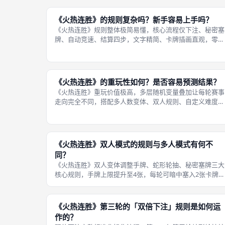
风险下注完全统一。侧边风险下注完整惩罚细则：第一，基
础惩罚标准，单张侧边风险票猜错事
《火热连胜》的规则复杂吗？新手容易上手吗？
《火热连胜》规则整体极简易懂，核心流程仅下注、秘密塞
牌、自动竞速、结算四步，文字精简、卡牌插画直观，零基
础桌游新手五分钟即可完整上手，规则书图文分步拆解，自
学无压力。新手低门槛设计多重细节：第一，全局流程高度
模块化，每一轮赛事循环完全统一，
《火热连胜》的重玩性如何？是否容易预测结果？
《火热连胜》重玩价值极高，多层随机变量叠加让每轮赛事
走向完全不同，搭配多人数变体、双人规则、自定义难度，
很难提前预判完整竞速名次，重复游玩不易枯燥，长期轮换
游玩不会出现固定通关套路。支撑高重玩性的多重可变机
制：第一，秘密塞牌变量，每局玩家投
《火热连胜》双人模式的规则与多人模式有何不
同？
《火热连胜》双人变体调整手牌、蛇形轮抽、秘密塞牌三大
核心规则，手牌上限提升至4张，每轮可暗中塞入2张卡牌，
轮抽每人抽取三张下注票，强化双人博弈对抗深度，其余赛
道、竞赛、结算基础逻辑与多人标准模式完全统一。双人变
体没有新增配件、删减机制，仅调
《火热连胜》第三轮的「双倍下注」规则是如何运
作的？