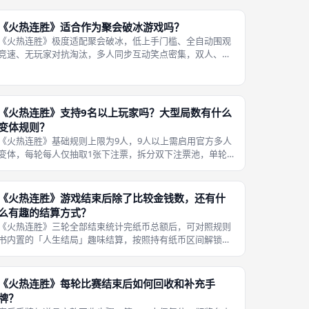
不会制造赛场负面反转。绿色卡是唯一不会制造赛场意外的
行动卡牌，其余所有单人偶卡牌都有
《火热连胜》适合作为聚会破冰游戏吗？
《火热连胜》极度适配聚会破冰，低上手门槛、全自动围观
竞速、无玩家对抗淘汰，多人同步互动笑点密集，双人、团
建大型局都能快速活跃现场氛围，是成都桌游门店团建、朋
友聚会常驻破冰爆款。对比文字推理、重度策略桌游，本作
不需要玩家大量发言博弈，依靠实体
《火热连胜》支持9名以上玩家吗？大型局数有什么
变体规则？
《火热连胜》基础规则上限为9人，9人以上需启用官方多人
变体，每轮每人仅抽取1张下注票，拆分双下注票池，单轮
每人仅能秘密塞入1张竞赛卡牌，压缩轮抽等待时长，适配
团建、大型线下桌游聚会场景。9人以上大型局完整变体调
整细则：第一，下注票池拆分，将
《火热连胜》游戏结束后除了比较金钱数，还有什
么有趣的结算方式？
《火热连胜》三轮全部结束统计完纸币总额后，可对照规则
书内置的「人生结局」趣味结算，按照持有纸币区间解锁专
属搞笑人生故事，仅作为娱乐彩蛋，不改变纸币第一的基础
胜负判定，大幅提升聚会收尾欢乐氛围。该趣味结算属于纯
附加彩蛋机制，完全不干预核心胜负
《火热连胜》每轮比赛结束后如何回收和补充手
牌？