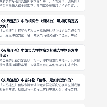
赛后手牌与道具完整回收步骤：第一，人偶复位，颁奖台上
所有吉祥物人偶全部取下，放回每条车道起点初始位置，清
空颁奖台空位，重置赛道竞速初始状态；第二，竞赛卡牌收
拢，本局所有翻开、燃烧弃置、玩家秘密塞入的行动卡牌全
部合并，无需区分来源，统一洗混作
《火热连胜》中的领奖台（颁奖台）是如何确定名
次的？
《火热连胜》颁奖台名次以吉祥物抵达终点线的先后顺序判
定，最先冲线为第一名，依次填满颁奖台四个位置，中途淘
汰人偶自动失去排名资格，未冲线人偶按距离终点远近补位
剩余名次。完整名次判定分步规则：第一，冲线优先机制，
竞赛翻牌过程中，任意吉祥物移动后
《火热连胜》中如果吉祥物撞到其他吉祥物会发生
什么？
撞击完整连锁判定细则：第一，碰撞触发条件唯一，只有偏
移卡牌横向切换车道，人偶落点存在其他吉祥物时才会触发
撞击；同向、反向直线移动、全体绿色同步移动、星标瞬移
均不会跨格产生碰撞，同车道前后人偶互不干扰；第二，双
重惩罚分层规则，若被撞击人偶已经
《火热连胜》中吉祥物「偏移」是如何运作的？
《火热连胜》偏移卡牌会让指定吉祥物横向切换至左侧或相
邻右侧车道，切换过程中若撞上其他车道人偶，被撞击的摔
倒吉祥物直接淘汰，站立人偶同步触发摔倒状态，是赛场唯
一能跨车道制造人偶冲突的机制。火鸡熊专属偏移卡牌占比
最高，赛场频繁出现火鸡熊换道撞击