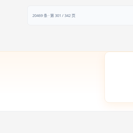
开始顺时针轮流行动，每名玩家从下注票堆顶部任选一张押
注票，拿到卡牌后必须当场翻面选择
20469 条 · 第 301 / 342 页