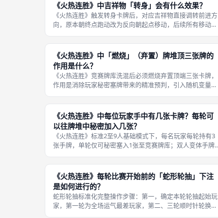
倒平躺、转身反向状态，星标瞬移均
《火热连胜》中吉祥物「转身」会有什么效果？
《火热连胜》触发转身卡牌后，对应吉祥物直接调转前进方
向，原本朝终点跑动改为反向朝起点移动，后续所有移动卡
牌均沿反向计算格数，再次抽到转身才可复原朝向，是赛场
极具喜剧效果的反向干扰机制。转身完整运行规则：第一，
翻出指定吉祥物转身卡牌，将人偶原
《火热连胜》中「燃烧」（弃置）牌堆顶三张牌的
作用是什么？
《火热连胜》竞赛牌库洗混后必须燃烧弃置顶端三张卡牌，
作用是消除玩家秘密塞牌带来的精准预判，引入随机变量，
避免玩家依靠手牌精准操控赛场名次，平衡策略与运气比
重，防止单人手牌完全主导赛事走向。燃烧弃置三张卡牌完
整运行逻辑：第一，所有玩家秘密投放
《火热连胜》中每位玩家手中有几张卡牌？每轮可
以往牌堆中秘密加入几张？
《火热连胜》标准2至9人基础模式下，每名玩家每轮持有3
张手牌，单轮仅可秘密塞入1张至竞赛牌库；双人变体手牌4
张，每轮可暗中塞入2张卡牌干扰赛场，每轮赛事结算后补
充手牌恢复固定持有数量。双人专属变体调整规则：双人对
局每名玩家初始分发4张手牌，
《火热连胜》每轮比赛开始前的「蛇形轮抽」下注
是如何进行的？
蛇形轮抽标准化完整操作步骤：第一，确定本轮轮抽起始玩
家，第一轮为全场运气最差玩家，第二、三轮顺时针轮换下
一名玩家作为起始人；第二，第一轮顺向抽票，从起始玩家