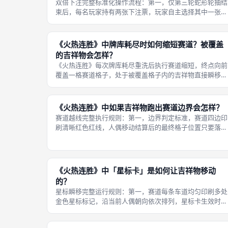
双倍下注完整标准化操作流程：第一，仅第三轮蛇形轮抽结
束后，每名玩家持有两张下注票，玩家自主选择其中一张作
为双倍押注单，可选择名次押注票或侧边事件押注票，另一
张保持普通倍率；第二，标记方式，将选定双倍下注票翻面
放置在自身下注区上层，区分普通押
《火热连胜》中牌库耗尽时如何缩短赛道？被覆盖
的吉祥物会怎样？
《火热连胜》每次牌库耗尽重洗后执行赛道缩短，终点向前
覆盖一格赛道格子，处于被覆盖格子内的吉祥物直接瞬移至
缩短后的终点前一格，不会判定冲线，同步加快人偶抵达颁
奖台的速度。赛道缩短完整执行细则：第一，缩短操作标
准，赛道每条车道统一将终点边界向前
《火热连胜》中如果吉祥物跑出赛道边界会怎样？
赛道越线完整执行规则：第一，边界判定标准，赛道四边印
刷清晰红色红线，人偶移动结算后的最终格子位置只要落在
红线外侧，立刻执行淘汰；中途移动路径穿过红线但终点留
在赛道内部，不会判定出局；第二，反向移动高危场景，触
发转身效果的吉祥物向起点后退，若
《火热连胜》中「星标卡」是如何让吉祥物移动
的？
星标瞬移完整运行规则：第一，赛道每条车道均匀印刷多处
金色星标标记，沿当前人偶朝向依次排列，星标卡生效时直
接将人偶传送至前方最近未经过的星标点位，跳过两点之间
所有格子；第二，状态无限制生效，无论人偶处于站立、摔