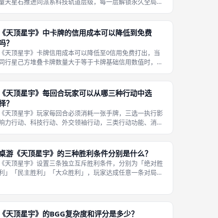
量天星石推进同派系科技轨道层级，每一层解锁永久全局增
益，均衡升级三条轨道可触发一次性行奖励，是长线运营、
稳定获取影响力标记的核心手段。科技行动标准化操作流
程：第一，选定一张手牌弃置，卡牌派
《天顶星宇》中卡牌的信用成本可以降低到免费
吗？
《天顶星宇》卡牌信用成本可以降低至0信用免费打出，当
同行星己方堆叠卡牌数量大于等于卡牌基础信用数值时，本
次出牌无任何信用消耗，是引擎构筑的核心成型目标，成型
后可无成本持续拉扯行星圆片。免费出牌完整判定与配套规
则：第一，免费触发条件，卡牌基础
《天顶星宇》每回合玩家可以从哪三种行动中选
择？
《天顶星宇》玩家每回合必须消耗一张手牌，三选一执行影
响力行动、科技行动、外交领袖行动，三类行动功能、消耗
资源、长期收益完全区分，一卡三用是本作核心手牌管理机
制，每回合仅能选择其中一类执行，不可叠加多种行动。三
类行动完整执行细则：第一，影响力
桌游《天顶星宇》的三种胜利条件分别是什么？
《天顶星宇》设置三条独立互斥胜利条件，分别为「绝对胜
利」「民主胜利」「大众胜利」，玩家达成任意一条对局立
刻结束，无需累计计分，三种路线策略打法完全割裂，每局
可灵活切换取胜思路。三条胜利条件无优先级区分，只要玩
家在结算影响力、科技行奖励、卡牌
《天顶星宇》的BGG复杂度和评分是多少？