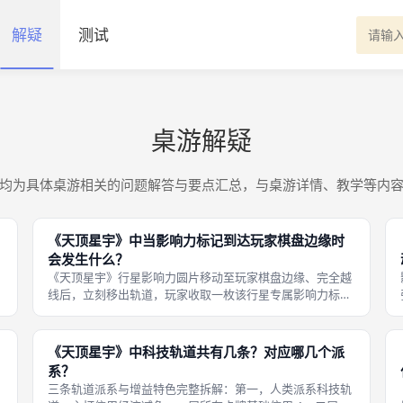
解疑
测试
桌游解疑
均为具体桌游相关的问题解答与要点汇总，与桌游详情、教学等内
《天顶星宇》中当影响力标记到达玩家棋盘边缘时
会发生什么？
《天顶星宇》行星影响力圆片移动至玩家棋盘边缘、完全越
线后，立刻移出轨道，玩家收取一枚该行星专属影响力标
2
记，即时核对三类胜利条件，达标直接结束对局，未达标则
重置该行星圆片至轨道中央，继续拉扯博弈。圆片出圈完整
结算流程：第一，边界判定标准，圆片
《天顶星宇》中科技轨道共有几条？对应哪几个派
系？
三条轨道派系与增益特色完整拆解：第一，人类派系科技轨