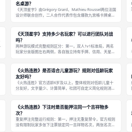
名桌游？
线
《天顶星宇》由Grégory Grard、Mathieu Roussel两位法国
设计师联合创作，二人合作代表作包含爆款九宫格卡牌桌游
《城堡嘉年华》，各自独立产出多款欧洲轻策聚会、双人对
抗桌游，设计风格统一主打低门槛、高互动、多用途卡牌机
制。
《天顶星宇》支持多少名玩家？可以进行团队对战
人
吗？
两种游玩模式完整规则区分：第一，双人1v1标准局，两名
玩家分坐版图左右两侧，各自独立持有手牌、信用、天星石
资源，独立争夺领袖徽章与行星影响力，无队友沟通、资源
共享机制，所有拉扯、科技、外交行动完全独立决策，节奏
紧凑、思考量集中，是BGA线上
《火热连胜》是否适合儿童游玩？规则对低龄玩家
友好吗？
《火热连胜》官方适龄6岁及以上，整体规则对低龄儿童十
分友好，文字量少、计算简单，社团可自定义简化规则消除
亏损惩罚，亲子同台游玩适配度高，无惊悚、对抗类负面剧
情。低龄儿童游玩多重友好设计：第一，视觉降低阅读门
槛，绝大多数赛场效果依靠大幅卡通插
《火热连胜》下注时是否能押注同一个吉祥物多
次？
重复押注完整运行规则：第一，押注无重复禁令，官方规则
没有限制玩家多张下注票锁定同一吉祥物名次，两张名次押
注票可同时选择热狗、火鸡熊等任意单一人偶，也可一张名