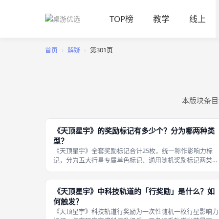
TOP榜
教学
线上
首页
›
解疑
›
第301页
本版块条目
《天顶星宇》的奖励标记有多少个？分为哪两种类
型？
《天顶星宇》全套奖励标记合计25枚，统一称作影响力标
记，分为五大行星专属单色标记、通用随机奖励标记两类，
两类标记结算规则完全独立，整套配件数量足够支撑4人2v
团队模式全程游玩无短缺。标记配套收纳与流通规则：所有
标记统一放置版图侧边公共资源
《天顶星宇》中科技轨道的「行奖励」是什么？如
何触发？
《天顶星宇》科技轨道行奖励为一次性随机一枚行星影响力