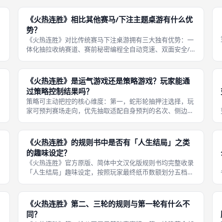
次、一张侧边事件押注搭配；第二，分开独立结算，两张同
目标下注票互不干扰，若该人偶最终
《火热连胜》相比其他赛马/下注主题桌游有什么优
势？
《火热连胜》对比传统赛马下注桌游拥有三大独有优势：一
体化抽拉收纳赛道、赛前秘密编程全自动竞速、双面安全/
风险分层押注，兼顾配件创意、聚会欢乐度与策略平衡，同
时适配全年龄段、多人大型团建场景。四大核心差异化竞争
优势完整拆解：第一，独家抽拉式一
《火热连胜》是运气游戏还是策略游戏？玩家能通
过策略控制结果吗？
策略可主动把控的核心维度：第一，蛇形轮抽押注选择，玩
家可预判赛场走向，优先抽取适配自身预判的名次、侧边押
注票，平衡安全稳定收益与风险高额奖励；第二，秘密塞牌
编程规划，根据手牌效果搭配正向冲刺、恢复、星标增益卡
牌保护押注目标，投放摔倒、偏移负
《火热连胜》的规则书中是否有「人生结局」之类
的趣味设定？
《火热连胜》官方原版、简体中文汉化版规则书均完整收录
「人生结局」趣味设定，按照玩家最终纸币数额划分五档搞
笑故事，仅作娱乐彩蛋，不影响纸币总额判定胜负，是官方
自带的聚会互动附加内容。规则书人生结局完整配套内容：
第一，独立专属板块，规则书后半段
《火热连胜》第二、三轮的规则与第一轮有什么不
同？