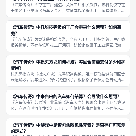
《汽车传奇》不存在工厂建造、关闭工厂相关操作，该机制仅存在
于同名工业桌游《汽车大亨》，竞速本作全程无工厂运营体系，所
有资源管理仅围绕立方体布袋构筑与赛道竞速，没有厂房相关操作
空间。出现该问题本质是玩家混淆了两款名称近似的汽车主题桌
《汽车传奇》中低科技等级的工厂会带来什么惩罚？如何避
游，二者仅
免？
《汽车传奇》为竞速袋构筑桌游，全程无工厂、科技等级、生产线
相关机制，不存在低科技工厂惩罚，该设定仅属于工业经营桌游
《汽车大亨》，很多玩家因两款游戏外文原名仅单复数之差，极易
混淆两套完全独立的规则体系。而《汽车大亨》原名《汽车传
《汽车传奇》中损失方块如何积累？每回合需要支付多少维护
奇》，是重度德
费用？
棕色磨损方块（损失方块）完整积累渠道：唯一获取渠道为每回合
衰退阶段，赛车进入、穿过赛道格子，根据格子档位颜色自动拾取
对应数量棕色方块，无额外强制消耗、资金扣费机制；方块积累后
仅会污染布袋构筑池，抽取到无操作效果，不会直接扣除玩家资
《汽车传奇》中未售出的汽车如何结算？会导致什么惩罚？
金、方块资
《汽车传奇》若混淆工业重策《汽车大亨》规则会出现库存结算误
区，竞速向《汽车传奇》无工厂、车辆销售库存机制，不存在未售
出汽车结算与对应惩罚，该库存惩罚规则仅适用于同名工业题材桌
游《汽车大亨》。很多玩家容易混淆两款原名相近的汽车题材桌
《汽车传奇》中游戏中是否包含随机性元素？是否存在可预测
游，将《汽
的定式？