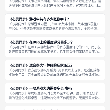
《心灵同步》关卡总数不固定，会根据游玩玩家人数动态调整，是
适配不同成都桌游组队人数的差异化闯关桌游，官方针对2人、3
人、4人三种主流游玩人数，分别设置了不同的通关等级目标，人
数越多，需要通关的关卡数量越少。之所以做出这样的人数差异化
《心灵同步》游戏中共有多少张数字卡？
关卡设计
《心灵同步》原版游戏内置一共100张数字卡牌，数字范围覆盖1
至100，也是这款无声默契成都桌游的核心游戏配件，全部卡牌无
重复数字，每一张卡牌拥有独一无二的数字编号。整套数字卡牌按
照自然数顺序排布，从数字1最小卡牌一直到数字100最大卡牌，
《心灵同步》在BGG上的重度评分是多少？
游
《心灵同步》在BGG桌游数据库中的官方重度评分为1.01，属于极
致轻度零策略门槛的成都休闲桌游，几乎没有任何策略思考压力，
和市面上需要深度布局、资源运算的硬核成都策略桌游形成鲜明对
比。BGG桌游重度评分区间为1分至5分，分数越高代表桌游策略
《心灵同步》适合多大年龄段的玩家游玩？
《心灵同步》官方建议游玩年龄为8周岁及以上玩家，是适配成都
桌游亲子局、青少年聚会以及成年休闲局的全年龄友好卡牌桌游，
无暴力内容、无复杂文字阅读、无硬核策略门槛，受众覆盖全年龄
段休闲桌游爱好者。从游玩门槛和理解难度分析，8岁以上儿童已
《心灵同步》一局游戏大约需要多长时间？
经具备基
《心灵同步》单局标准游玩时长为15至30分钟，属于短时长快节
奏的轻量化成都桌游，适配碎片化线下休闲游玩，无需预留大块空
闲时间，更适合成都玩家下班、周末短暂休闲桌游聚会。一局游戏
的具体时长会根据玩家人数、团队默契程度出现小幅浮动。 标准