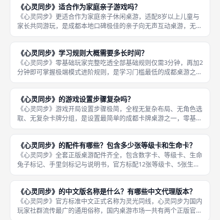
《心灵同步》适合作为家庭亲子游戏吗？
《心灵同步》更适合作为家庭亲子休闲桌游，适配8岁以上儿童与
家长共同游玩，是成都本地口碑极佳的亲子向无声互动桌游，无暴
力、无竞争、无文字阅读压力，完美贴合家庭亲子游玩需求。从亲
子游玩适配度来看，首先该桌游仅需要基础1-100数字认知，低龄
《心灵同步》学习规则大概需要多长时间？
儿童
《心灵同步》零基础玩家完整吃透全部基础规则仅需3分钟，再加2
分钟即可掌握极端模式进阶规则，是学习门槛最低的成都桌游之
一，极大适配成都桌游新手快速入门需求。如果想要解锁高阶极端
盲打模式，额外花费2分钟讲解牌面倒扣规则即可。 拆分规则学习
《心灵同步》的游戏设置步骤复杂吗？
时长更
《心灵同步》游戏开局设置步骤极简，全程无复杂布局、无角色选
取、无复杂卡牌分组，是设置最简单的成都卡牌桌游之一，零基础
玩家也可在一分钟之内完成全部开局准备。完整三步即可完成全部
游戏设置，第一步：根据现场游玩人数，取出对应数量兔子生命
《心灵同步》的配件有哪些？包含多少张等级卡和生命卡？
卡、1枚初
《心灵同步》全套正版桌游配件齐全，包含数字卡、等级卡、生命
兔子标记、手里剑标记与说明书，官方标配12张等级卡、5张生命
卡，所有配件完全适配线下成都桌游完整对局需求。整套配件无多
余冗余道具，布局简洁清晰，新手开箱即可快速整理开局。 完整
《心灵同步》的中文版名称是什么？有哪些中文代理版本？
官方配
《心灵同步》官方标准中文正式名称为灵光同线，心灵同步为国内
玩家社群流传最广的通用俗称，国内桌游市场一共有两个正版官方
中文代理版本，均可以在成都桌游线下门店正常买到。第二个正版