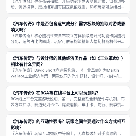
《汽车传奇》存在布袋抽取、开局功能卡两类随机元素，但赛道移
动、资源换算、磨损结算拥有固定数值规则，熟练玩家可总结出稳
定可预测的运营定式，抵消随机负面影响，形成固定基础打法框
架，再根据本局随机变量灵活调整细节。全局可预测固定定式，全
《汽车传奇》中是否包含运气成分？需求板块的抽取对游戏影
部基于官方
响大吗？
《汽车传奇》核心随机性来自布袋立方体抽取与开局功能卡牌随机
分配，运气占比约四成，玩家可依靠构筑精炼大幅削弱随机带来的
劣势，不会单纯依靠抽牌决定胜负，属于策略主导、运气适度调剂
的中度策略桌游。两大随机运气来源完整拆解：第一，布袋方块抽
《汽车传奇》与设计师的其他经济类作品（如《工业革命》）
取随机性
相比有什么异同？
《汽车传奇》David Short竞速袋构筑，《工业革命》为Martin
Wallace工业经济重策，两款仅同为汽车题材，设计师、核心机
制、游玩定位、重度完全无重合，仅题材存在微弱交集，线下成都
桌游选购、约玩时极易混淆，需要清晰区分两者底层
《汽车传奇》在BGA等在线平台上可以玩到吗？
BGA线上平台完整游玩说明：第一，完整复刻全部配件与机制，布
袋方块抽取、赛道规划卡位、尾流磨损、车手卡、蛇行、赛季赞助
商全套规则自动化结算，系统自动核算磨损方块、移动格数、商店
库存，杜绝线下人工结算出现的判定纠纷；第二，支持2至5人标准
《汽车传奇》的互动性强吗？玩家之间主要通过什么方式相互
人数
影响？
《汽车传奇》玩家互动强度中等偏上，无直接破坏对手资源的卡