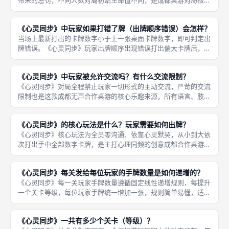
带来的惩罚，不同人数对局初始生命值不同，是成都桌游对局核心
容错机制，全队共享生命值，单人无法单独保留专属生命。官方根
据组队人数差异化配置初始生命数量，完美平衡不同人数对局难
《心灵同步》中玩家如果打错了牌（出牌顺序错误）会怎样？
度：双人对
当场上最新打出的卡牌数字小于上一张桌面卡牌数字，即可判定出
牌错误。《心灵同步》玩家出牌顺序出现错误打出偏大卡牌后，会
立刻触发失误惩罚机制，是这款成都默契桌游核心的失败惩罚规
则，失误判定即时生效，无任何补救空间，对局容错率极低。 出
《心灵同步》中玩家被允许交流吗？有什么交流限制？
错瞬间需要
《心灵同步》对局全程禁止玩家一切形式的主动交流，严苛的交流
限制也是这款成都无声合作桌游的核心乐趣来源，所有语言、肢体
暗示、眼神暗号全部违规，彻底逼迫玩家依靠纯粹心灵感知完成配
合。其次禁止所有肢体交流，不能摆手、点头、摇头、敲击桌面、
《心灵同步》的核心玩法是什么？玩家需要如何出牌？
触碰队友
《心灵同步》核心玩法为全员零沟通、依靠心灵默契，从小到大依
次打出手中全部数字卡牌，是主打心理同频的创意成都合作桌游，
全程无回合顺序、无卡牌技能、无谈判互动，所有玩法都围绕有序
出牌展开。所有玩家全程紧盯场上出牌堆，感知队友心理节奏，自
《心灵同步》每关发给每位玩家的手牌数量是如何递增的？
行判断出
《心灵同步》每一关玩家手牌数量遵循固定线性递增规则，每提升
一个关卡等级，每位玩家手牌统一增加一张，规则简单易懂，适配
成都桌游新手快速上手，全程无随机增减手牌的特殊机制，规则一
目了然。具体手牌递增标准完全和关卡等级数字保持一致：一级关
《心灵同步》一共有多少个关卡（等级）？
卡每名玩