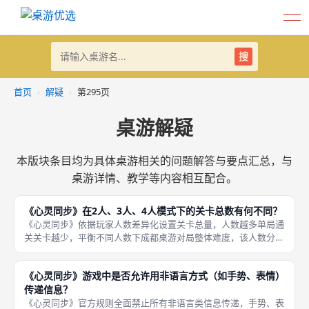
搜
首页
›
解疑
›
第295页
桌游解疑
本版块条目均为具体桌游相关的问题解答与要点汇总，与
桌游详情、教学等内容相互配合。
《心灵同步》在2人、3人、4人模式下的关卡总数有何不同？
《心灵同步》依据玩家人数差异化设置关卡总量，人数越多单局通
关关卡越少，平衡不同人数下成都桌游对局整体难度，该人数分级
设计是设计师专门优化对局体验的核心设定，适配成都桌游2至4人
不同规模小团体约玩需求。人数越多手牌基数越大，场上分散的数
《心灵同步》游戏中是否允许用非语言方式（如手势、表情）
字卡牌
传递信息？
《心灵同步》官方规则全面禁止所有非语言类信息传递，手势、表