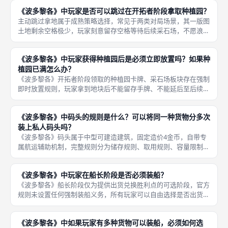
制。需要区分种植园与工坊的工位差异：所有单一作物种植园仅有
《波多黎各》中玩家是否可以跳过在开拓者阶段拿取种植园？
单个圆孔
主动跳过拿地属于成熟策略选择，常见于两类对局场景，其一版图
土地剩余空格极少，玩家刻意留存空格等待后续采石场，不愿浪费
格子放置低收益基础作物；其二走纯大型建筑淘金流派，不依赖种
植产能产出货物，不需要持续扩张种植园，每轮直接跳过拿地，把
《波多黎各》中玩家获得种植园后是必须立即放置吗？如果种
角色选取
植园已满怎么办？
《波多黎各》开拓者阶段领取的种植园卡牌、采石场板块存在强制
即时放置规则，玩家拿到地块后不能留存手牌、不能延后至后续轮
次摆放，必须立刻挑选自身殖民版图上空闲的土地格子完成放置，
无任何留存缓冲机制。地块摆放无相邻、品类搭配限制，采石场可
《波多黎各》中码头的规则是什么？可以将同一种货物分多次
以和任意
装上私人码头吗？
《波多黎各》码头属于中型可建造建筑，固定造价4金币，自带专
属航运辅助机制，完整规则分为储存规则、取用规则、容量限制三
部分。建造码头后，每一轮船长阶段玩家获得额外储存权限：在公
共船舶装船操作全部完成后，可从私人仓库取出任意一份货物放置
《波多黎各》中玩家在船长阶段是否必须装船？
至码头专
《波多黎各》船长阶段仅为提供出货兑换胜利点的可选阶段，官方
规则未设置任何强制装船义务，所有玩家可以自由选择是否出货，
即便仓库囤积大量高价值作物，也能主动放弃本轮装船操作。放弃
出货的核心策略价值分为两类，其一规避内卷竞争，多人满配局高
《波多黎各》中如果玩家有多种货物可以装船，必须如何选
阶作物空