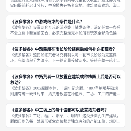
家因提前耗尽计分片，中途损失开拓者拿地、建筑师造建筑、淘金
者囤金币等关键操作机会，保证对局公平性。《波多黎各》官方规
则明确区分「触发终止标记」与「实际对局结束」两个节点，当船
《波多黎各》中游戏结束的条件是什么？
长阶段玩
《波多黎各》设置两套互斥的游戏终止触发条件，满足任意一条后
不会立刻中断当前回合，必须完整走完本轮所有玩家全部角色操作
流程，全部阶段执行完毕后统一进入终局计分，两大结束条件机制
逻辑完全独立。第一终止条件：任意一名玩家的版图12格建筑区域
《波多黎各》中殖民船在市长阶段结束后如何补充拓荒者？
被建筑
《波多黎各》殖民船拓荒者补充机制以每一轮市长阶段为完整循
环，完整流程分为清空、下一轮定量投放两步。等待完整一轮七角
色循环全部走完，进入下一轮新的角色选取流程，当本轮有玩家选
取市长角色、触发市长阶段开局时，立刻按照游玩人数向殖民船补
《波多黎各》中拓荒者一旦放置在建筑或种植园上后是否可以
充定量拓荒
移动？
《波多黎各》2002原版本体、十周年纪念版、1897重制版基础规
则拥有统一硬性约束：拓荒者放置在种植园、工坊、工厂的产能圆
孔后，整局剩余轮次永久固定锁定位置，玩家无法主动移动、取
出、调换工人位置，也不能将工人从产能建筑挪至闲置储备区。工
《波多黎各》中工坊上的每个圆都可以放置拓荒者吗？
人分
《波多黎各》工坊、糖厂、烟草厂、咖啡厂这类多圆孔生产建筑，
版图印刷的每一处圆形镂空点位都是独立有效的产能工位，规则允
许每个圆孔单独放置一枚拓荒者，不存在单栋建筑工人数量上限限