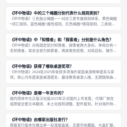
域归类，规则卡分一星简易、二星中等、三星高难三个梯度，梯度
越高拼写逻辑越复杂。三星高难词汇规则逻辑抽象复杂，包含词
《环中物语》中的三个绳圈分别代表什么规则类别？
根、特殊拼
《环中物语》三色独立绳圈一一对应三类专属规则体系，黄色绳圈
=词汇规则、蓝色绳圈=属性规则、红色绳圈=情境规则，三类规则
逻辑完全独立互不重叠，每张规则卡仅归属单一绳圈，物品卡牌放
置区域由同时满足的规则数量决定，构成三重韦恩图完整集合逻
《环中物语》中「知情者」和「探索者」分别是什么角色？
辑。蓝色
《环中物语》对局固定划分知情者、探索者两大身份，单局仅有一
名知情者，其余全部为探索者，两类角色权限、对局目标、操作行
为完全独立，构成完整推理博弈闭环。探索者为对局推理竞速主
体，开局每人固定领取五张物品手牌，核心操作是每轮选取一张卡
《环中物语》获得了哪些桌游奖项？
牌放置至韦
《环中物语》2024至2025年斩获多项海外家庭桌游榜单提名与奖
项，核心为年度家庭桌游提名、最佳教育桌游入围，无德国埃森
SDJ、美国Origin等国际重量级桌游大奖主奖，定位家庭轻策教育
桌游，获奖集中在亲子、益智细分赛道。同年英国教育桌游专
《环中物语》是哪一年发布的？
国内简体中文正版汉化版2025年正式国内上市发售，代理厂商完
成原版全套文本翻译、本土化规则调整、配件复刻，针对海外特有
英文拼写规则、欧美生活情境规则做适配优化，替换国内玩家难以
理解的小众场景描述，降低中文玩家推理理解门槛；2025年国内
《环中物语》由哪家出版社发行？
各大
原版发行版本仅推出单一标准版盒装，无豪华收藏版、大盒扩展，