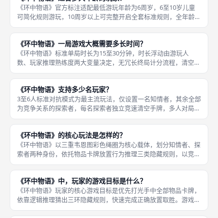
《环中物语》官方标注适配最低游玩年龄为6周岁，6至10岁儿童
可简化规则游玩，10周岁以上可完整开启全套标准规则，全年龄段
无暴力、复杂文字门槛，卡牌搭配手绘插画降低文字阅读压力，兼
顾亲子家庭与成年聚会双场景。成年玩家无年龄上限，高难度三星
《环中物语》一局游戏大概需要多长时间？
规则
《环中物语》标准单局时长为15至30分钟，时长浮动由游玩人
数、玩家推理熟练度两大变量决定，无冗长终局计分流程，清空手
牌即立刻结束对局，节奏轻快适配碎片化休闲场景。3至4人熟练玩
家对局，熟悉三类规则逻辑、能快速通过桌面线索判断卡牌归属，
《环中物语》支持多少名玩家？
单局稳
3至6人标准对抗模式为最主流玩法，仅设置一名知情者，其余全部
为竞争关系的探索者，每名探索者独立竞速清空手牌，多人对局下
桌面放置卡牌线索数量更多，推理信息充足，玩家之间互相观察出
牌思路形成隐性博弈，适合轰趴、多人团建场景，6人满配局互动
《环中物语》的核心玩法是怎样的？
感拉满
《环中物语》以三重韦恩图彩色绳圈为核心载体，划分知情者、探
索者两种身份，依托物品卡牌放置行为推理三类隐藏规则，以竞速
打光手牌为核心循环的逻辑派对玩法，整套流程分为开局布置、回
合循环、胜负判定三大部分。开局阶段先摆放三色绳圈构成标准三
《环中物语》中，玩家的游戏目标是什么？
环韦恩图
《环中物语》玩家的核心游戏目标是优先打光手中全部物品卡牌，
依靠逻辑推理猜出三环隐藏规则，快速完成正确放置取胜。游戏分
为两类身份，目标略有区分，探索者的核心目标是在其他玩家之前