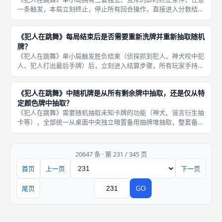
一条触发，本局立刻终止，停止所有回合操作，直接进入分数结
算，无额外缓冲回合，三套结束条件分属两大阵营胜负判定，逻辑
清晰无歧义。第一，好人阵营胜利触发：玩家打出侦探牌，指认目
《犯人在跳舞》每局结束后是否需要重新洗牌并重新抽取随机
标玩家手中
牌？
《犯人在跳舞》单小局触发胜负结束（侦探抓到犯人、神犬咬中犯
人、犯人打出最后手牌）后，立刻进入结算步骤，所有玩家手持手
牌、本局打出弃置在弃牌区的卡牌、桌面剩余备用随机抽牌堆全部
统一回收，混合放入牌盒完整洗牌，无保留手牌、留存备用堆的规
《犯人在跳舞》中随机牌是从所有剩余牌中抽取，还是仅从特
则，每一
定颜色牌中抽取？
《犯人在跳舞》需要随机抽取未知卡牌的功能（神犬、谣言衍生抽
卡等），全部统一从桌面中央独立暗置备用抽牌堆抽取，整套备用
堆是开局分发4张手牌后剩下的全部未发卡牌，所有备用卡牌混合
堆叠，不按颜色、职业、功能分区分类，抽取时完全盲抽，每张剩
余备用卡
20647 条 · 第 231 / 345 页
首页
上一页
下一页
页码
尾页
GO
跳转