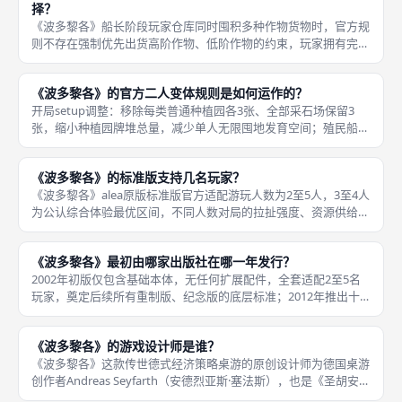
择？
《波多黎各》船长阶段玩家仓库同时囤积多种作物货物时，官方规
则不存在强制优先出货高阶作物、低阶作物的约束，玩家拥有完全
自主选择权，但装载操作受公共船舶硬性限制。桌面三艘公共货船
每一艘只能存放单一品类货物，已经装入某类货物的船舶，本轮全
《波多黎各》的官方二人变体规则是如何运作的？
程无法再
开局setup调整：移除每类普通种植园各3张、全部采石场保留3
张，缩小种植园牌堆总量，减少单人无限囤地发育空间；殖民船拓
荒者每轮仅投放4名拓荒者，标准多人局投放6至8人，大幅收紧工
人供给，逼迫双人互相争夺市长角色卡位；公共三艘货船永久锁定
《波多黎各》的标准版支持几名玩家？
两
《波多黎各》alea原版标准版官方适配游玩人数为2至5人，3至4人
为公认综合体验最优区间，不同人数对局的拉扯强度、资源供给节
奏、角色卡位博弈难度分层清晰。3至4人局是线下成都桌游聚会首
选，每轮角色选择争夺激烈，种植园、拓荒者、船舶资源供给均
《波多黎各》最初由哪家出版社在哪一年发行？
2002年初版仅包含基础本体，无任何扩展配件，全套适配2至5名
玩家，奠定后续所有重制版、纪念版的底层标准；2012年推出十
周年纪念版依旧由alea发行，增补收纳、升级木质拓荒者模型；
2022至2023年Ravensburger独立推出《波多
《波多黎各》的游戏设计师是谁？
《波多黎各》这款传世德式经济策略桌游的原创设计师为德国桌游
创作者Andreas Seyfarth（安德烈亚斯·塞法斯），也是《圣胡安》
《路易十四》等经典德式桌游的核心设计者，2002年推出本作后