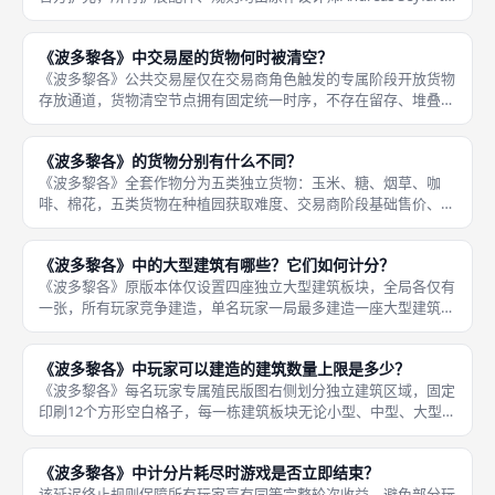
亲自平衡校准，两款扩展可以单独加入本体，也能同时混合开局游
玩，二者配件体系互不冲突。第一款扩展《新建筑》
《波多黎各》中交易屋的货物何时被清空？
《波多黎各》公共交易屋仅在交易商角色触发的专属阶段开放货物
存放通道，货物清空节点拥有固定统一时序，不存在留存、堆叠至
下一轮的规则。该轮末强制清空机制是核心博弈约束，杜绝玩家多
轮囤积货物锁死高价卡槽的无脑套路，逼迫每一轮重新争夺高阶作
《波多黎各》的货物分别有什么不同？
物出售优
《波多黎各》全套作物分为五类独立货物：玉米、糖、烟草、咖
啡、棉花，五类货物在种植园获取难度、交易商阶段基础售价、船
长阶段单份胜利分值三方面形成清晰梯度差距，梯度由低收益基础
作物至高收益高阶作物依次排序：玉米＜糖＜棉花＜烟草＜咖啡。
《波多黎各》中的大型建筑有哪些？它们如何计分？
第一种植获
《波多黎各》原版本体仅设置四座独立大型建筑板块，全局各仅有
一张，所有玩家竞争建造，单名玩家一局最多建造一座大型建筑，
四座大型建筑分别为市政厅、要塞、海关、大学，每一款都划分专
属计分规则与被动全局特效，是拉开终局分数差距的核心高分载
《波多黎各》中玩家可以建造的建筑数量上限是多少？
体。四座大
《波多黎各》每名玩家专属殖民版图右侧划分独立建筑区域，固定
印刷12个方形空白格子，每一栋建筑板块无论小型、中型、大型，
建造放置时统一仅占用单格建筑位，因此理论建造数量上限为12栋
建筑，12格全部填满后本局无法再进行任何建造操作，同步触发游
《波多黎各》中计分片耗尽时游戏是否立即结束？
戏
该延迟终止规则保障所有玩家享有同等完整轮次收益，避免部分玩