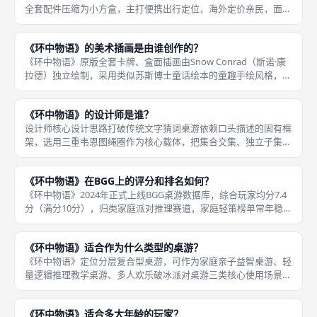
全套配件压缩为小方盒，主打便携出行定位，海外定价亲民，面向
大众家庭消费市场，不做高端收藏向溢价包装。《环中物语》英文
原版《环中物语》由Allplay发行，Allplay隶属于Jell
《环中物语》的美术插画是由谁创作的？
《环中物语》原版全套卡牌、盒面插画由Snow Conrad（斯诺·康
拉德）独立绘制，采用类似苏斯博士童话绘本的童趣手绘风格，高
饱和明亮配色，线条柔和夸张，每件物品卡牌都搭配独立手绘图
案，大幅降低纯文字卡牌的阅读枯燥感，低龄儿童仅凭插画就能快
《环中物语》的设计师是谁？
设计师核心设计思路打破传统文字猜词桌游依赖口头描述的固有框
架，选用三重韦恩图绳圈作为核心载体，把集合交集、独立子集逻
辑转化为卡牌放置行为，消除语言表达能力带来的游玩门槛，社
恐、低龄儿童都能平等参与对局，兼顾教育性与娱乐性。《环中物
《环中物语》在BGG上的评分和排名如何？
语》英文原
《环中物语》2024年正式上线BGG桌游数据库，综合玩家均分7.4
分（满分10分），归类家庭派对推理赛道，家庭轻策榜单常年稳定
前50区间，上线两年热度持续稳定，没有出现评分大幅下滑情况，
玩家口碑两极分化极小，差评集中在资深硬核重策玩家认为推
《环中物语》适合作为什么类型的桌游？
《环中物语》定位分层复合型桌游，可作为家庭亲子益智桌游、轻
量逻辑推理教学桌游、多人欢乐破冰派对桌游三类核心使用场景，
依靠灵活难度、人数变体适配全部休闲场景。第一，家庭亲子益智
桌游，适配6岁以上儿童，简化一星规则降低推理难度，依托韦恩
《环中物语》适合多大年龄的玩家？
图图形分