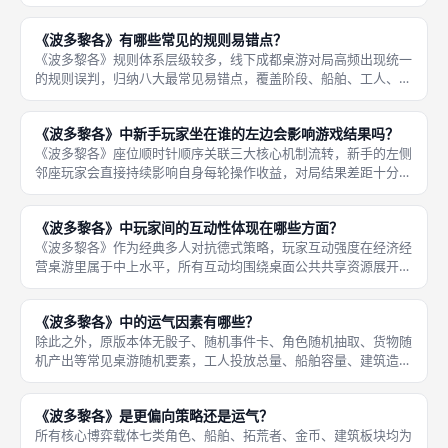
第一，五张独立玩家殖民版图，每名玩家一张，划分12格土地区、
12格建筑区、私人货物仓库；第二，七张全局角色卡牌，对应开拓
《波多黎各》有哪些常见的规则易错点？
者
《波多黎各》规则体系层级较多，线下成都桌游对局高频出现统一
的规则误判，归纳八大最常见易错点，覆盖阶段、船舶、工人、结
算全流程。第一，工头特权时序颠倒，新手常先全员生产再领取工
头额外货物，正确顺序为先特权再生产；第二，船舶混装货物，许
《波多黎各》中新手玩家坐在谁的左边会影响游戏结果吗？
多玩家忽
《波多黎各》座位顺时针顺序关联三大核心机制流转，新手的左侧
邻座玩家会直接持续影响自身每轮操作收益，对局结果差距十分明
显，底层逻辑来自总督标记顺时针传递、角色选取先后、船长阶段
出货顺位三重固定规则。第二，所有阶段操作全部顺时针依次执
《波多黎各》中玩家间的互动性体现在哪些方面？
行，开拓者
《波多黎各》作为经典多人对抗德式策略，玩家互动强度在经济经
营桌游里属于中上水平，所有互动均围绕桌面公共共享资源展开，
无直接攻击、淘汰机制，属于温和资源拉扯对抗，四大核心互动维
度覆盖整局全部轮次。第二，市长阶段殖民船拓荒者抢夺，全局工
《波多黎各》中的运气因素有哪些？
人总量固
除此之外，原版本体无骰子、随机事件卡、角色随机抽取、货物随
机产出等常见桌游随机要素，工人投放总量、船舶容量、建筑造
价、角色特权全部固定数值，完全由玩家自主操作掌控。《波多黎
各》全局仅有一处原生随机运气变量，无任何第二类随机机制，该
《波多黎各》是更偏向策略还是运气？
唯一随机点
所有核心博弈载体七类角色、船舶、拓荒者、金币、建筑板块均为