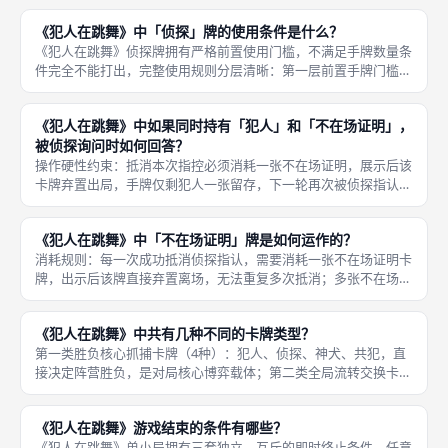
直接改写德式策略设计风向，奠定「可变阶段顺序」
《犯人在跳舞》中「侦探」牌的使用条件是什么？
《犯人在跳舞》侦探牌拥有严格前置使用门槛，不满足手牌数量条
件完全不能打出，完整使用规则分层清晰：第一层前置手牌门槛，
玩家自身回合想要打出侦探牌，当前手牌总数必须等于3张、2张或
1张（≤3张），初始4张完整手牌时禁止打出侦探，防止开局过早
《犯人在跳舞》中如果同时持有「犯人」和「不在场证明」，
触发
被侦探询问时如何回答？
操作硬性约束：抵消本次指控必须消耗一张不在场证明，展示后该
卡牌弃置出局，手牌仅剩犯人一张留存，下一轮再次被侦探指认则
无防御手段，必须如实承认持有犯人，侦探阵营直接胜利。《犯人
在跳舞》玩家手牌同时持有犯人牌与不在场证明牌，遭遇其他玩家
《犯人在跳舞》中「不在场证明」牌是如何运作的？
侦探牌指
消耗规则：每一次成功抵消侦探指认，需要消耗一张不在场证明卡
牌，出示后该牌直接弃置离场，无法重复多次抵消；多张不在场证
明可叠加留存手牌，应对多轮侦探指控，每轮抵消消耗一张；仅针
对侦探抓捕生效，无法抵消神犬抽中犯人、犯人最后手牌打出两类
《犯人在跳舞》中共有几种不同的卡牌类型？
胜负终止
第一类胜负核心抓捕卡牌（4种）：犯人、侦探、神犬、共犯，直
接决定阵营胜负，是对局核心博弈载体；第二类全局流转交换卡牌
（3种）：情报交换、谣言、交易，强制全体/双人传递手牌，制造
犯人不停流转跳舞；第三类单人信息查看、干扰卡牌（4种）：第
《犯人在跳舞》游戏结束的条件有哪些？
一发现
《犯人在跳舞》单小局拥有三套独立、互斥的即时终止条件，任意