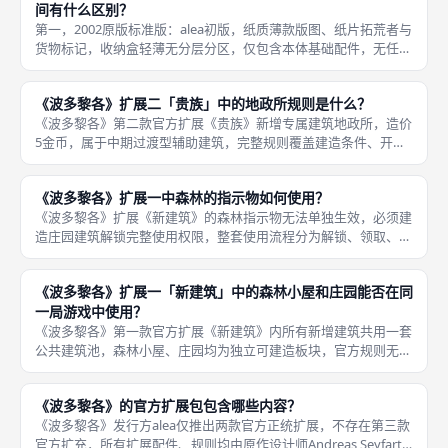
间有什么区别？
第一，2002原版标准版：alea初版，纸质薄款版图、纸片拓荒者与
货物标记，收纳盒轻薄无分层分区，仅包含本体基础配件，无任何
扩展、单人规则，美术复古简约殖民风，配色暗沉，配件耐用度偏
低，目前市面存量稀少，收藏价值高于实战游玩价值。《波多黎各
《波多黎各》扩展二「贵族」中的地政所规则是什么？
《波多黎各》第二款官方扩展《贵族》新增专属建筑地政所，造价
5金币，属于中期过渡型辅助建筑，完整规则覆盖建造条件、开拓
者阶段置换特权、搭配贵族标记联动效果三大部分。玩家在建筑师
阶段支付5金币即可建造地政所，占用一格建筑位，建造完成后永
《波多黎各》扩展一中森林的指示物如何使用？
久解锁地
《波多黎各》扩展《新建筑》的森林指示物无法单独生效，必须建
造庄园建筑解锁完整使用权限，整套使用流程分为解锁、领取、绑
定、产出四层标准规则。第一层解锁条件：玩家在建筑师阶段花费
对应金币建造庄园板块放入12格建筑区，自此解锁森林指示物全部
《波多黎各》扩展一「新建筑」中的森林小屋和庄园能否在同
机制，
一局游戏中使用？
《波多黎各》第一款官方扩展《新建筑》内所有新增建筑共用一套
公共建筑池，森林小屋、庄园均为独立可建造板块，官方规则无任
何互斥、二选一限制，一局游戏内玩家可以同时建造这两座建筑，
多名玩家也能分别建造，互不冲突。二者核心机制完全独立，不存
《波多黎各》的官方扩展包包含哪些内容？
在效果叠
《波多黎各》发行方alea仅推出两款官方正统扩展，不存在第三款
官方扩充，所有扩展配件、规则均由原作设计师Andreas Seyfarth