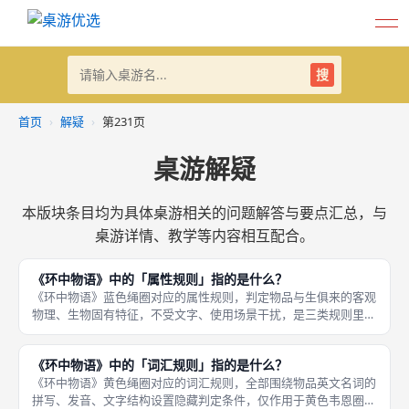
搜
首页
›
解疑
›
第231页
桌游解疑
本版块条目均为具体桌游相关的问题解答与要点汇总，与
桌游详情、教学等内容相互配合。
《环中物语》中的「属性规则」指的是什么？
《环中物语》蓝色绳圈对应的属性规则，判定物品与生俱来的客观
物理、生物固有特征，不受文字、使用场景干扰，是三类规则里最
直观、低门槛易推理的类别，全年龄段玩家都能快速通过桌面线索
归纳规律，一星至三星梯度仅区分特征抽象程度，无文字认读门
《环中物语》中的「词汇规则」指的是什么？
槛。一星简
《环中物语》黄色绳圈对应的词汇规则，全部围绕物品英文名词的
拼写、发音、文字结构设置隐藏判定条件，仅作用于黄色韦恩圈区