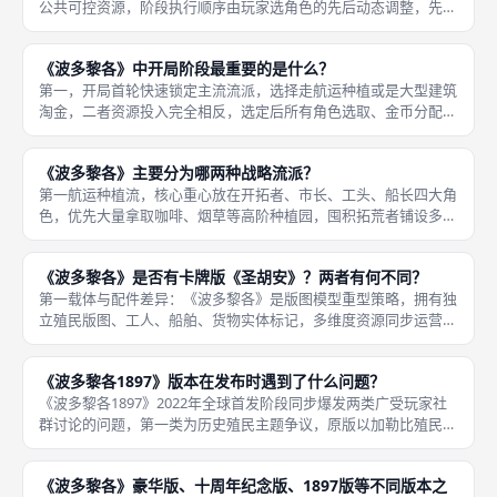
公共可控资源，阶段执行顺序由玩家选角色的先后动态调整，先手
总督标记轮换机制进一步抹平固定随机优势，不存在开局天胡、天
崩的极端随机局面。《波多黎各》是德式桌游圈内公认低运气、高
《波多黎各》中开局阶段最重要的是什么？
策略标杆
第一，开局首轮快速锁定主流流派，选择走航运种植或是大型建筑
淘金，二者资源投入完全相反，选定后所有角色选取、金币分配、
地块扩张全部围绕路线执行；开局犹豫不决双线均衡发育，会出现
金币、工人、地块全部短缺，两条路线收益都达不到预期，很难拉
《波多黎各》主要分为哪两种战略流派？
开分数差
第一航运种植流，核心重心放在开拓者、市长、工头、船长四大角
色，优先大量拿取咖啡、烟草等高阶种植园，囤积拓荒者铺设多圆
孔工坊，持续产出高阶货物，每轮抢占船长角色装船兑换胜利片，
依靠航运计分片耗尽触发游戏结束；配套建造码头、市场、工坊辅
《波多黎各》是否有卡牌版《圣胡安》？两者有何不同？
助建筑，
第一载体与配件差异：《波多黎各》是版图模型重型策略，拥有独
立殖民版图、工人、船舶、货物实体标记，多维度资源同步运营；
《圣胡安》纯卡牌驱动，无任何版图、实物模型，所有种植园、建
筑、货物全部依靠手牌卡牌代表，配件轻量化便携，一盒卡牌即可
《波多黎各1897》版本在发布时遇到了什么问题？
开局。《
《波多黎各1897》2022年全球首发阶段同步爆发两类广受玩家社
群讨论的问题，第一类为历史殖民主题争议，原版以加勒比殖民开
拓为背景，1897重制版将故事背景调整为波多黎各并入美国后的
农业经济发展，但美术内容依旧保留殖民掠夺、奴隶拓荒相关隐性
《波多黎各》豪华版、十周年纪念版、1897版等不同版本之