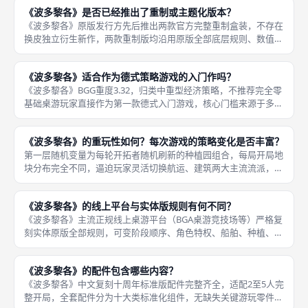
清空自己手牌，每一次正确放置卡牌都可以连续出牌，大幅加速手
《波多黎各》是否已经推出了重制或主题化版本？
牌消耗；
《波多黎各》原版发行方先后推出两款官方完整重制盒装，不存在
换皮独立衍生新作，两款重制版均沿用原版全部底层规则、数值、
机制，仅更换美术、升级配件材质、调整收纳设计，分别为2012
十周年纪念重制版、2022《波多黎各1897》全新主题重制版。2
《波多黎各》适合作为德式策略游戏的入门作吗？
《波多黎各》BGG重度3.32，归类中重型经济策略，不推荐完全零
基础桌游玩家直接作为第一款德式入门游戏，核心门槛来源于多层
资源同步运营、七大角色阶段循环、多维度计分预判三大学习压
力，一次性记忆全部规则极易劝退新手。正确德式入门阶梯规划：
《波多黎各》的重玩性如何？每次游戏的策略变化是否丰富？
先游
第一层随机变量为每轮开拓者随机刷新的种植园组合，每局开局地
块分布完全不同，逼迫玩家灵活切换航运、建筑两大主流流派，不
能固定一套思路通关所有对局；第二层变量是玩家角色卡位博弈，
每轮总督先手轮换、对手路线预判都会改变阶段执行顺序，同一种
《波多黎各》的线上平台与实体版规则有何不同？
开局地块
《波多黎各》主流正规线上桌游平台（BGA桌游竞技场等）严格复
刻实体原版全部规则，可变阶段顺序、角色特权、船舶、种植、计
分、结束判定底层逻辑100%对齐实体盒装，不存在机制修改，二
者差异仅集中在自动化辅助功能、操作容错、单人模式三个层面，
《波多黎各》的配件包含哪些内容？
无平
《波多黎各》中文复刻十周年标准版配件完整齐全，适配2至5人完
整开局，全套配件分为十大类标准化组件，无缺失关键游玩零件。