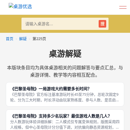
搜
首页
›
解疑
›
第225页
桌游解疑
本版块条目均为具体桌游相关的问题解答与要点汇总，与
桌游详情、教学等内容相互配合。
《巴黎圣母院》一局游戏大约需要多长时间？
《巴黎圣母院》官方标注基准游玩时长45至75分钟，总轮次固定9
轮、分为三大时期，时长浮动由玩家熟练度、参与人数、是否启用
《新人物》扩展三大变量决定，每轮五阶段流程标准化，无随机超
长结算环节，节奏可控，不会出现三小时以上超长拖局，适配晚间
《巴黎圣母院》支持多少名玩家？最佳游戏人数是几人？
休闲
分人数游玩体验详细拆解：二人模式仅专属变体规则，版图采用四
人规格，但中心圣母院计分分值下调，对抗偏向静态资源规划，缺