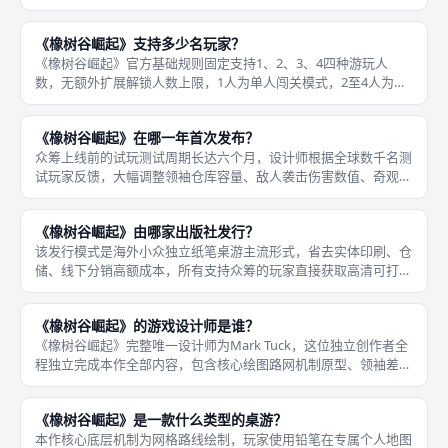
对抗强度、单人领地发育规划空间、单局游玩时长三大核心维度，
既不会出现四人局全员扎堆抢点位导致资源断层，也不会像双人局
《橡树谷崛起》支持多少名玩家？
仅有两方
《橡树谷崛起》官方基础规则固定支持1、2、3、4四种游玩人
数，无额外扩展解锁人数上限，1人为单人闯关模式，2至4人为多
人领地对抗模式，全部人数下核心绘图路网、科技、奇观、敌人、
民众满意度机制完整保留，设计师针对不同人数单独调整地图资源
《橡树谷崛起》在哪一年首次发布？
刷新密
众筹上线前的试玩测试周期长达六个月，设计师根据全球数千名测
试玩家反馈，大幅调整领袖仓库容量、敌人袭击伤害数值、奇观道
路奖励规则，修复早期版本民众满意度快速崩盘、科技研发成本失
衡等关键数值漏洞，最终众筹发布版本为经过多轮打磨的稳定完整
《橡树谷崛起》由哪家出版社发行？
版，无重
该发行模式是海外小众独立纸笔桌游主流形式，省去实体印刷、仓
储、线下分销高额成本，所有支持众筹的玩家直接获取高清可打印
数字文件，无实体盒装配件产出。《橡树谷崛起》不存在常规线下
桌游实体出版社，属于设计师独立自发行PnP桌游，全部发行工作
《橡树谷崛起》的游戏设计师是谁？
由Ma
《橡树谷崛起》完整唯一设计师为Mark Tuck，这位独立创作者全
程独立完成本作全部内容，包含核心绘图路网机制原型、领袖差异
化体系、科技树、奇观建造、敌人循环攻击、民众满意度平衡数
值，同时一人负责美术线稿、PnP打印文件排版、全套规则手册撰
《橡树谷崛起》是一款什么类型的桌游？
本作核心底层机制为网格路线绘制，玩家使用铅笔在专属个人地图