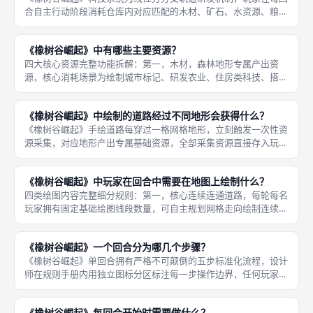
合自主行动阶段消耗仓库内对应匹配的木材、矿石、水资源、粮食
资源，解锁科技轨道上的单个节点，所有科技增益解锁后永久生
效，覆盖本局剩余全部轮次，无时效限制，科技分为农业、采矿、
《橡树谷崛起》中有哪些主要资源？
水利、建筑
四大核心资源完整功能拆解：第一，木材，森林地形专属产出资
源，核心消耗场景为绘制城市标记、研发农业、住房类科技、搭建
居民配套建筑提升民众满意度；中期建造多座城市会大量消耗木
材，前期路网优先串联森林点位囤积基础木材储备；第二，矿石，
《橡树谷崛起》中绘制的道路经过不同地形会获得什么？
山地、复合山
《橡树谷崛起》手绘道路每穿过一格网格地形，立刻触发一次性资
源采集，对应地形产出专属基础资源，全部采集资源直接存入玩家
个人仓库，仓库存储达到上限后溢出资源直接作废，玩家需要规划
道路途经地形配比，平衡四类资源储备满足科技、城市、奇观建造
《橡树谷崛起》中玩家在回合中需要在地图上绘制什么？
消耗需求
四类绘图内容完整细分规则：第一，核心连续连通道路，每轮每名
玩家拥有固定基础绘图线段数量，可自主规划网格走向绘制连续不
间断道路，道路必须从已存在的自家道路端点延伸，不能凭空孤立
绘制单段道路；道路每途经一格不同地形即时触发对应资源采集，
《橡树谷崛起》一个回合分为哪几个步骤？
存入个人
《橡树谷崛起》单回合拥有严格不可颠倒的五步标准化流程，设计
师在规则手册内用独立图标分区标注每一步操作边界，任何玩家、
模组、人数变体均不能调换步骤执行顺序，五步完整串联构成一轮
完整对局循环，八轮全部走完游戏直接结束，步骤划分清晰，线下
《橡树谷崛起》每回合开始时需要做什么？