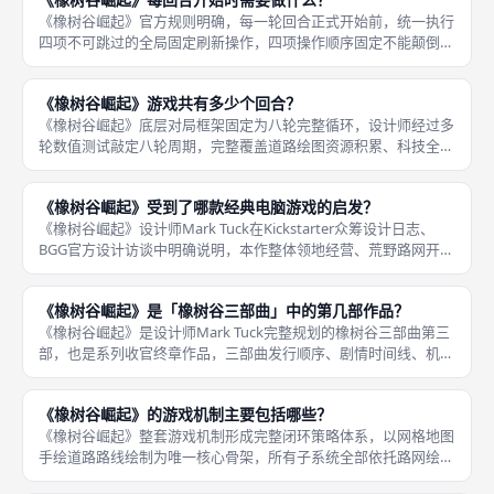
教学极易
《橡树谷崛起》官方规则明确，每一轮回合正式开始前，统一执行
四项不可跳过的全局固定刷新操作，四项操作顺序固定不能颠倒，
全部完成后才允许玩家依次执行手绘道路、资源消耗自主行动，单
人、多人模式下刷新流程完全统一，无人数差异化调整步骤，是规
《橡树谷崛起》游戏共有多少个回合？
范对局节
《橡树谷崛起》底层对局框架固定为八轮完整循环，设计师经过多
轮数值测试敲定八轮周期，完整覆盖道路绘图资源积累、科技全轨
道研发、多座奇观建造、多层防御搭建、民众满意度长线维持全体
系发育周期，单人、2至4人多人模式、全部扩展自定义模组均严格
《橡树谷崛起》受到了哪款经典电脑游戏的启发？
遵循八
《橡树谷崛起》设计师Mark Tuck在Kickstarter众筹设计日志、
BGG官方设计访谈中明确说明，本作整体领地经营、荒野路网开
拓、季节性魔物袭击、民众生活满意度平衡的核心循环体系，主要
灵感来源于全球热门经典模拟经营电脑游戏《星露谷物
《橡树谷崛起》是「橡树谷三部曲」中的第几部作品？
《橡树谷崛起》是设计师Mark Tuck完整规划的橡树谷三部曲第三
部，也是系列收官终章作品，三部曲发行顺序、剧情时间线、机制
进化脉络统一连贯，三款作品均为独立可游玩PnP纸笔桌游，无需
前置作品即可单独开局，同时全部素材、规则互通，支持三作混
《橡树谷崛起》的游戏机制主要包括哪些？
《橡树谷崛起》整套游戏机制形成完整闭环策略体系，以网格地图
手绘道路路线绘制为唯一核心骨架，所有子系统全部依托路网绘图
产出资源、解锁建筑、触发收益，细分六大核心联动机制，同时配