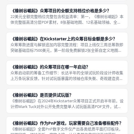
三部曲联动模组、多语种翻译规则均不包含在内，仅提供英文
《橡树谷崛起》众筹项目的全额支持档位价格是多少？
22美元全额完整档位完整包含权益清单：第一，《橡树谷崛起》本
体完整版高清分层PDF素材，8张基础地图、12名基础领袖、全套
奇观/城市/魔物板块、四分支完整科技轨道；第二，三档筹款达标
全部免费解锁追加内容，5张自定义挑战地图、7名众筹限定新增
《橡树谷崛起》在Kickstarter上的众筹目标金额是多少？
众筹筹款进度与解锁追加内容完整流程：项目上线仅三周总筹款即
突破基础目标7500美元，第一阶段免费解锁2张全新自定义地图、
3名新增可游玩领袖；筹款突破12000美元解锁第二波追加内容，
新增迷你生存挑战变体规则、扩充魔物卡牌池；总筹款突破180
《橡树谷崛起》的众筹项目在哪一年启动？
众筹启动前的筹备工作细节：长达半年的全球试玩阶段设计师收集
上万条玩家反馈，针对试玩版暴露的领袖仓库失衡、奇观建造资源
消耗过高、魔物火灾扣分过重、民众满意度下滑过快四大核心数值
漏洞进行十余轮调整，众筹上线的完整版数值已经经过大规模实测
《橡树谷崛起》是否提供试玩版？
平衡，无
《橡树谷崛起》在2024年Kickstarter众筹项目正式开启半年前，设
计师Mark Tuck对外公开免费完整单人试玩版高清PDF文件，试玩
版无任何付费门槛、无需注册、无需预支持众筹，全球所有桌游爱
好者均可前往设计师个人网站、BGG387
《橡树谷崛起》作为PnP游戏，玩家需要自己准备哪些配件？
《橡树谷崛起》全套PnP数字文件仅产出各类纸质平面打印板块，