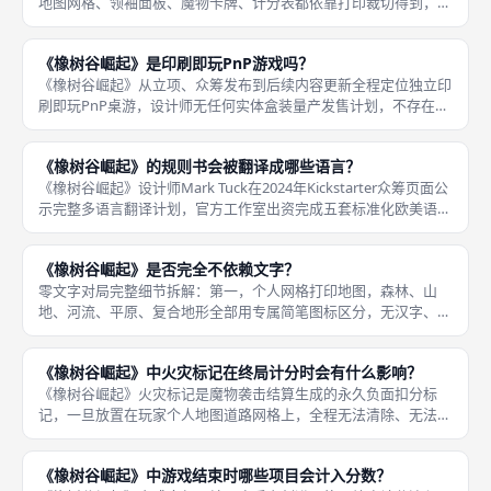
地图网格、领袖面板、魔物卡牌、计分表都依靠打印裁切得到，所
有绘图、书写工具不在众筹文件包含范围内，玩家必须自行提前准
备基础配件才能正常开局游玩，分为强制必备基础配件、可选提升
《橡树谷崛起》是印刷即玩PnP游戏吗？
体验配
《橡树谷崛起》从立项、众筹发布到后续内容更新全程定位独立印
刷即玩PnP桌游，设计师无任何实体盒装量产发售计划，不存在线
下商店可直接购买的实体成品盒装，所有完整游戏素材、多语言规
则、地图模板、领袖板块、魔物卡牌、计分表全部封装为高清分层
《橡树谷崛起》的规则书会被翻译成哪些语言？
PDF
《橡树谷崛起》设计师Mark Tuck在2024年Kickstarter众筹页面公
示完整多语言翻译计划，官方工作室出资完成五套标准化欧美语种
规则手册翻译，译文经过本土桌游译者校对，无机器翻译歧义，分
别为英语原版、德语、法语、西班牙语、意大利
《橡树谷崛起》是否完全不依赖文字？
零文字对局完整细节拆解：第一，个人网格打印地图，森林、山
地、河流、平原、复合地形全部用专属简笔图标区分，无汉字、英
文标注；第二，领袖面板，仓库扩容数值、专属被动地形加成仅用
数字+地形图标展示，无文字描述；第三，科技四大分支轨道，每
《橡树谷崛起》中火灾标记在终局计分时会有什么影响？
一格解锁收
《橡树谷崛起》火灾标记是魔物袭击结算生成的永久负面扣分标
记，一旦放置在玩家个人地图道路网格上，全程无法清除、无法抵
消、无法转移，直至八轮对局结束进入终局计分，每一枚火灾标记
统一扣除3点胜利点，无阶梯折扣、无豁免规则，累计大量火灾标
《橡树谷崛起》中游戏结束时哪些项目会计入分数？
记会直接大