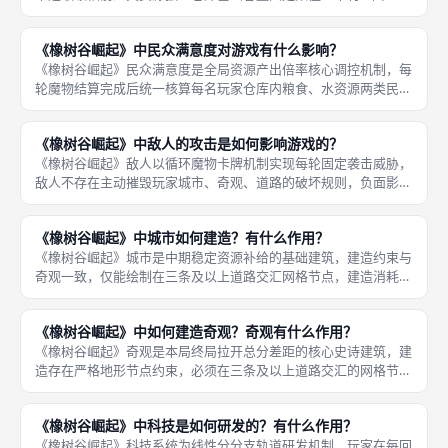
矿石6单位、水资源6单位、粮食8单位，四类资源分开独立仓库，
互不共享存储格子，木材与粮食初始容量更高，适配前期城市建
《橡树谷崛起》中民众满意度对游戏有什么影响？
造、基础
《橡树谷崛起》民众满意度是全局资源产出倍率核心调控机制，每
轮魔物结算完成后统一核算每名玩家仓库内粮食、水资源两类民生
基础资源总量，划分三档满意度等级，不同等级直接修改下一轮所
有道路、城市被动资源产出数值，同时决定玩家开局领袖专属被动
《橡树谷崛起》中敌人的攻击是如何影响游戏的？
能力是否
《橡树谷崛起》敌人以循环魔物卡牌机制实现每轮固定袭击威胁，
敌人不存在主动摧毁玩家城市、奇观、道路的破坏规则，负面影响
集中在终局扣分层面，每轮魔物袭击结算阶段统一统计无防御覆盖
的路网网格，对应生成永久火灾扣分标记，火灾标记无法清除，全
《橡树谷崛起》中城市如何建造？有什么作用？
程留存至
《橡树谷崛起》城市是中期稳定资源补给的基础建筑，建造约束与
奇观一致，仅能绘制在三条及以上道路交汇网格节点，建造消耗固
定配比木材与粮食两类资源，无需矿石、水资源配套，建造门槛远
低于奇观，单局无建造数量硬性上限，多座城市加成可叠加生效，
《橡树谷崛起》中如何建造奇观？奇观有什么作用？
是稳定维
《橡树谷崛起》奇观是本局终局拉开总分差距的核心史诗建筑，建
造存在严格地形节点约束，必须在三条及以上道路交汇的网格节点
才能绘制奇观图标，建造过程需要一次性消耗大量木材、矿石、水
资源、粮食四类仓库资源，资源储备不足则无法启动建造，奇观绘
《橡树谷崛起》中科技是如何研发的？有什么作用？
制完成瞬
《橡树谷崛起》科技系统为线性分分支轨道研发机制，玩家在每回