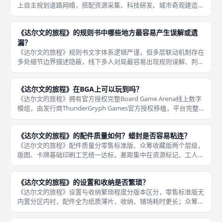
上自主规划道路网络，搭配资源采集、科技研发、城市奇观建造、
怪物敌人防御、民众满意度管理五大经营子系统，区别于传统板块
放置、工人放置类德式桌游。《橡树谷崛起》核心归类为纸笔绘图
《达尔文的旅程》的规则书中哪些地方最容易产生误解或遗
德式策略
漏？
《达尔文的旅程》规则书文字体系逻辑严谨，但多层联动机制存在
多处细节边界描述隐蔽，线下多人对局最容易出现规则误解、判定
遗漏，高频出错点位集中在五大核心机制板块，也是线下教学需要
重点标注讲解的内容，统一判定标准可大幅减少对局停顿拉扯。第
《达尔文的旅程》在BGA上可以玩到吗？
一，临时
《达尔文的旅程》拥有官方授权完整Board Game Arena线上数字
模组，由发行商ThunderGryph Games官方授权移植，平台完整
复刻实体桌游本体全部核心机制，工人蜡封成长、岛屿探索、博物
馆倍率、船员卡、五轮循环规则与实体桌游
《达尔文的旅程》的配件质量如何？蜡封是否容易粘连？
《达尔文的旅程》配件质量分零售标准版、众筹收藏版两个层级，
版图、卡牌基础印刷工艺统一达标，差距集中在资源标记、工人、
蜡封等可移动操作配件，其中蜡封粘连问题仅集中出现在标准版纸
质token，收藏版塑料蜡封无此类缺陷。二、众筹收藏版豪华配件
《达尔文的旅程》的设置和收纳是否繁琐？
质量
《达尔文的旅程》设置与收纳繁琐程度分版本区分，零售标准版无
内置分区内衬，配件全为纸质薄片，收纳、铺场耗时更长；众筹收
藏版配备双层定制硬盒分区内衬，立体塑料模型独立卡槽定位，设
置、收纳效率大幅提升，二者体验差距明显。一、开局设置繁琐程