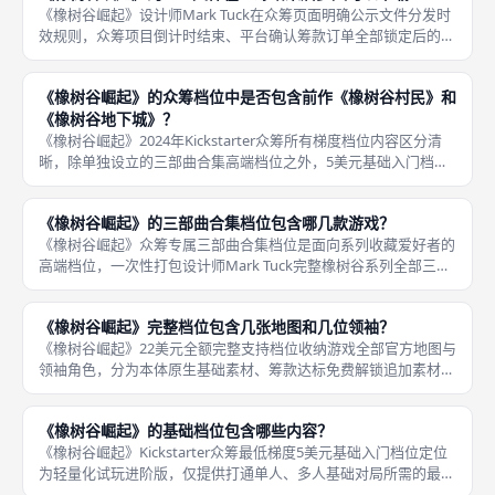
《橡树谷崛起》设计师Mark Tuck在众筹页面明确公示文件分发时
效规则，众筹项目倒计时结束、平台确认筹款订单全部锁定后的48
小时以内，官方系统会自动向每一位支持者下单时预留的注册邮箱
发送完整下载邮件，邮件内附带永久有效云端存储下载链接，包
《橡树谷崛起》的众筹档位中是否包含前作《橡树谷村民》和
《橡树谷地下城》？
《橡树谷崛起》2024年Kickstarter众筹所有梯度档位内容区分清
晰，除单独设立的三部曲合集高端档位之外，5美元基础入门档、
13美元标准中档、22美元单作完整档这三类仅针对《橡树谷崛
起》本体开放，文件包内只有崛起自身的地图、领袖、规则
《橡树谷崛起》的三部曲合集档位包含哪几款游戏？
《橡树谷崛起》众筹专属三部曲合集档位是面向系列收藏爱好者的
高端档位，一次性打包设计师Mark Tuck完整橡树谷系列全部三款
独立可游玩纸笔PnP桌游，三款作品发行顺序、机制复杂度循序渐
进，同时独家附赠仅合集档位拥有的三作联动混搭模组，实现跨
《橡树谷崛起》完整档位包含几张地图和几位领袖？
《橡树谷崛起》22美元全额完整支持档位收纳游戏全部官方地图与
领袖角色，分为本体原生基础素材、筹款达标免费解锁追加素材两
大板块，地图与领袖数量固定无删减，是唯一集齐全部角色与地图
模板的众筹档位，也是线下深度对抗、单人刷分闯关的最优素材版
《橡树谷崛起》的基础档位包含哪些内容？
本。领
《橡树谷崛起》Kickstarter众筹最低梯度5美元基础入门档位定位
为轻量化试玩进阶版，仅提供打通单人、多人基础对局所需的最简
核心素材，所有筹款达标解锁的新增地图、限定领袖、变体规则、