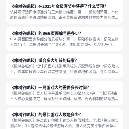
套火灾扣分标记、八轮固定循环、多维度终局计分辅助规则，全部
《橡树谷崛起》在2025年金极客奖中获得了什么奖项？
机制依靠
该奖项评选评审标准分为三大核心维度：第一，机制创新度，本作
原创道路绘图联动地形资源、奇观奖励道路触发领袖能力复合体
系，区别于市面上所有传统绘图桌游，评审认定其路线绘制机制具
备行业创新价值；第二，独立发行完成度，设计师单人完成全套设
《橡树谷崛起》的BGG页面编号是多少？
计、众筹运
BGG页面配套完整细分信息板块：第一，基础参数板块，记录支持
人数1至4、单局时长50至110分钟、适配年龄12+、机制标签（纸
笔绘图、资源管理、科技轨道、奇观建造、可变玩家能力）；第
二，众筹档案板块，完整留存Kickstarter众筹目标金
《橡树谷崛起》适合多大年龄的玩家？
《橡树谷崛起》设计师官方规则手册标注适配游玩年龄12周岁及以
上，该年龄段青少年可以完整掌握手绘道路地形收益、仓库资源管
理、科技研发、奇观建造、魔物袭击伤害计算、民众满意度维持全
套多层联动机制，无需成人全程辅助操作，游戏无暴力恐怖、成人
《橡树谷崛起》一局游戏大约需要多长时间？
向内容
《橡树谷崛起》官方标注基准单局时长50至110分钟，时长浮动由
三大核心变量决定：玩家对绘图路网、科技、奇观机制的熟悉熟练
度、组队游玩人数、是否启用全套领袖与奇观模组，游戏固定八轮
完整循环框架无法删减，所有时长波动集中在每轮道路绘制、资源
《橡树谷崛起》的最佳游戏人数是多少？
采集
《橡树谷崛起》经过设计师数十轮多人数值测试、全球众筹玩家实
测验证，3人是综合体验最佳游玩人数，该人数完美平衡资源争夺