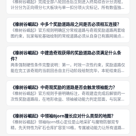
《橡树谷崛起》完成全部八轮回合后立刻进入终局综合计分流程，
计分分为正向得分七大板块与单一扣分项火灾标记，所有数值独立
核算后相加再扣除扣分项得到玩家最终总分，计分维度覆盖领地建
设、科技研发、资源储备、民众经营全体系，不存在单一板块决定
《橡树谷崛起》中多个奖励道路段之间是否必须相互连接？
胜负的情
《橡树谷崛起》官方规则明确区分常规道路与奇观奖励道路两套绘
图约束，玩家每轮基础绘制的常规道路必须从自身已有路网端点延
伸、全程保持连续连通，而奇观完工解锁的多段奖励道路完全不受
连通规则束缚，多段奖励道路之间不需要互相连接，单段奖励道路
《橡树谷崛起》中建造奇观获得的奖励道路必须满足什么条
也不需要
件？
两条强制硬性条件完整说明：第一，时效一次性约束，奖励道路仅
能在完工该奇观的当前回合自主行动阶段绘制完毕，本轮结束后所
有未绘制的奖励道路段直接作废清零，无法留存至下一轮使用，不
能分多轮拆分绘制；玩家可以选择本轮全部画完，也可放弃部分奖
《橡树谷崛起》中奇观奖励的道路是否会触发领袖能力？
励线段不
《橡树谷崛起》官方规则手册明确标注，奇观建造完成后解锁的一
次性奖励道路段，在地形收益、领袖被动能力判定层面，与玩家每
轮常规绘制的基础道路没有任何区分，奖励道路途经任意地形网
格，均可完整触发对应领袖的专属被动增益，水系领袖Cleo的河流
《橡树谷崛起》中领袖Bjorn擅长应对什么类型的地图？
双倍水
《橡树谷崛起》领袖Bjorn核心定位是山地采矿与魔物防御双专
精，先天特性为矿石仓库扩容至10格，专属被动能力让所有道路途
经山地网格额外多产出1单位矿石，奇观奖励道路同样可触发该加