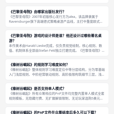
少多方信使、马车点位拉扯，博弈强度偏弱，适合双人安静策略练
习，不适合线下聚会多人对抗；三人模式综合体验最优，三块独立
《巴黎圣母院》由哪家出版社发行？
街区搭配
《巴黎圣母院》2007年初版核心发行方为alea，该品牌隶属于
Ravensburger旗下高端德式策略桌游产品线，主打中重度欧式策
略，知名Alea系列全部由该分支出品，《巴黎圣母院》为Alea编号
11标准盒装作品，十周年纪念版同样由alea
《巴黎圣母院》游戏的设计师是谁？他还设计过哪些著名桌
游？
本作美术由Harald Lieske完成，仅负责视觉绘制，核心规则、数
值、机制体系全部由Stefan Feld独立打磨完成。《巴黎圣母院》的
唯一设计师是Stefan Feld，业内公认的德式重策大师，2007年本
作也是他Alea系列编号11
《橡树谷崛起》的规则学习难度如何？
《橡树谷崛起》整体规则学习难度定位中等分层结构，分为零基础
入门浅层规则、中阶经营联动规则、高阶极限构筑细节三层，浅层
基础操作十分钟即可上手，完整吃透全部联动机制、计分边界、领
袖搭配战术需要3至4局实战练习，分层难度设计兼顾休闲新手与资
《橡树谷崛起》是否支持单人模式？
深德式
《橡树谷崛起》所有众筹档位的PnP文件均完整内置单人模式全套
规则模板，无隐藏付费、无扩展解锁限制，无论玩家选购5美元基
础入门档、22美元单作完整档还是三部曲合集档，PDF素材包内都
附带单人专属AI魔物行动循环说明、三档难度刻度模板、单人专属
《橡树谷崛起》的PnP文件在众筹结束后多久可以下载？