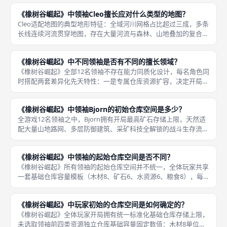
成，因此Bjorn最优适配山地网格占比高、山地森林、山地河流复
《橡树谷崛起》中领袖Cleo擅长应对什么类型的地图？
Cleo适配地图的典型地形特征：全域河川网格占比超过三成，多条
长线连续河流贯穿地图，存在大量河流与森林、山地叠加的复合资
源点位，零散孤立河流极少，玩家可以规划长段连通路网连续途经
多片河流，持续稳定产出海量水资源。《橡树谷崛起》领袖Cleo是
《橡树谷崛起》中不同领袖是否有不同的擅长领域？
《橡树谷崛起》全部12名领袖不存在能力同质化设计，每名角色同
时搭配两套差异化先天特性：一是专属仓库资源扩容，决定开局资
源囤积偏向；二是独有的永久被动地形/建筑增益能力，二者结合
形成清晰划分的四大擅长领域，分别为水系河流专精、山地采矿防
《橡树谷崛起》中领袖Bjorn的初始仓库空间是多少？
御专精
全游戏12名领袖之中，Bjorn拥有开局最高矿石存储上限，天然适
配大量山地路网、多层防御建筑、采矿科技全解锁的战斗生存流
派。《橡树谷崛起》领袖Bjorn是山地采矿专精领袖，开局仓库基
于全局统一基础模板叠加矿石专项扩容，基础模板数值为木材8、
《橡树谷崛起》中领袖的起始仓库空间是否不同？
《橡树谷崛起》所有领袖的起始仓库空间并不统一，全体玩家共享
一套基础仓库容量模板（木材8、矿石6、水资源6、粮食8），每
一名领袖配套专属扩容面板，选取该领袖开局时，直接叠加面板标
注的单类或多类资源仓库扩容数值，最终形成独一无二的初始存储
《橡树谷崛起》中玩家初始的仓库空间是如何确定的？
上限，
《橡树谷崛起》全体玩家开局拥有统一标准化基础仓库存储上限，
未选取领袖前四类资源独立仓库基础容量固定数值：木材8单位、