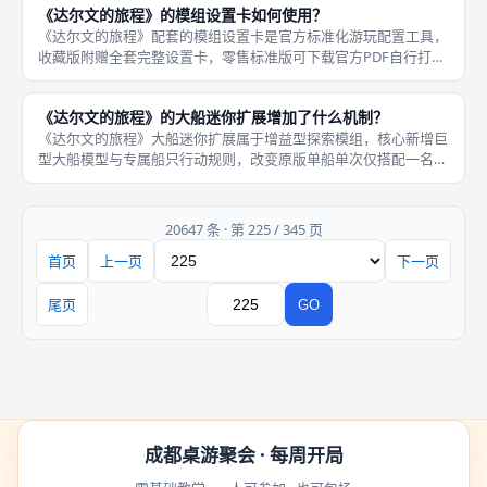
《达尔文的旅程》的模组设置卡如何使用？
度拆解：
《达尔文的旅程》配套的模组设置卡是官方标准化游玩配置工具，
收藏版附赠全套完整设置卡，零售标准版可下载官方PDF自行打
印，卡片逐条罗列本体基础机制、两大主扩展、三款迷你扩展全部
独立子系统，玩家开局通过勾选、翻面标记选择启用或关闭对应模
《达尔文的旅程》的大船迷你扩展增加了什么机制？
组，灵活
《达尔文的旅程》大船迷你扩展属于增益型探索模组，核心新增巨
型大船模型与专属船只行动规则，改变原版单船单次仅搭配一名探
险家的约束，从底层提升每轮岛屿探索的标本产出上限，和宠物扩
展、火地岛双船机制兼容叠加，快速堆积标本板块填充博物馆拉高
全局倍率
20647 条 · 第 225 / 345 页
首页
上一页
下一页
页码
尾页
GO
跳转
成都桌游聚会 · 每周开局