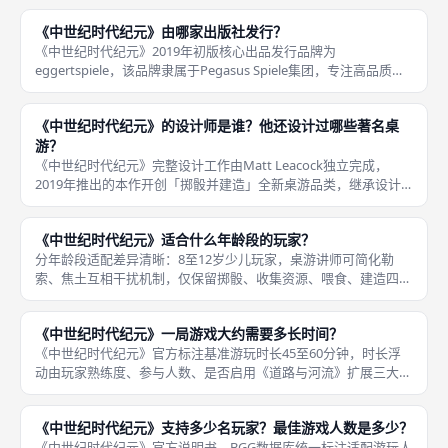
专属分类榜单稳居第8位，大量桌游博主将其列为区别于纸笔掷骰
《中世纪时代纪元》由哪家出版社发行？
桌游
《中世纪时代纪元》2019年初版核心出品发行品牌为
eggertspiele，该品牌隶属于Pegasus Spiele集团，专注高品质德
式中轻策桌游，主打立体模型、精美配件、创新机制，本作全套
3D立体建筑、多色阶层骰子、黄色玩家版图均由egg
《中世纪时代纪元》的设计师是谁？他还设计过哪些著名桌
游？
《中世纪时代纪元》完整设计工作由Matt Leacock独立完成，
2019年推出的本作开创「掷骰并建造」全新桌游品类，继承设计
师标志性骰子资源循环、负面轨道制衡设计思路，同时创新立体
3D城市实体建造玩法，美术由专业插画团队绘制，全部规则数值
《中世纪时代纪元》适合什么年龄段的玩家？
分年龄段适配差异清晰：8至12岁少儿玩家，桌游讲师可简化勒
索、焦土互相干扰机制，仅保留掷骰、收集资源、喂食、建造四大
基础阶段，关闭骷髅头对对手的灾难效果，降低多线资源规划压
力，一局教学后即可独立完成基础建造对局，游玩重心放在3D立
《中世纪时代纪元》一局游戏大约需要多长时间？
体建筑拼接
《中世纪时代纪元》官方标注基准游玩时长45至60分钟，时长浮
动由玩家熟练度、参与人数、是否启用《道路与河流》扩展三大变
量决定，本作同步掷骰设计大幅压缩每轮等待时间，不存在单人轮
流掷骰的冗长空档，流程高度紧凑，不会出现两小时以上超长拖
《中世纪时代纪元》支持多少名玩家？最佳游戏人数是多少？
局，适配
《中世纪时代纪元》官方说明书、BGG数据库统一标注适配游玩人