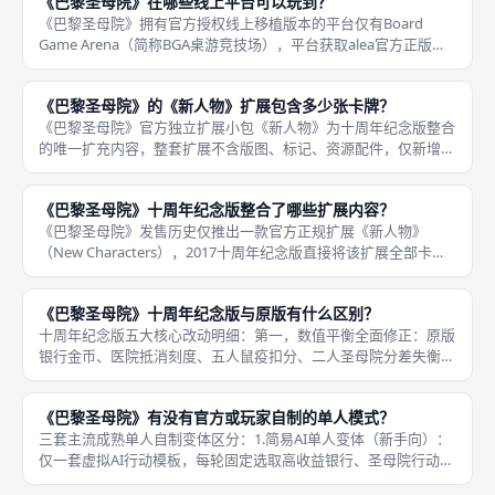
《巴黎圣母院》在哪些线上平台可以玩到？
2
《巴黎圣母院》拥有官方授权线上移植版本的平台仅有Board
Game Arena（简称BGA桌游竞技场），平台获取alea官方正版授
权，完整复刻十周年纪念版数值、整合《新人物》全部扩展，支持
2至5人真人联机、AI单人闯关、二人变体规则，网页
《巴黎圣母院》的《新人物》扩展包含多少张卡牌？
《巴黎圣母院》官方独立扩展小包《新人物》为十周年纪念版整合
的唯一扩充内容，整套扩展不含版图、标记、资源配件，仅新增10
张全新手绘人物卡牌，细分四类卡组扩充，原版本体人物卡数量不
变，新增卡牌独立混入对应卡组循环使用，每轮翻牌规则依旧维持
《巴黎圣母院》十周年纪念版整合了哪些扩展内容？
两棕一
《巴黎圣母院》发售历史仅推出一款官方正规扩展《新人物》
（New Characters），2017十周年纪念版直接将该扩展全部卡
牌、配套规则完整整合进本体盒装，不需要玩家单独购入扩展小
包，是纪念版核心增值内容，无地图、建筑、马车、鼠疫轨道类其
《巴黎圣母院》十周年纪念版与原版有什么区别？
十周年纪念版五大核心改动明细：第一，数值平衡全面修正：原版
银行金币、医院抵消刻度、五人鼠疫扣分、二人圣母院分差失衡全
部调整，下调极端路线强度，均衡多构筑路线胜率，原版单一银行
金币流无脑碾压其他路线的问题彻底修复；第二，整合官方《新人
《巴黎圣母院》有没有官方或玩家自制的单人模式？
物》扩展
三套主流成熟单人自制变体区分：1.简易AI单人变体（新手向）：
仅一套虚拟AI行动模板，每轮固定选取高收益银行、圣母院行动
卡，自动抢占地图中心信使市场，鼠疫增量小幅上调模拟对手牵