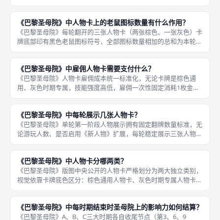
值统一，保证开局绝对公平，全套起始资源覆盖行动、资源、移
动、轨道基础配套，支撑A期前三轮基础发育循环。完整开局起始
《巴黎圣母院》中人物卡上的老鼠图标数量有什么作用？
资源清单：
《巴黎圣母院》每轮翻开的三张人物卡（两张棕色、一张灰色）卡
牌底部印有黑色老鼠图标符号，全部图标数量相加的总和为本轮全
局统一基础老鼠增量，是本轮鼠疫轨道向上移动的基准数值，所有
玩家同步叠加相同增量，是预判本轮疫病防控压力、规划医院影响
《巴黎圣母院》中雇佣人物卡需要支付什么？
力投放的
《巴黎圣母院》人物卡雇佣成本统一标准化，无论卡牌是棕色通
用、灰色时期专属，技能强度高低，雇佣一次性固定消耗1枚金
币，不存在梯度定价、额外影响力消耗、声望抵扣等复杂付费规
则，支付门槛极低，银行稳定产出金币后每轮基本都可自由雇佣人
《巴黎圣母院》中每轮展示几张人物卡？
物获取加成。金
《巴黎圣母院》单轮第一阶段人物展示拥有固定翻牌数量标准，无
论游玩人数、是否启用《新人物》扩展，每轮稳定展示三张人物
卡，组合模式统一为两张棕色全局通用人物卡、一张当期对应时期
灰色专属人物卡，三张卡牌全部平铺在版图中央公共区域，所有玩
《巴黎圣母院》中人物卡分哪两类？
家均可清晰
《巴黎圣母院》版图中央公开的人物卡严格划分为两大独立类别，
视觉依靠卡牌底色区分：棕色通用人物卡、灰色时期专属人物卡，
两类卡牌刷新规则、开放雇佣轮次、技能定位完全区分，每轮开局
同时翻开两张棕色、一张灰色人物卡供全体玩家选择雇佣，构成本
《巴黎圣母院》中每时期结束时圣母院上的影响力如何结算？
局人物技
《巴黎圣母院》A、B、C三大时期各自收尾节点（第3、6、9