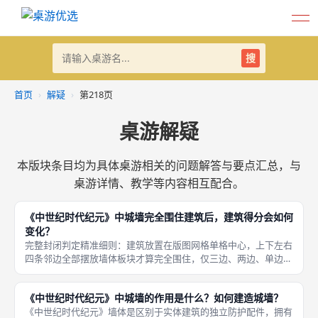
搜
首页
›
解疑
›
第218页
桌游解疑
本版块条目均为具体桌游相关的问题解答与要点汇总，与
桌游详情、教学等内容相互配合。
《中世纪时代纪元》中城墙完全围住建筑后，建筑得分会如何
变化？
完整封闭判定精准细则：建筑放置在版图网格单格中心，上下左右
四条邻边全部摆放墙体板块才算完全围住，仅三边、两边、单边墙
体贴合均判定为未封闭；墙体必须连续无断点，中间存在空白网格
隔断则无法形成完整围护；多座相邻建筑共用一段墙体不影响各自
《中世纪时代纪元》中城墙的作用是什么？如何建造城墙？
封闭判定
《中世纪时代纪元》墙体是区别于实体建筑的独立防护配件，拥有