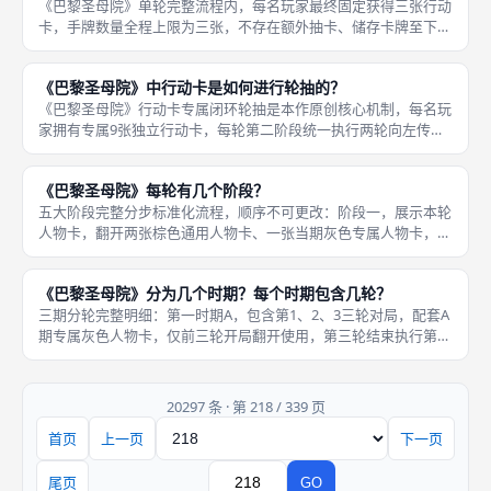
《巴黎圣母院》单轮完整流程内，每名玩家最终固定获得三张行动
卡，手牌数量全程上限为三张，不存在额外抽卡、储存卡牌至下一
轮的规则，三轮手牌全部来自个人专属9张行动卡牌堆，传牌闭环
结束后手牌严格锁定三张，不会出现多卡、少卡情况。完整手牌获
《巴黎圣母院》中行动卡是如何进行轮抽的？
取全流程
《巴黎圣母院》行动卡专属闭环轮抽是本作原创核心机制，每名玩
家拥有专属9张独立行动卡，每轮第二阶段统一执行两轮向左传递
留牌流程，全程单向传牌、不可反向传递，最终固定持有三张行动
卡，两张执行行动、一张隐藏弃置，整套轮抽流程标准化，单人、
《巴黎圣母院》每轮有几个阶段？
二人、多
五大阶段完整分步标准化流程，顺序不可更改：阶段一，展示本轮
人物卡，翻开两张棕色通用人物卡、一张当期灰色专属人物卡，三
张全部公开放置版图中央，卡牌底部老鼠图标相加为本轮全局基础
疫病增量，所有玩家提前预判本轮鼠疫压力；阶段二，闭环轮抽行
《巴黎圣母院》分为几个时期？每个时期包含几轮？
动卡牌，
三期分轮完整明细：第一时期A，包含第1、2、3三轮对局，配套A
期专属灰色人物卡，仅前三轮开局翻开使用，第三轮结束执行第一
次圣母院阶段性计分，洗匀全部6张棕色通用人物卡重新堆叠；第
二时期B，包含第4、5、6三轮对局，配套B期专属灰色人物卡，第
20297 条 · 第 218 / 339 页
首页
上一页
下一页
页码
尾页
GO
跳转