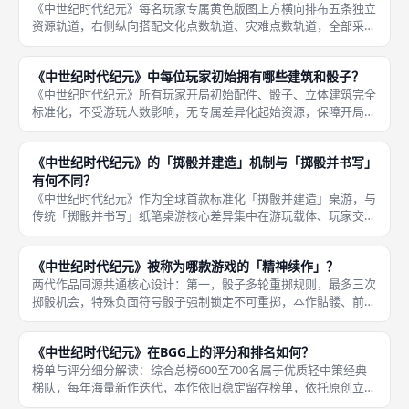
《中世纪时代纪元》每名玩家专属黄色版图上方横向排布五条独立
资源轨道，右侧纵向搭配文化点数轨道、灾难点数轨道，全部采用
可移动塑料刻度钉标记实时数值，每条轨道设置固定存储上限，骰
子产出超出上限的资源直接损耗作废，无法留存至下一回合，轨道
《中世纪时代纪元》中每位玩家初始拥有哪些建筑和骰子？
数值同步
《中世纪时代纪元》所有玩家开局初始配件、骰子、立体建筑完全
标准化，不受游玩人数影响，无专属差异化起始资源，保障开局绝
对公平，初始配置贴合中世纪底层农耕贵族基础设定，支撑前三轮
基础资源循环，无需额外抢夺公共建筑库存即可完成基础发育。完
《中世纪时代纪元》的「掷骰并建造」机制与「掷骰并书写」
整初始立
有何不同？
《中世纪时代纪元》作为全球首款标准化「掷骰并建造」桌游，与
传统「掷骰并书写」纸笔桌游核心差异集中在游玩载体、玩家交
互、空间布局策略、实体视觉反馈四大维度，二者虽然共享骰子获
取资源、三轮重掷基础框架，但策略深度、对局互动、复玩乐趣完
《中世纪时代纪元》被称为哪款游戏的「精神续作」？
全不在同一
两代作品同源共通核心设计：第一，骰子多轮重掷规则，最多三次
掷骰机会，特殊负面符号骰子强制锁定不可重掷，本作骷髅、前作
灾难标记规则逻辑完全同源；第二，多轨道资源积累体系，食物、
建材、贸易、文化四类核心资源依靠骰子图标产出，资源储备存在
《中世纪时代纪元》在BGG上的评分和排名如何？
轨道上限
榜单与评分细分解读：综合总榜600至700名属于优质轻中策经典
梯队，每年海量新作迭代，本作依旧稳定留存榜单，依托原创立体
实体建造机制、强玩家互动体系形成不可替代品类定位；掷骰机制