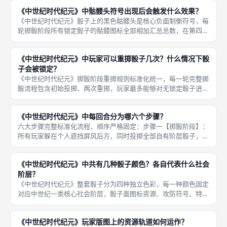
多人对抗中主动压缩对手建造空间、摧毁核心产出建筑的关键博弈
《中世纪时代纪元》中骷髅头符号出现后会触发什么效果？
手段，单
《中世纪时代纪元》骰子上的黑色骷髅头是核心负面制衡符号，每
轮掷骰阶段所有锁定骰子的骷髅图标全部相加汇总总数，在第四灾
难步骤对照官方灾难判定表格，根据骷髅总数量触发分层负面惩
罚，惩罚分为作用于自身的内源灾难、作用于其他所有对手的外源
《中世纪时代纪元》中玩家可以重掷骰子几次？什么情况下骰
干扰灾难两
子会被锁定？
《中世纪时代纪元》掷骰阶段重掷规则标准化统一，每一轮完整掷
骰流程包含初始投掷、两次重掷，玩家最多能够对无锁定骰子进行
两次重掷操作，第三次掷骰结果永久固定无法更改；唯一锁定判定
条件为骰子表面出现黑色骷髅灾难图标，只要任意一次投掷出现骷
《中世纪时代纪元》中每回合分为哪六个步骤？
髅，该骰
六大步骤完整标准化流程，顺序严格固定：步骤一【掷骰阶段】：
所有玩家躲在个人遮挡屏风后方，同时投掷全部自有阶层骰子，最
多拥有两次重掷机会，任意掷出骷髅图标的骰子必须锁定，无法参
与后续重掷，三次掷骰结束后全部骰子摊开展示图标；步骤二【资
《中世纪时代纪元》中共有几种骰子颜色？各自代表什么社会
源收集阶
阶层？
《中世纪时代纪元》整套骰子分为四种独立色彩，每一种颜色固定
对应中世纪一类核心社会阶层，骰子面图标资源、攻防符号、特殊
增益完全区分，玩家通过建造对应专属建筑解锁新增颜色骰子，扩
充自身骰子池规模，四种阶层骰子搭配直接决定每回合资源产出偏
《中世纪时代纪元》玩家版图上的资源轨道如何运作？
向，是本