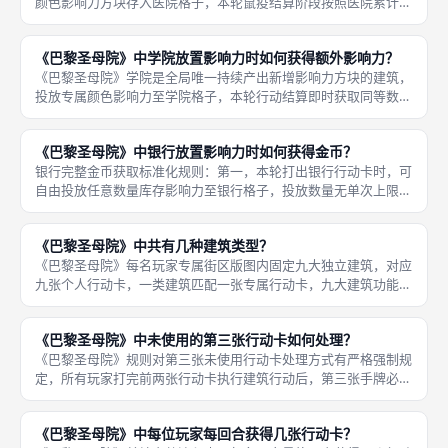
颜色影响力方块存入医院格子，本轮鼠疫结算阶段按照医院累计总
数量下调个人鼠疫轨道标记，等同于杀灭对应数量老鼠，同时具备
3枚一档额外加成，专一投放医院可全程将轨道压制在安全区间，
《巴黎圣母院》中学院放置影响力时如何获得额外影响力？
规避9刻
《巴黎圣母院》学院是全局唯一持续产出新增影响力方块的建筑，
投放专属颜色影响力至学院格子，本轮行动结算即时获取同等数量
全新影响力补充库存，收益递增逻辑与银行完全统一，累计存放总
量越高单轮补充越多，影响力是投放九大建筑、控鼠疫、堆圣母院
《巴黎圣母院》中银行放置影响力时如何获得金币？
的核心基
银行完整金币获取标准化规则：第一，本轮打出银行行动卡时，可
自由投放任意数量库存影响力至银行格子，投放数量无单次上限，
影响力永久留存银行，无需每轮重复投放；第二，本轮即时金币计
算逻辑，银行累计存放X枚影响力，本轮直接获得X枚金币，例如
《巴黎圣母院》中共有几种建筑类型？
银行累计
《巴黎圣母院》每名玩家专属街区版图内固定九大独立建筑，对应
九张个人行动卡，一类建筑匹配一张专属行动卡，九大建筑功能完
全独立，分别为银行、学院、医院、马车房、公园、圣母院、旅
馆、民居、挚友工坊，九大建筑构成游戏全部资源、声望、疫病管
《巴黎圣母院》中未使用的第三张行动卡如何处理？
控体系，无
《巴黎圣母院》规则对第三张未使用行动卡处理方式有严格强制规
定，所有玩家打完前两张行动卡执行建筑行动后，第三张手牌必须
面朝下放置在自身两张已打出卡牌下方隐藏弃置，本轮全程作废，
不能翻开查看、不能留存至下一轮、不能交换给其他玩家、不能触
《巴黎圣母院》中每位玩家每回合获得几张行动卡？
发任何建