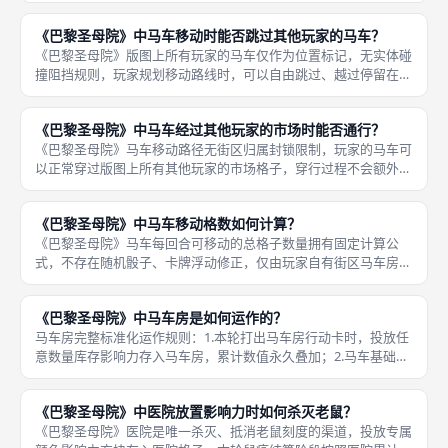
轮次；若市场内是其他玩家的信使标记，无论是否停留、路过都无
《巴黎圣母院》中马车移动时能否跳过其他玩家的马车？
法拾取，
《巴黎圣母院》版图上所有玩家的马车仅作为位置标记，无实体碰
撞阻挡规则，玩家规划移动路线时，可以自由跳过、越过停留在任
意市场格子的其他玩家马车，途经对手马车格子仅正常消耗一格移
动步数，不会强制停止、不会扣除额外移动格，不存在卡位封锁对
《巴黎圣母院》中马车经过其他玩家的市场时能否通行？
手马车移
《巴黎圣母院》马车移动路径无街区归属封锁限制，玩家的马车可
以正常穿过版图上所有其他玩家的市场格子，穿行过程不会额外消
耗移动步数、不会被对手马车、市场建筑阻挡，唯一约束仅针对停
留与信使拾取，单纯通行行为完全合规，是中期跨区域抢夺远端稀
《巴黎圣母院》中马车移动格数如何计算？
缺少色信
《巴黎圣母院》马车每回合可移动的总格子数量拥有固定计算公
式，不存在随机骰子、卡牌浮动修正，仅由玩家自有街区马车房、
旅馆两处建筑累计存放的影响力方块总数决定，两项数值直接相加
得到本轮马车移动上限，计算逻辑简单直观，新手不易出现数值计
《巴黎圣母院》中马车房是如何运作的？
算失误。完
马车房完整标准化运作规则：1.本轮打出马车房行动卡时，投放任
意数量库存影响力存入马车房，累计数值永久叠加；2.马车基础移
动格数等于马车房累计存放影响力总数，初始马车房0枚，每轮仅
能移动1格；累计4枚可单次移动4格，累计7枚单次7格，长途移动
《巴黎圣母院》中医院放置影响力时如何杀灭老鼠？
《巴黎圣母院》医院是唯一杀灭、抵消老鼠刻度的渠道，投放专属