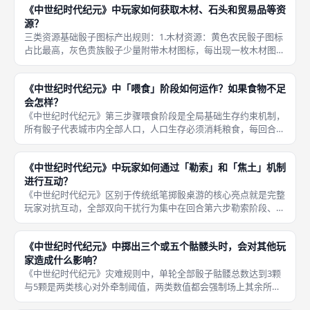
《中世纪时代纪元》中玩家如何获取木材、石头和贸易品等资
分
源？
三类资源基础骰子图标产出规则：1.木材资源：黄色农民骰子图标
占比最高，灰色贵族骰子少量附带木材图标，每出现一枚木材图
标，木材轨道刻度+1，轨道上限8，溢出直接损耗作废；2.石头资
源：灰色贵族、蓝色市民骰子主打石头图标，白色神职骰子几乎无
《中世纪时代纪元》中「喂食」阶段如何运作？如果食物不足
石头
会怎样？
《中世纪时代纪元》第三步骤喂食阶段是全局基础生存约束机制，
所有骰子代表城市内全部人口，人口生存必须消耗粮食，每回合固
定消耗对应数量食物资源，储备不足直接触发饥荒负面灾难点惩
罚，强制玩家平衡农民骰子食物产出与高阶阶层骰子扩张的取舍，
《中世纪时代纪元》中玩家如何通过「勒索」和「焦土」机制
不能无限制
进行互动？
《中世纪时代纪元》区别于传统纸笔掷骰桌游的核心亮点就是完整
玩家对抗互动，全部双向干扰行为集中在回合第六步勒索阶段、第
四步灾难焦土阶段，「勒索」偏向即时资源抢夺，短期削减对手本
轮建造物资；「焦土」偏向长期空间封锁，永久压缩对手版图建造
《中世纪时代纪元》中掷出三个或五个骷髅头时，会对其他玩
格子，两
家造成什么影响？
《中世纪时代纪元》灾难规则中，单轮全部骰子骷髅总数达到3颗
与5颗是两类核心对外牵制阈值，两类数值都会强制场上其余所有
玩家执行焦土板块铺设操作，5颗骷髅接着叠加建筑拆除惩罚，是