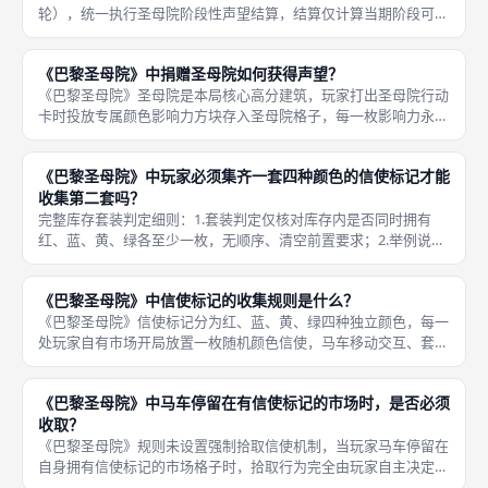
轮），统一执行圣母院阶段性声望结算，结算仅计算当期阶段可兑
现声望，存放于圣母院的影响力方块全程永久留存，不会结算后清
空重置，下一期继续叠加累计数值，阶梯分档规则全局统一，所有
《巴黎圣母院》中捐赠圣母院如何获得声望？
人数、变
《巴黎圣母院》圣母院是本局核心高分建筑，玩家打出圣母院行动
卡时投放专属颜色影响力方块存入圣母院格子，每一枚影响力永久
对应1点基础声望，分为三期阶段性结算、终局总投放量额外加成
两层声望收益，是拉开玩家总分差距最关键的计分板块，所有冲分
《巴黎圣母院》中玩家必须集齐一套四种颜色的信使标记才能
构筑路线
收集第二套吗？
完整库存套装判定细则：1.套装判定仅核对库存内是否同时拥有
红、蓝、黄、绿各至少一枚，无顺序、清空前置要求；2.举例说
明：库存现有红1、蓝1、黄1、绿1（第一套完整），后续再拾取
红、绿两枚，此时库存同时具备第一套完整四色+第二套红绿碎
《巴黎圣母院》中信使标记的收集规则是什么？
片，继续
《巴黎圣母院》信使标记分为红、蓝、黄、绿四种独立颜色，每一
处玩家自有市场开局放置一枚随机颜色信使，马车移动交互、套装
计分拥有完整标准化收集规则，是终局重要加分板块，多人对局依
靠跨街区穿行抢夺远端稀缺颜色信使拉开分差。信使标记完整全套
《巴黎圣母院》中马车停留在有信使标记的市场时，是否必须
收集规则
收取？
《巴黎圣母院》规则未设置强制拾取信使机制，当玩家马车停留在
自身拥有信使标记的市场格子时，拾取行为完全由玩家自主决定，
可以当场收取存入库存，也可以主动放弃保留在市场格子留至后续