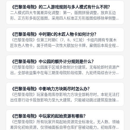
制，规则页数少，10分钟即可学会，适合新手独自熟悉九大建筑、
《巴黎圣母院》的二人游戏规则与多人模式有什么不同？
轮抽
二人模式四大专属差异化调整：第一，版图拼接调整，放弃五边
形、正方形多街区版图，采用四人标准正方形版图但移除单侧整片
街区，仅保留两名玩家对应两片独立片区，市场信使总数量减半，
减少跨片区抢夺信使的交互博弈；第二，圣母院阶段计分下调，每
《巴黎圣母院》中时期C的木匠人物卡如何计分？
三期结算阶
《巴黎圣母院》仅第三时期C（7、8、9三轮）卡组内拥有专属木
匠灰色人物卡，属于终局一次性大额加分卡牌，雇佣后本局全程生
效，九轮结束终局核算所有自有九大建筑存放的影响力总和，按照
总量阶梯发放木匠专属额外声望，是C期冲刺拉高总分的核心手
《巴黎圣母院》中公园的额外计分规则是什么？
段，仅C
《巴黎圣母院》公园属于区域多数制计分建筑，无每轮即时资源产
出，全部收益集中在每三期圣母院阶段结算、九轮终局综合计分两
大节点，玩家投放影响力存入自有公园格子，与其他所有玩家公园
累计数值对比，数值全场最高者解锁对应阶段、终局额外声望，多
《巴黎圣母院》中影响力方块耗尽时怎么办？
人同分则
《巴黎圣母院》玩家备用库存影响力方块全部耗尽时，本轮无法打
出任意行动卡投放影响力至九大建筑，只能被动跳过建筑投放操
作，严重拖慢发育节奏，游戏内置三类合规补充渠道，学院是长线
稳定核心补给手段，人物卡、公园为临时小额应急补充，三种渠道
《巴黎圣母院》中玩家的起始资源有哪些？
可叠加使用
《巴黎圣母院》所有玩家开局起始资源完全标准化，无人数、领袖
差异化初始资源，仅领袖面板自带仓库扩容被动能力，初始库存数