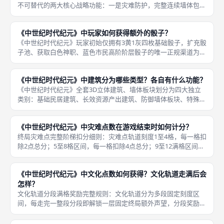
不可替代的两大核心战略功能：一是灾难防护，完整连续墙体包围
的所有立体建筑免疫骷髅3颗、5颗触发的对手拆除惩罚，仅会受到
灾难点上升、焦土铺设影响；二是终局计分翻倍，单一建筑四周全
《中世纪时代纪元》中玩家如何获得额外的骰子？
部被墙
《中世纪时代纪元》玩家初始仅拥有3黄1灰四枚基础骰子，扩充骰
子池、获取白色神职、蓝色市民高阶阶层骰子的唯一正规渠道为建
造对应专属立体建筑，每一座匹配建筑永久新增对应颜色1枚骰
子，骰子池上限无硬性封顶，仅受公共建筑库存数量限制；不存在
《中世纪时代纪元》中建筑分为哪些类型？各自有什么功能？
骰子临时
《中世纪时代纪元》全套3D立体建筑、墙体板块划分为四大独立
类别：基础民居建筑、长效资源产出建筑、防御墙体板块、特殊高
分限定建筑，全部建筑依靠锤子图标搭配木材、石头、贸易品建
造，部分特殊高级建筑建造时需要永久弃置对应阶层骰子解锁，每
《中世纪时代纪元》中灾难点数在游戏结束时如何计分？
一类建筑长
终局灾难点完整阶梯扣分细则：灾难点轨道刻度1至4格，每一格扣
除2点总分；5至8格区间，每一格扣除4点总分；9至12满格区间，
每一格扣除7点总分，扣分梯度逐级放大，前期少量饥荒、骷髅惩
罚扣分幅度温和，后期多重负面叠加刻度突破5格后，扣分速度大
《中世纪时代纪元》中文化点数如何获得？文化轨道走满后会
怎样？
文化轨道分段满格奖励完整规则：文化轨道分为多段固定刻度区
间，每走完一整段分段即解锁一层固定终局额外声望，分段奖励数
值逐级递增；第一段基础分段走满固定+8终局分，第二段中段分段
+15终局分，第三段高阶分段+22终局分，后续高阶分段每段递增7