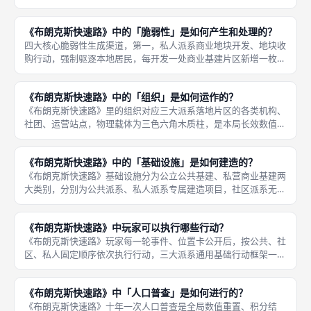
色人口方块总量超出片区容纳上限时，溢出人口转化为无家可归群
体，统一放置版图矫正系统存放区，该类人口会触发连锁负面数值
《布朗克斯快速路》中的「脆弱性」是如何产生和处理的？
反应，同
四大核心脆弱性生成渠道，第一，私人派系商业地块开发、地块收
购行动，强制驱逐本地居民，每开发一处商业基建片区新增一枚红
方块；第二，拆迁类事件卡（核心为布朗克斯快速路修建）批量流
离人口，对应片区一次性新增多枚脆弱方块；第三，片区住房基础
《布朗克斯快速路》中的「组织」是如何运作的？
设施总量
《布朗克斯快速路》里的组织对应三大派系落地片区的各类机构、
社团、运营站点，物理载体为三色六角木质柱，是本局长效数值修
正核心道具，放置片区后全程生效，不会随单轮事件、十年周期消
失，仅拆迁、旧城改造事件卡可批量移除片区组织柱，不同色彩组
《布朗克斯快速路》中的「基础设施」是如何建造的？
织运作逻
《布朗克斯快速路》基础设施分为公立公共基建、私营商业基建两
大类别，分别为公共派系、私人派系专属建造项目，社区派系无独
立基建建造权限，仅能搭建基层社会组织六角柱，两类基建建造流
程统一标准化，严格受每轮抽取的位置卡片区范围约束，只能在卡
《布朗克斯快速路》中玩家可以执行哪些行动？
牌标注片
《布朗克斯快速路》玩家每一轮事件、位置卡公开后，按公共、社
区、私人固定顺序依次执行行动，三大派系通用基础行动框架一
致，但行动解锁条件、资源消耗、收益负面代价完全不对称，同时
各派系拥有一至两项独有专属行动，无法被其他阵营复用，线下成
《布朗克斯快速路》中「人口普查」是如何进行的？
都桌游对局
《布朗克斯快速路》十年一次人口普查是全局数值重置、积分结