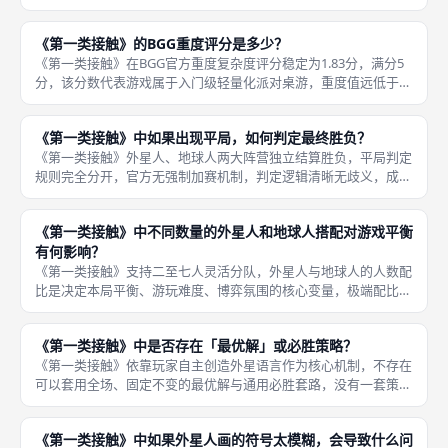
表现亮眼，是发行厂商Cosmodrome Games的标杆获奖作品，独
特的创意玩法得到海外桌游设计师、测评媒体与玩家群体的双
《第一类接触》的BGG重度评分是多少？
《第一类接触》在BGG官方重度复杂度评分稳定为1.83分，满分5
分，该分数代表游戏属于入门级轻量化派对桌游，重度值远低于中
度、重度策略桌游，规则逻辑直白、无多层连锁结算、无资源流转
运营、无复杂数值计算，零基础桌游玩家也能快速掌握完整玩法，
《第一类接触》中如果出现平局，如何判定最终胜负？
是
《第一类接触》外星人、地球人两大阵营独立结算胜负，平局判定
规则完全分开，官方无强制加赛机制，判定逻辑清晰无歧义，成都
桌游线下结算全程统一执行标准，避免对局收尾阶段出现规则争
执，保障休闲欢乐的游玩氛围。外星人阵营平局判定场景分为两
《第一类接触》中不同数量的外星人和地球人搭配对游戏平衡
类，第一类是
有何影响？
《第一类接触》支持二至七人灵活分队，外星人与地球人的人数配
比是决定本局平衡、游玩难度、博弈氛围的核心变量，极端配比会
出现阵营强度失衡、对局节奏拖沓等问题，成都桌游线下教学会根
据到场总人数推荐均衡分队方案，规避极端配比带来的体验下滑。
《第一类接触》中是否存在「最优解」或必胜策略？
二人局一
《第一类接触》依靠玩家自主创造外星语言作为核心机制，不存在
可以套用全场、固定不变的最优解与通用必胜套路，没有一套策略
能适配所有对局人数、所有玩家风格，每一局的表达、推理博弈都
需要玩家临场灵活调整，这也是本作重玩性远超普通猜词桌游的核
《第一类接触》中如果外星人画的符号太模糊，会导致什么问
心优势，