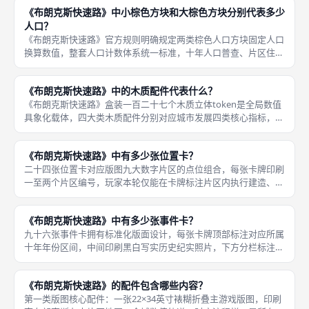
精神压力、拆迁流离后遗症等全部城市衰败负面问题，每一片区堆
《布朗克斯快速路》中小棕色方块和大棕色方块分别代表多少
叠红
人口？
《布朗克斯快速路》官方规则明确规定两类棕色人口方块固定人口
换算数值，整套人口计数体系统一标准，十年人口普查、片区住房
承载核算、流离人口生成全部依照该数值换算执行，线下成都桌游
结算统一遵循这套换算规则，不会出现自定义房规改动人口基数导
《布朗克斯快速路》中的木质配件代表什么？
致数值失
《布朗克斯快速路》盒装一百二十七个木质立体token是全局数值
具象化载体，四大类木质配件分别对应城市发展四类核心指标，所
有片区数值、全域崩盘阈值、派系运营进度全部依靠木质配件在版
图九大片区轨道摆放记录，无需纸笔手写统计，直观可视化推演城
《布朗克斯快速路》中有多少张位置卡？
市民
二十四张位置卡对应版图九大数字片区的点位组合，每张卡牌印刷
一至两个片区编号，玩家本轮仅能在卡牌标注片区内执行建造、安
置、社会组织激活等核心行动，其余片区本轮禁止开展改造操作；
每一轮事件抽取完成后，同步抽取一张位置卡公开放置版图时序
《布朗克斯快速路》中有多少张事件卡？
栏，所有玩
九十六张事件卡拥有标准化版面设计，每张卡牌顶部标注对应所属
十年年份区间，中间印刷黑白写实历史纪实照片，下方分栏标注事
件触发效果、三大派系各自的收益与惩罚、片区人口与脆弱性变动
规则；其中包含一张核心专属同名《布朗克斯快速路》拆迁事件
《布朗克斯快速路》的配件包含哪些内容？
卡，触发后
第一类版图核心配件：一张22×34英寸裱糊折叠主游戏版图，印刷