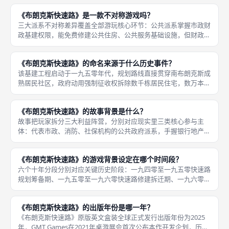
脆弱性、财政赤字突破阈值，无论个人积分高低全部一同落败；第
《布朗克斯快速路》是一款不对称游戏吗？
二层独立
三大派系不对称差异覆盖全部游玩核心环节：公共派系掌握市政财
政基建权限，能免费修建公共住房、公共服务基础设施，但财政赤
字管控压力极大，过度投入基建会拉高全域破产风险；私人派系拥
有商业投资、资本贷款专属行动，快速积累经济积分，但商业开发
《布朗克斯快速路》的命名来源于什么历史事件？
会大量制
该基建工程启动于一九五零年代，规划路线直接贯穿南布朗克斯成
熟居民社区，政府动用强制征收权拆除数千栋居民住宅，数万本地
中低收入居民被迫流离失所，原有社区商铺、邻里社群被高速路物
理割裂；工程完工后并未带来预期经济发展，反而阻断社区交通、
《布朗克斯快速路》的故事背景是什么？
加剧区域
故事把玩家拆分三大利益阵营，分别对应现实里三类核心参与主
体：代表市政、消防、社保机构的公共政府派系，手握银行地产投
资资源的私人商业资本派系，由本地居民、非营利社团、基层社区
组织构成的社区派系，三方各自拥有截然不同的发展愿景与核心诉
《布朗克斯快速路》的游戏背景设定在哪个时间段？
求，没有绝
六个十年分段分别对应关键历史阶段：一九四零至一九五零快速路
规划筹备期、一九五零至一九六零快速路修建拆迁期、一九六零至
一九七零人口大规模流离社区衰败初期、一九七零至一九八零城市
衰败巅峰与大停电骚乱、一九八零至一九九零政策调整缓慢修复、
《布朗克斯快速路》的出版年份是哪一年？
一九九零
《布朗克斯快速路》原版英文盒装全球正式发行出版年份为2025
年，GMT Games在2021年桌游展会首次公布本作开发企划，历经