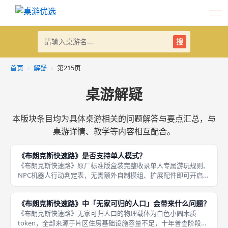
搜
首页
›
解疑
›
第215页
桌游解疑
本版块条目均为具体桌游相关的问题解答与要点汇总，与
桌游详情、教学等内容相互配合。
《布朗克斯快速路》是否支持单人模式？
《布朗克斯快速路》原厂标准版盒装完整收录单人专属游玩规则、
NPC机器人行动判定表，无需额外自制模组、扩展配件即可开启单
人推演模式，官方设计完备无规则残缺，是GMT不规则冲突系列
少数完善单人AI系统的作品，适合成都桌游单人重度策略爱好者独
《布朗克斯快速路》中「无家可归的人口」会带来什么问题？
自推
《布朗克斯快速路》无家可归人口的物理载体为白色小圆木质
token，全部来源于片区住房基础设施容量不足，十年普查阶段棕