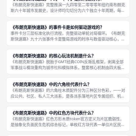
《布朗克斯快速路》完整推演一九四零至二零零零年纽约南布朗克
斯六十年城市发展史，设计师均匀切分为六个独立十年周期，每一
段十年对应专属历史阶段、独立十六张事件卡池、差异化城市发展
趋势，对局时序、数值结算、卡牌轮换全部以十年为核心单位划
《布朗克斯快速路》的事件卡是如何驱动游戏的？
分，是把控
事件卡分三层标准化执行流程，完整驱动单轮对局循环。《布朗克
斯快速路》九十六张事件卡是整局游戏的时序与数值驱动核心，所
有片区人口迁移、基建解锁、财政调整、脆弱性增减、派系专属收
益惩罚全部由事件卡定义，没有事件卡则无法启动任何一轮行动循
《布朗克斯快速路》的核心玩法机制是什么？
环，搭配
《布朗克斯快速路》脱胎于GMT经典COIN反叛乱框架，剥离全部
军事战斗模块重构为城市社科模拟体系，整套核心机制由四大板块
闭环串联，分别是事件卡驱动行动时序、三大派系不对称行动体
系、半合作集体失败制衡规则、十年周期全域人口普查结算，所有
《布朗克斯快速路》中的六角柱代表什么？
对局流
《布朗克斯快速路》的六角柱木质配件分为三种区分色彩，一一对
应公共、社区、私人三大派系，是各派系落地片区专属组织、机构
的具象标记，也是不对称玩法的核心运营载体，每一枚六角柱放置
在对应片区后会持续产生长效机制效果，直接改变片区脆弱性、积
《布朗克斯快速路》中的红色方块代表什么？
分收益、
《布朗克斯快速路》红色方形木质token官方定义为片区脆弱性，
是抽象化负面民生危机综合标记，单枚红方块代表一单位片区民生
风险，涵盖住房短缺、高失业率、底层犯罪、社区邻里割裂、居民