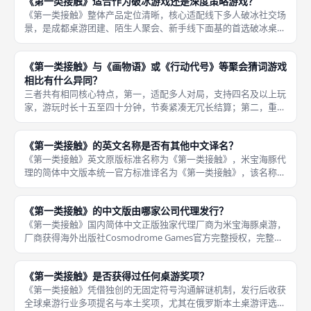
《第一类接触》适合作为破冰游戏还是深度策略游戏？
游，区
《第一类接触》整体产品定位清晰，核心适配线下多人破冰社交场
景，是成都桌游团建、陌生人聚会、新手线下面基的首选破冰桌
游，仅附带轻度推理博弈空间，不存在长线资源运营、多层连锁收
益、复杂数值规划等深度策略机制，不适合作为整场聚会核心长线
《第一类接触》与《画物语》或《行动代号》等聚会猜词游戏
深度策略桌
相比有什么异同？
三者共有相同核心特点，第一，适配多人对局，支持四名及以上玩
家，游玩时长十五至四十分钟，节奏紧凑无冗长结算；第二，重度
评分偏低，规则简单易懂，零基础新手五分钟快速上手；第三，核
心依靠线索传递、文字图像联想推理推进对局，主打轻松欢乐氛
《第一类接触》的英文名称是否有其他中文译名？
围，无高强
《第一类接触》英文原版标准名称为《第一类接触》，米宝海豚代
理的简体中文版本统一官方标准译名为《第一类接触》，该名称印
刷于盒装封面、规则手册、商品详情页，全渠道统一规范，无第二
套官方定名，所有标准成都桌游教学对局统一使用该名称，规避称
《第一类接触》的中文版由哪家公司代理发行？
呼混淆带
《第一类接触》国内简体中文正版独家代理厂商为米宝海豚桌游，
厂商获得海外出版社Cosmodrome Games官方完整授权，完整引
进游戏全套配件、原版规则、美术插画，完成本土化文字翻译与规
则勘误，是国内唯一合规中文正版货源，成都桌游线下门店流
《第一类接触》是否获得过任何桌游奖项？
《第一类接触》凭借独创的无固定符号沟通解谜机制，发行后收获
全球桌游行业多项提名与本土奖项，尤其在俄罗斯本土桌游评选中