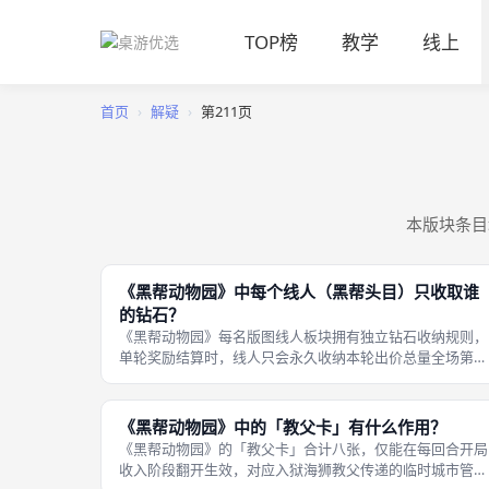
TOP榜
教学
线上
首页
›
解疑
›
第211页
本版块条目
《黑帮动物园》中每个线人（黑帮头目）只收取谁
的钻石？
《黑帮动物园》每名版图线人板块拥有独立钻石收纳规则，
单轮奖励结算时，线人只会永久收纳本轮出价总量全场第一
的玩家投放的全部钻石，其余所有向该线人投放钻石、但出
价低于最高值的玩家，他们投放的钻石全部回收至版图中央
公共钻石储备池，下一轮收入阶段可
《黑帮动物园》中的「教父卡」有什么作用？
《黑帮动物园》的「教父卡」合计八张，仅能在每回合开局
收入阶段翻开生效，对应入狱海狮教父传递的临时城市管控