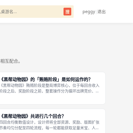
peggy
|
退出
搜
容相互配合。
《黑帮动物园》的「贿赂阶段」是如何运作的？
《黑帮动物园》贿赂阶段是整局博弈核心，位于每回合收入
阶段之后、奖励阶段之前，整套操作分为循环出牌竞价、弃
手牌、统一结算三步完整流程，所有玩家严格按照顺时针次
序依次操作，全程公开投放钻石竞价，无私下隐藏出价，线
下成都桌游多人局拉扯对抗感全部来
《黑帮动物园》共进行几个回合？
四回合均衡数值设计，设计师将全部资源、奖励、版图扩张
节奏均匀分配至四轮流程，每一轮都能获取足量米宝、人情