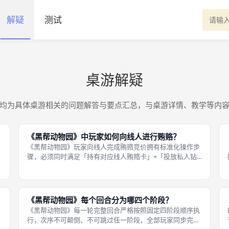
解疑
测试
桌游解疑
均为具体桌游相关的问题解答与要点汇总，与桌游详情、教学等内
《黑帮动物园》中玩家如何向线人进行贿赂？
《黑帮动物园》玩家向线人完成贿赂竞价拥有标准化操作步
骤，必须同时满足「持有对应线人贿赂卡」+「投放私人钻
石」两个条件，仅打出卡牌不放钻石、只放钻石不出卡牌均
属于无效贿赂出价，无法参与线人奖励争夺，完整合规贿赂
操作流程分为三步。第二步，自主投
《黑帮动物园》每个回合分为哪四个阶段？
《黑帮动物园》每一轮完整回合严格按照固定四阶段顺序执
行，次序不可颠倒、不可跳过任一阶段，全部玩家同步完成