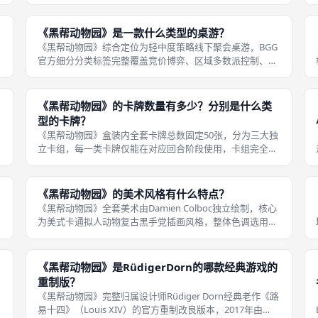
当前阶段所有操作后，才能进入下一阶段，四大阶段分别为
收入阶段、贿赂阶段、奖励阶段、扩展区域阶段，每阶段专
属独立操作功能，分工清晰，线下成
《黑帮动物园》是一款什么类型的桌游？
《黑帮动物园》综合定位为轻中度策略线下聚会桌游，BGG
官方细分分类标签完整覆盖竞价博弈、区域多数派控制、手
牌管理、资源组合收集、模块化网格版图五大核心玩法标
签，题材细分归属黑帮拟人动物主题策略桌游，同时标注为
经典桌游《路易十四》官方重制改良
《黑帮动物园》的卡牌数量有多少？分别是什么类
型的卡牌？
《黑帮动物园》盒装内全套卡牌总数固定50张，分为三大独
立卡组，每一类卡牌仅能在对应回合阶段使用，卡组完全分
开洗牌、分发，不混合堆叠，三类卡牌数量与核心功能划分
清晰，线下成都桌游开桌需提前分卡摆放，避免混淆使用。
卡牌正面印有十二名线人对应动物
《黑帮动物园》的美术风格有什么特点？
《黑帮动物园》全套美术由Damien Colboc独立绘制，核心
为美式卡通拟人动物复古黑手党插画风格，整体色调选用暖
棕、暗酒红、墨绿低饱和复古油画质感，弱化高亮度鲜艳色
块，复刻20世纪30年代美国禁酒令时期黑手党电影视觉氛
围，同时用卡通动物
《黑帮动物园》是RüdigerDorn的哪款经典游戏的
重制版？
《黑帮动物园》完整归属设计师Rüdiger Dorn经典老作《路
易十四》（Louis XIV）的官方重制改良版本，2017年由