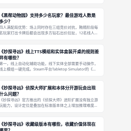
玩家加权平均评分为6.7分，满分10分评分体系下属于合格
偏上的中度策略聚会桌游；全局所有桌游综合排名5615位，
策略细分榜单独立排名1941位
《黑帮动物园》支持多少名玩家？最佳游戏人数是
多少？
四人满配局优势：场上同时存在三组竞价对抗，贿赂阶段每
名玩家打出卡牌后都会出现多方钻石出价拉扯，12名线人卡
牌会被充分利用，4×4版图所有地标都存在争夺价值，区域
占领、街区标记抢夺、人情标记交换等机制全部能完整触
发，每一轮都存在多线心理博弈，
《妙探寻凶》线上TTS模组和实体盒装开桌的规则差
异有哪些？
第一，线上自动化辅助功能，线下实体全部需要手动操作，
线上模组一键完成。Steam平台Tabletop Simulator的《妙
探寻凶》社区官方模组完整复刻实体简体中文标准版、侦探
大师扩展全部底层判定规则，假设、指控、移动、出局、秘
密通道、双
《妙探寻凶》侦探大师扩展和本体分开游玩会出现
什么问题？
《妙探寻凶》官方推出的《侦探大师》进阶扩展没有独立游
玩能力，设计定位是叠加在标准版本体之上增加推理难度，
一旦脱离本体单独拿扩展配件开局，会出现配件缺失、规则
断层、线索体系不完整多重致命问题，线下成都桌游开桌必
须本体与扩展成套搭配使用，仅拿扩
《妙探寻凶》收藏级版本有哪些，收藏价值体现在
哪里？