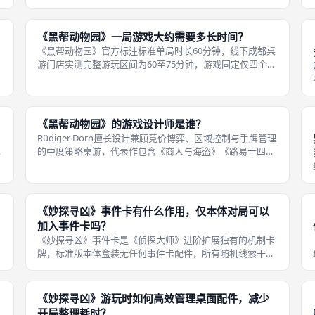
Super Meeple获得改编重制授权，保留原版核心钻石贿赂竞
价机制，同时重构版图、奖励、势力拓展全套外围机制，
《黑帮动物园》一局游戏大约需要多长时间？
《黑帮动物园》官方标注标准单局时长60分钟，线下成都桌
游门店实测完整游玩区间为60至75分钟，游戏固定仅四个回
合，不会出现无限拉长对局的机制，时长浮动仅受两项因素
影响：玩家人数、玩家单次决策思考耗时。新手与熟练玩家
时长差距明显，零基础成都桌
《黑帮动物园》的游戏设计师是谁？
Rüdiger Dorn擅长设计兼顾竞价博弈、区域控制与手牌管理
的中度策略桌游，代表作包含《商人与海盗》《路易十四》
《伊斯坦布尔》等，《黑帮动物园》保留了他标志性的钻石
竞价贿赂核心机制，同时重构版图体系，大幅优化原版游玩
短板。《黑帮动物园》
《妙探寻凶》事件卡有什么作用，仅本体对局可以
加入事件卡吗？
《妙探寻凶》事件卡是《侦探大师》进阶扩展独有的机制卡
牌，标准版本体盒装无任何事件卡配件，所有随机线索干
扰、特殊临时效果全部依靠事件卡触发，用来打破固定消去
推理节奏，增加对局不确定性与博弈拉扯感，纯本体标准对
局官方规则没有事件卡相关结算条款，
《妙探寻凶》游玩时如何高效管理桌面配件，减少
开局整理耗时？