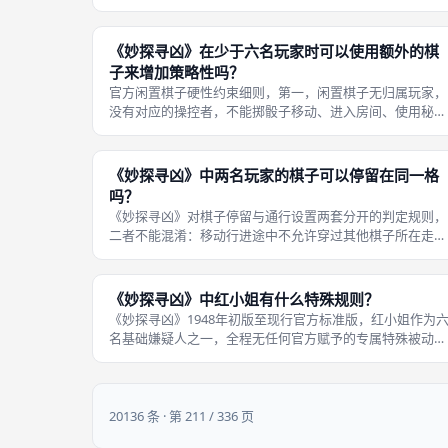
修改嫌疑人卡牌交互规则的区域差异化调整，仅存在三处本
地化微调：人物姓名翻译、角色背景故事描述、2016年全
统一人物替换，所有调整仅影响
《妙探寻凶》在少于六名玩家时可以使用额外的棋
子来增加策略性吗？
官方闲置棋子硬性约束细则，第一，闲置棋子无归属玩家，
没有对应的操控者，不能掷骰子移动、进入房间、使用秘密
通道，全程固定停留在门厅起点；第二，玩家发起假设、正
式指控时，虽然可以口头提及闲置棋子对应的嫌疑人卡牌，
但闲置棋子本身不承载任何线索交互
《妙探寻凶》中两名玩家的棋子可以停留在同一格
吗？
《妙探寻凶》对棋子停留与通行设置两套分开的判定规则，
二者不能混淆：移动行进途中不允许穿过其他棋子所在走廊
格子，必须绕行；但移动结束后，多枚嫌疑人棋子可以自由
停放在同一个空白走廊格子，不存在人数上限、驱逐、碰撞
惩罚，房间内部无可停留格子，不存
《妙探寻凶》中红小姐有什么特殊规则？
《妙探寻凶》1948年初版至现行官方标准版，红小姐作为
名基础嫌疑人之一，全程无任何官方赋予的专属特殊被动、
主动技能，和蓝牧师、绿少校、紫教授、黄小姐、兰花博士
（旧版白夫人）完全统一，仅有对应红色棋子外观区分，移
动、假设、指控全部遵循通用基
20136 条 · 第 211 / 336 页