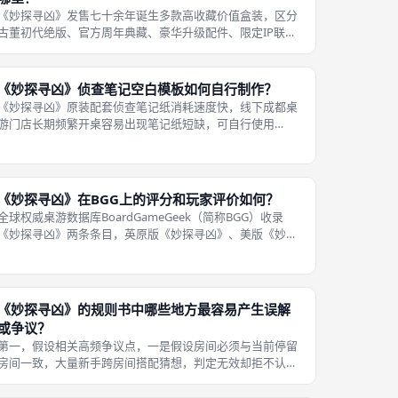
《妙探寻凶》发售七十余年诞生多款高收藏价值盒装，区分
古董初代绝版、官方周年典藏、豪华升级配件、限定IP联名
四大收藏品类，普通游玩标准版仅具备使用价值，收藏版依
靠稀缺存量、独家限定配件、复古原版美术、专属解锁卡牌
形成溢价，国内收藏向成都桌游玩
《妙探寻凶》侦查笔记空白模板如何自行制作？
《妙探寻凶》原装配套侦查笔记纸消耗速度快，线下成都桌
游门店长期频繁开桌容易出现笔记纸短缺，可自行使用
Word、WPS、画图工具制作标准化空白模板，排版贴合原
版逻辑，打印后可无限复用，模板核心必须包含三大线索分
类清单，额外预留侧边备注栏记录线
《妙探寻凶》在BGG上的评分和玩家评价如何？
全球权威桌游数据库BoardGameGeek（简称BGG）收录
《妙探寻凶》两条条目，英原版《妙探寻凶》、美版《妙探
寻凶》合并统一评分榜单，截至2026年综合玩家加权评分稳
定6.2/10分，在海量桌游中定位为入门级家庭轻推理聚会桌
游，评论区数
《妙探寻凶》的规则书中哪些地方最容易产生误解
或争议？
第一，假设相关高频争议点，一是假设房间必须与当前停留
房间一致，大量新手跨房间搭配猜想，判定无效却拒不认
可；二是一轮假设只要有一名玩家出示卡牌立刻终止，剩余
玩家无需核对，很多玩家要求全员依次展示卡牌，造成线索