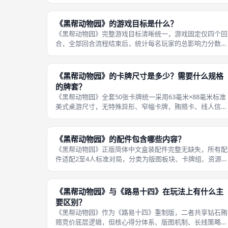
指令，每张卡牌触发持续单回合的全局临时规则，本回合四
阶段全部操作受卡牌效果约束，下一回合自动失效，重置所
有加成，是本作核心随机调剂机制，
《黑帮动物园》的游戏目标是什么？
《黑帮动物园》完整游戏目标清晰统一，游戏固定仅四个回
合，全部回合流程结束后，统计每名玩家的总影响力分数
（胜利点数），总分数最高的玩家直接获胜，成为整座动物
都市唯一新任黑帮掌权者；若出现同分平局，则对比剩余钻
石、版图控制地标数量，剩余钻石更多
《黑帮动物园》的卡牌尺寸是多少？需要什么规格
的牌套？
《黑帮动物园》全套50张卡牌统一采用63毫米×88毫米标准
美式桌游尺寸，无特殊异形、窄幅卡牌，贿赂卡、线人信息
卡、教父卡三类卡牌尺寸完全一致，线下成都桌游玩家选购
牌套无需区分卡组，统一单规格即可全覆盖收纳，大幅降低
牌套采购复杂度。适配牌套精
《黑帮动物园》的配件包含哪些内容？
《黑帮动物园》正版简体中文盒装配件完整无缺失，所有配
件适配2至4人标准对局，分类为版图板块、卡牌组、资源标
记、角色米宝、辅助配件五大类别，线下成都桌游开桌可一
次性分拣完成，全套配件清单如下。二、全套卡牌合计50
张：30张贿赂卡牌、12张线人
《黑帮动物园》与《路易十四》在玩法上有什么主
要区别？
《黑帮动物园》作为《路易十四》重制版，二者共享钻石贿
赂竞价底层逻辑，但核心得分体系、版图机制、长线策略路