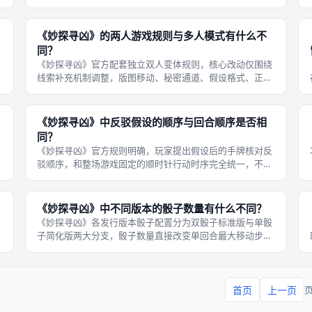
瞬移、走廊走位全套空间机制，人数适配二至六人，单局时
长四十至六十分钟，具备走位博弈、
球
《妙探寻凶》的两人游戏规则与多人模式有什么不
同？
《妙探寻凶》官方配套独立双人变体规则，核心改动仅围绕
线索补充机制调整，版图移动、秘密通道、假设格式、正式
指控、出局惩罚等底层通用规则全部复用多人标准版，最大
差异在于增设公共线索池，解决双人对局缺少第三方玩家、
线索获取渠道单一的短板，线下成都
《妙探寻凶》中反驳假设的顺序与回合顺序是否相
同？
《妙探寻凶》官方规则明确，玩家提出假设后的手牌核对反
驳顺序，和整场游戏固定的顺时针行动时序完全统一，不存
在两套独立排序体系，全程以发起假设玩家左手第一位存活
玩家为起点，依次轮询所有在场玩家，包含已经错误指控出
局的玩家，这条统一时序设计大幅降
《妙探寻凶》中不同版本的骰子数量有什么不同？
六
《妙探寻凶》各发行版本骰子配置分为双骰子标准版与单骰
子简化版两大分支，骰子数量直接改变单回合最大移动步
数，影响玩家切换房间、发起假设的频率，线下成都桌游选
购、开桌前需要分清版本骰子配置，匹配对应游玩节奏需
求，两种骰子体系移动规则逻辑一致，仅
首页
上一页