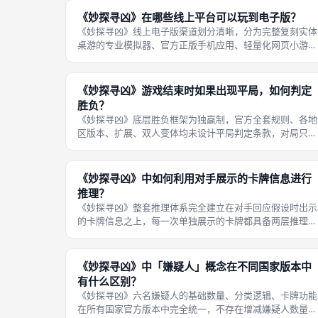
胜负走向都完全不同，无重复乏味的
《妙探寻凶》在哪些线上平台可以玩到电子版？
《妙探寻凶》线上电子版渠道划分清晰，分为完整复刻实体
桌游的专业模拟器、官方正版手机应用、轻量化网页小游戏
三大类，适配不同线上游玩需求，线下成都桌游玩家无法线
下约局时，可按需选择对应平台线上联机练习推理思路，各
平台规则还原、配件完整度、联机门
《妙探寻凶》游戏结束时如果出现平局，如何判定
胜负？
《妙探寻凶》底层胜负框架为独赢制，官方全套规则、各地
区版本、扩展、双人变体均未设计平局判定条款，对局只会
出现两种结局：一名存活玩家发起正确正式指控单独取胜，
其余全部落败；多名玩家先后猜错指控出局，仅剩最后一名
存活玩家持续推理直至完成正确指控
《妙探寻凶》中如何利用对手展示的卡牌信息进行
推理？
《妙探寻凶》整套推理体系完全建立在对手回应假设时出示
的卡牌信息之上，每一次单独展示的卡牌都具备两层推理价
值：第一层是直接排除，证明该卡牌不在案件档案袋中；第
二层是定位卡牌持有者，知晓这条线索固定在某名玩家手
牌，通过多轮交叉假设拆分线索分布，
《妙探寻凶》中「嫌疑人」概念在不同国家版本中
有什么区别？
《妙探寻凶》六名嫌疑人的基础数量、分类逻辑、卡牌功能
在所有国家官方版本中完全统一，不存在增减嫌疑人数量、