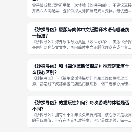
零基础成都桌游新手第一次体验《妙探寻凶》，不建议直接
开启六人满配局、叠加侦探大师扩展或双人变体，最优选择
三至四人小型标准简化对局，删减复杂变体机制，分步拆解
规则、循序渐进完成完整一局，既能体验核心推理乐趣，又
不会因信息过载混淆操作，完整新手
《妙探寻凶》原版与简体中文版翻译术语有哪些统
一标准？
《妙探寻凶》海外原版分为英区《妙探寻凶》、美版《妙探
寻凶》两套英文文本，国内简体中文正版代理商完成全套术
语标准化翻译，统一嫌疑人、凶器、版图区域、操作行为、
道具配件专属中文名称，解决早期民间盗版译名混乱、一词
多译的问题，如今所有线下正规成都
《妙探寻凶》和《福尔摩斯侦探局》推理逻辑有什
么核心区别？
《妙探寻凶》与《福尔摩斯侦探局》同属桌面侦探推理桌
游，都是线下成都桌游门店热门推理款，但二者核心推理底
层框架完全割裂，一款是消去法线索排除轻聚会桌游，一款
是碎片拼图式硬核逻辑解谜桌游，适配的玩家群体、聚会规
模、游玩时长、动脑维度差距明显，很
《妙探寻凶》的重玩性如何？每次游戏的体验是否
不同？
《妙探寻凶》拥有七十余年长久流行周期，核心原因是极高
的重玩价值，不存在固定标准答案、固定最优路线，每一局
从开局线索分配到中后期博弈拉扯都会产生全新变化，即便
同一批固定成都桌游玩家连续多日开桌，每一局推理逻辑、