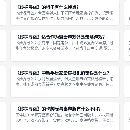
《妙探寻凶》的棋子有什么特点？
《妙探寻凶》全套嫌疑人棋子是区分玩家操控角色、记录版
图位置的核心实体配件，标准版固定六枚，以专属色彩对应
六名嫌疑人，从1948年初版至今棋子基础功能、数量、配色
体系从未改动，仅2016年全球更新后白色棋子对应的人物名
称、背景替换为兰花博士，
《妙探寻凶》适合作为聚会游戏还是策略游戏？
《妙探寻凶》没有单一固定定位，属于跨界复合型桌游，既
能作为轻松欢乐的多人聚会游戏，也可当作轻中度逻辑策略
推理桌游，适配不同成都桌游线下场景，调整游玩节奏、启
用简化变体即可切换两种游玩体验，四至六人标准局能同时
兼顾社交闲聊与深度线索推演，适配
《妙探寻凶》中新手玩家最容易犯的错误是什么？
《妙探寻凶》规则分层清晰，但大量细节约束极易被新手忽
略，线下成都桌游新手对局高频失误集中在线索记录、假设
操作、移动走位、指控时机、手牌出示五大板块，每一类失
误都会破坏自身推理节奏，严重时直接盲目指控错误永久出
局，梳理完整新手易错点可快速降低
《妙探寻凶》的卡牌版与桌游版有什么不同？
实体版图桌游完整核心特征，配备纸质庄园版图、六枚嫌疑
人棋子、双六面骰子、实体凶器标记、案件档案袋、侦查笔
记全套配件，完整保留掷骰移动、房间准入假设、秘密通道