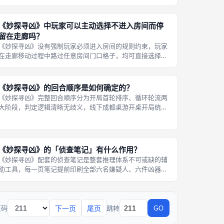
约玩需求，所有版本均保留「消去法推理、房间假设、档案
袋判定」核心底层规则，仅在线索池
《妙探寻凶》中玩家可以主动选择不进入房间而停
留在走廊吗？
《妙探寻凶》没有强制玩家必须进入房间的规则约束，玩家
在走廊移动过程中路过任意房间门口格子，均可直接选择无
视房间入口，继续沿走廊消耗骰子步数，直至步数耗尽停留
在空白走廊格子，整套操作完全合规，仅会失去本回合发起
假设收集线索的核心权限，是保守型
《妙探寻凶》的回合顺序是如何确定的？
《妙探寻凶》完整回合顺序分为开局首轮排序、循环轮流两
大阶段，判定逻辑清晰无歧义，线下成都桌游开桌开局统一
执行掷骰比大小的标准流程，确定第一名行动玩家后，全程
固定顺时针循环，不会随意更换行动次序，出局玩家永久失
去个人完整回合，不再参与轮流行动
《妙探寻凶》的「侦查笔记」有什么作用？
《妙探寻凶》配套的侦查笔记是整套推理体系不可或缺的辅
助工具，每一页笔记提前印刷全部六名嫌疑人、六件凶器、
九间房间清单，玩家在每一轮假设、对手出示卡牌后，及时
在对应条目上做标记划除，清晰记录所有已经排除的错误线
索，依靠消去法逐步锁定唯一的档案
下一页
尾页
页码
跳转
GO