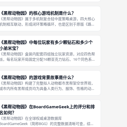
标记、建筑能力，第一轮基础资源铺垫，二三轮版图地盘争
夺高峰期，第四轮收官抢夺剩余高价值地标与标记，四轮节
奏层层递进，不会出现前期无事可做
《黑帮动物园》的核心游戏机制是什么？
《黑帮动物园》属于多机制复合轻中度策略桌游，四大核心
机制相互联动，形成闭环策略循环，也是区别于原版《路易
十四》纯卡牌竞价的核心亮点，线下成都桌游玩家每回合都
需要同步规划四类机制操作，综合决策拉扯感充足，四大核
心机制拆解如下。第一，手牌管理机
《黑帮动物园》中每位玩家有多少颗钻石和多少个
小弟米宝？
《黑帮动物园》盒装内配套四组独立玩家资源，对应四色帮
派，每名玩家开局固定分配16颗亚克力钻石、16个同色系小
弟米宝，钻石与米宝均为本局专属消耗资源，无法与其他玩
家互通交换，仅能通过贿赂线人获取额外补充。小弟米宝用
于版图地标占领，玩家通过线人
《黑帮动物园》的游戏背景故事是什么？
《黑帮动物园》构建了完整拟人动物都市黑帮架空世界观，
城市内所有黑帮成员均为具备人类行为、服饰、性格的动
物，老牌黑帮首领华利·长牙，一头海狮教父因犯罪指控被判
关押恶喵岛监狱二十年，庞大的城市黑帮群龙无首，四大动
物帮派抓住空档争夺城市控制权。城
《黑帮动物园》在BoardGameGeek上的评分和排
名如何？
《黑帮动物园》在全球权威桌游数据库
BoardGameGeek（简称BGG）的完整数据清晰可查，综合