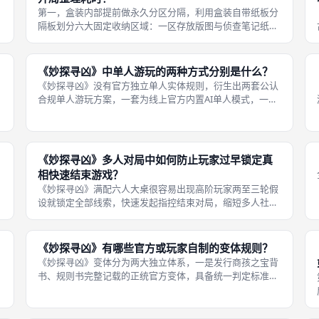
第一，盒装内部提前做永久分区分隔，利用盒装自带纸板分
隔板划分六大固定收纳区域：一区存放版图与侦查笔记纸，
二区放置六色嫌疑人棋子与六件凶器摆件，三区存放两枚骰
子，四区、五区、六区分别独立收纳嫌疑人卡牌、凶器卡
牌、房间卡牌，三类线索卡组永久分开
《妙探寻凶》中单人游玩的两种方式分别是什么？
《妙探寻凶》没有官方独立单人实体规则，衍生出两套公认
合规单人游玩方案，一套为线上官方内置AI单人模式，一套
为线下实体桌游借助双人变体规则手动操控两套手牌自演对
局，两种单人模式适配不同场景，居家独处、桌面仅有一套
实体盒装的成都桌游玩家均可按需
《妙探寻凶》多人对局中如何防止玩家过早锁定真
相快速结束游戏？
《妙探寻凶》满配六人大桌很容易出现高阶玩家两至三轮假
设就锁定全部线索，快速发起指控结束对局，缩短多人社交
拉扯的聚会体验，全部延缓节奏的操作均基于官方原版规
则，不启用民间自定义变体，线下成都桌游团建局可全员配
合使用这套思路，均衡各玩家信息获取
《妙探寻凶》有哪些官方或玩家自制的变体规则？
《妙探寻凶》变体分为两大独立体系，一是发行商孩之宝背
书、规则书完整记载的正统官方变体，具备统一判定标准，
线下教学、复盘对局可合规启用；二是玩家线下休闲自创自
定义变体，无官方规则支撑，仅熟人全员协商一致后可临时
游玩，竞技标准对局禁止启用，两类