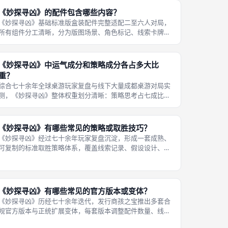
过度泄露；三是手中有多张匹配猜想的
《妙探寻凶》的配件包含哪些内容？
《妙探寻凶》基础标准版盒装配件完整适配二至六人对局，
所有组件分工清晰，分为版图场景、角色标记、线索卡牌、
计数辅助、收纳配件五大类别，线下成都桌游开桌开箱即可
快速分类摆放，配件无冗余无用组件，每一件都对应专属对
局功能，配套《侦探大师》扩展后会
《妙探寻凶》中运气成分和策略成分各占多大比
重？
综合七十余年全球桌游玩家复盘与线下大量成都桌游对局实
测，《妙探寻凶》整体权重划分清晰：策略思考占七成比
重，随机运气仅占三成，不属于纯运气骰子桌游，也不是无
随机变量的纯逻辑硬核推理，是策略主导、运气适度调剂的
轻推理聚会桌游，新手容易放大运气作
《妙探寻凶》有哪些常见的策略或取胜技巧？
《妙探寻凶》经过七十余年玩家复盘沉淀，形成一套成熟、
可复制的标准取胜策略体系，覆盖线索记录、假设设计、版
图走位、手牌隐藏、指控时机五大核心维度，新手熟练运用
基础技巧即可大幅降低猜错出局概率，高阶成都桌游推理玩
家可结合心理误导战术进一步压缩对
《妙探寻凶》有哪些常见的官方版本或变体？
《妙探寻凶》历经七十余年迭代，发行商孩之宝推出多套合
规官方版本与正统扩展变体，每套版本调整配件数量、线索
池、游玩难度，适配不同规模、年龄、场景的成都桌游线下