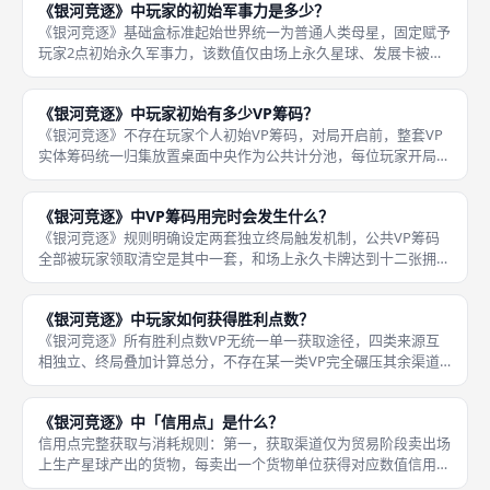
《银河竞逐》中玩家的初始军事力是多少？
性规则：
《银河竞逐》基础盒标准起始世界统一为普通人类母星，固定赋予
玩家2点初始永久军事力，该数值仅由场上永久星球、发展卡被动
叠加增减，手牌、临时卡牌效果无法提供临时军事力加成，所有殖
民彩色防御星球的门槛判定，全部以场上累计永久军事力总和为
《银河竞逐》中玩家初始有多少VP筹码？
准。初始军
《银河竞逐》不存在玩家个人初始VP筹码，对局开启前，整套VP
实体筹码统一归集放置桌面中央作为公共计分池，每位玩家开局手
牌、起始世界配件内均无自带VP筹码，所有玩家的计分筹码都需
要依靠消费阶段消耗场上货物，从公共池兑换获取，个人持有的
《银河竞逐》中VP筹码用完时会发生什么？
VP筹码
《银河竞逐》规则明确设定两套独立终局触发机制，公共VP筹码
全部被玩家领取清空是其中一套，和场上永久卡牌达到十二张拥有
同等终局优先级，只要任意一条条件达成，不会中途截断当前轮
次，必须完整走完探索、发展、殖民、生产、贸易、消费全部六阶
《银河竞逐》中玩家如何获得胜利点数？
段结算流程
《银河竞逐》所有胜利点数VP无统一单一获取途径，四类来源互
相独立、终局叠加计算总分，不存在某一类VP完全碾压其余渠道
的情况，不同战术流派依靠不同渠道积累分数，军事流依赖星球基
础VP，生产流依靠货物留存计分，科技流依靠6费高阶发展卡高额
《银河竞逐》中「信用点」是什么？
固定V
信用点完整获取与消耗规则：第一，获取渠道仅为贸易阶段卖出场
上生产星球产出的货物，每卖出一个货物单位获得对应数值信用
点，部分星球、发展卡拥有贸易加成能力，卖出货物额外追加信用