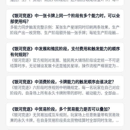
玩家清点自身所有手牌，若手牌总数大于十张，必须自主挑选多余
卡牌弃置至公共弃牌堆，直至手牌剩余恰好十张，该规则每轮循环
《银河竞逐》中一张卡牌上同一个阶段有多个能力时，可以全
执行，不
部使用吗？
多能力同步触发完整示例：某张生产星球同时印刷两条效果，生产
阶段产出一枚货物、生产阶段额外抽一张手牌；每轮生产阶段触发
时，两条效果同步执行，既生成货物标记又抽取手牌，玩家无法只
选择抽牌而放弃产货，两条收益全部自动生效。《银河竞逐》卡牌
《银河竞逐》中发展和殖民阶段，支付费用和触发能力的顺序
文本内，
有何规则？
《银河竞逐》官方规则对发展、殖民两大铺场阶段设定统一不可逆
结算时序，无论铺设发展卡还是殖民星球，操作流程严格锁定为先
支付对应数量手牌作为费用，卡牌正式放置场上永久区后，再完整
执行卡牌印刷的所有即时进场能力，任何情况下都不允许调换顺
《银河竞逐》中消费阶段，卡牌能力的触发顺序由谁决定？
序，是线下
《银河竞逐》六阶段时序规则中明确规定，每一名玩家在自己对应
阶段内，自身场上所有永久卡牌附带的即时、被动能力，全部由本
人自主安排触发结算顺序，消费阶段也遵循这套统一标准，其余在
场对手只能旁观结算流程，不能指定、更改玩家的卡牌触发先后，
《银河竞逐》中贸易阶段，多个贸易能力是否可以叠加？
该规则简
《银河竞逐》无贸易加成互斥规则，玩家场上任意数量带有贸易效
果的永久卡牌，在自身贸易阶段卖出货物结算时全部同时生效，各
类「每卖出一枚货物+X信用点」「卖出货物额外抽一张牌」的加