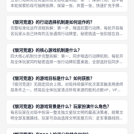
本轮探索阶段可抽两张牌，保留一张、弃置一张，快速扩充手牌储
备，是前期补引擎组件的核心行动；第二，发展行动，选中者本轮
发展阶段可支付手牌打出场上发展科技卡，高阶6费高分发展卡仅
《银河竞逐》的行动选择机制是如何运作的？
能通过本
完整标准化运作流程拆解：第一步，暗选扣置行动牌，每轮开局每
名玩家从自己持有的五张通用行动牌里，秘密挑选一张扣放在自身
桌前，五张行动分别对应探索、发展、殖民、生产、贸易消费五大
核心阶段，玩家挑选时不可向其余对手展示、沟通选牌思路，全程
《银河竞逐》的核心游戏机制是什么？
独立判断
四大核心机制分步完整拆解：第一，同步暗选行动牌机制，每轮开
局全体玩家同时秘密选择一张行动牌扣置桌面，全部选好后同步翻
开，只有选择对应行动的玩家能完整触发该阶段全部效果，未选玩
家仅能享受部分基础次级收益，该机制强制玩家预判对手行动倾
《银河竞逐》的游戏目标是什么？如何获胜？
向，制造多
《银河竞逐》无固定回合上限，对局持续循环轮次直至触发两类终
局条件之一，终局后全体玩家清点所有来源的胜利点数VP，VP总
数最高者直接判定本局获胜，不存在平局自动重赛规则，同分则并
列第一，所有胜利点数来源全部依托场上永久星球、发展卡、货
《银河竞逐》的游戏背景是什么？玩家扮演什么角色？
物、目标
每名玩家在对局中扮演一整支独立星际文明的最高决策者，统筹文
明全部发展路线，玩家可自由选择文明发展方向：走军事路线则大
量研发战舰、积累军事力，武力占领无防御灰色星球、征服敌对殖
民世界；走生产贸易路线则铺设生产星球、建造工厂，产出货物通