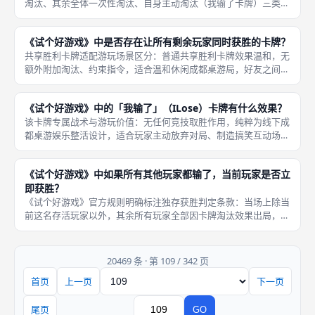
淘汰、其余全体一次性淘汰、自身主动淘汰（我输了卡牌）三类，
直接改变场上存活玩家数量，是拉扯对局节奏、快速清空对手的核
心手段；第二，即时胜利类效果，分为出牌人单独获胜、场上全员
《试个好游戏》中是否存在让所有剩余玩家同时获胜的卡牌？
存活玩家
共享胜利卡牌适配游玩场景区分：普通共享胜利卡牌效果温和，无
额外附加淘汰、约束指令，适合温和休闲成都桌游局，好友之间不
想互相淘汰对抗，打出后全员共享胜利，弱化博弈对抗感；星星类
共享胜利卡牌除全员共同获胜外，部分附带前置小游戏、全局临时
《试个好游戏》中的「我输了」（ILose）卡牌有什么效果？
约束效果
该卡牌专属战术与游玩价值：无任何竞技取胜作用，纯粹为线下成
都桌游娱乐整活设计，适合玩家主动放弃对局、制造搞笑互动场
面，多人聚会时打出这张卡牌主动出局会形成轻松搞笑的氛围，不
具备干扰对手、快速取胜的实战价值；卡组内该类自淘汰卡牌数量
《试个好游戏》中如果所有其他玩家都输了，当前玩家是否立
稀少，不会
即获胜？
《试个好游戏》官方规则明确标注独存获胜判定条款：当场上除当
前这名存活玩家以外，其余所有玩家全部因卡牌淘汰效果出局，不
存在任何其余存活对手时，对局无需等待该玩家完成自身回合、无
需打出任何即时胜利卡牌，本局瞬间直接终止，这名唯一剩余玩家
自动拿下
20469 条 · 第 109 / 342 页
首页
上一页
下一页
页码
尾页
GO
跳转