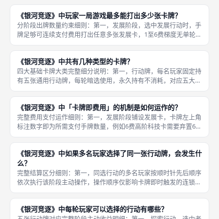
点；第二，唯一消耗用途，贸易阶段卖出货物获得信用点后，可即
《银河竞逐》中玩家一局游戏最多能打出多少张卡牌？
时消耗信用
分阶段出牌数量约束细则：第一，发展阶段，选中发展行动时，手
牌足够可连续支付费用打出任意多张发展卡，1至6费梯度无单轮铺
设数量限制，稀有世界、折扣发展卡降低单张消耗，大幅提升单轮
铺卡数量；第二，殖民阶段，基础无扩展规则单轮仅能殖民一颗星
《银河竞逐》中共有几种类型的卡牌？
球，搭
四大基础卡牌大类完整细分说明：第一，行动牌，每名玩家固定持
有五张通用行动牌，每轮暗选使用，永久持有不消耗，对应五大核
心阶段，不属于构筑铺场卡牌；第二，起始世界卡，对局开局每名
玩家分发一张专属起始母星，永久放置场上，自带固定初始军事
《银河竞逐》中「卡牌即费用」的机制是如何运作的？
力、被动抽
完整费用支付运作细则：第一，发展阶段铺设发展卡，卡牌左上角
标注数字即为所需支付手牌数量，例如6费高阶科技卡需要弃置6张
手牌才能铺到场上永久生效；第二，殖民阶段殖民星球，星球左上
角数字为基础手牌费用，稀有世界、特定发展卡会提供固定-1费用
《银河竞逐》中如果多名玩家选择了同一张行动牌，会发生什
折扣
么？
完整结算区分细则：第一，同选行动的多名玩家按顺时针先后顺序
依次执行该阶段主动操作，操作顺序仅影响卡牌即时触发的连锁效
果，不会改变每名玩家可执行的操作总量；例如两名玩家同时选发
展行动，先由上家铺发展卡、触发卡牌即时能力，再轮到下家铺
《银河竞逐》中每轮玩家可以选择的行动有哪些？
卡，两人都
五张行动牌对应完整阶段主动收益明细：第一，探索行动，选中者