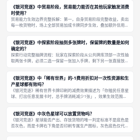
成全部线性累加，不存在同类效果只取最高值、互相抵消的限制，
《银河竞逐》中贸易阶段，贸易能力能否在其他玩家触发消费
是生产贸
时使用？
贸易能力生效边界完整拆解：第一，自身贸易阶段完整收益，卖出
每一枚货物时，场上全部贸易加成卡牌同步生效，叠加额外信用
点、额外抽牌奖励；第二，他人贸易阶段完全失效，对手卖出货
物、兑换信用点、抽牌的整套流程，不会触发我方场上任意贸易能
《银河竞逐》中探索阶段抽到多张牌时，保留牌的数量是如何
力，我方无法
确定的？
探索行动完整抽牌流程：玩家在探索阶段从公共牌库顶部一次性抽
取两张卡牌，必须二选一保留一张加入手牌，剩下另一张直接放入
公共弃牌堆，不允许两张全留、两张全弃；该规则无任何变体豁
免，无论场上是否存在抽牌、减费卡牌，选中探索行动就严格执行
《银河竞逐》中「稀有世界」的-1费用折扣对一次性资源和生
两抽一弃；
产星球都有效吗？
《银河竞逐》稀有世界卡牌印刷的减费效果描述为「你殖民任意星
球、打出任意发展卡时，总手牌消耗减少1张」，效果生效范围严
格限定于发展、殖民两大阶段的永久卡铺设支付，所有卡牌主动触
发的一次性即时能力、特殊消耗操作，均不享受这层-1折扣，该判
《银河竞逐》中灰色星球可以放置货物吗？
定标准
《银河竞逐》星球能否产出、存放货物的唯一判定标准不是底色是
否灰色，而是卡牌右下角是否印刷专属生产图标，灰色底色仅代表
无防御门槛，不直接等同于具备生产功能，两类灰色星球功能边界
清晰，新手游玩这款成都桌游极易混淆二者规则。配套货物存放硬