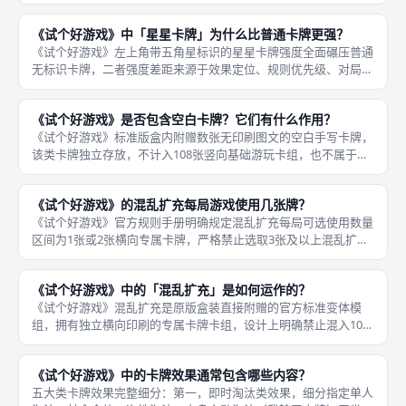
胜利、决斗小游戏机制都建立在多名玩家互相对抗、互动的基础
上，缺少对手时无法触发核心卡牌效果，因此不能完整开展单人正
《试个好游戏》中「星星卡牌」为什么比普通卡牌更强？
式对局，
《试个好游戏》左上角带五角星标识的星星卡牌强度全面碾压普通
无标识卡牌，二者强度差距来源于效果定位、规则优先级、对局终
结能力三层核心设计差异，也是设计师刻意打造「游戏未经测试」
混乱感的核心设计手段，让单局对局随时出现无预判的极速翻盘，
《试个好游戏》是否包含空白卡牌？它们有什么作用？
适配线下
《试个好游戏》标准版盒内附赠数张无印刷图文的空白手写卡牌，
该类卡牌独立存放，不计入108张竖向基础游玩卡组，也不属于横
向混乱扩充卡组，是厂商留给玩家自定义创作的拓展配件，专门用
于线下成都桌游私人聚会定制专属趣味规则，大幅提升游戏自定义
《试个好游戏》的混乱扩充每局游戏使用几张牌？
复玩空
《试个好游戏》官方规则手册明确规定混乱扩充每局可选使用数量
区间为1张或2张横向专属卡牌，严格禁止选取3张及以上混乱扩充
卡牌平铺桌面，过多叠加多层全局约束会大幅提升玩家违规淘汰概
率，拉长单局时长，破坏基础对局节奏，是线下标准成都桌游开桌
《试个好游戏》中的「混乱扩充」是如何运作的？
必须遵
《试个好游戏》混乱扩充是原版盒装直接附赠的官方标准变体模
组，拥有独立横向印刷的专属卡牌卡组，设计上明确禁止混入108
张竖向基础游玩牌库洗牌，拥有独立完整运作逻辑，核心作用是为
本局叠加永久生效的全局特殊约束规则，进一步放大本作「未经测
《试个好游戏》中的卡牌效果通常包含哪些内容？
试、混乱
五大类卡牌效果完整细分：第一，即时淘汰类效果，细分指定单人