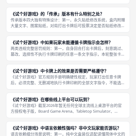
础、混乱扩充、传承变体全部模式，无误食纸质小卡牌的安全隐
患；第二，8至11岁学龄儿童，仅建议关闭星星强力卡牌、简化全
《试个好游戏》的「传承」版本有什么特别之处？
局约束
传承版本四大独有特殊设计：第一，永久贴纸修改系统，盒内附赠
大量文字、图案贴纸，对局打出卡牌后可投票决定是否贴纸修改效
果，修改不可逆，贴纸覆盖后原版文字永久失效，每多开一局卡组
规则都会发生变化，复玩变数持续叠加；第二，专属独立卡牌池，
《试个好游戏》中如果玩家未能遵循卡牌指示会怎样？
卡组内卡
两类违规完整惩罚规则：第一，自身回合打出卡牌后，刻意跳过、
篡改、选择性不执行卡牌印刷的任意一条文字指示，本轮整张卡牌
直接判定作废，放入桌面弃牌堆，卡牌上所有淘汰、胜利、小游
戏、约束效果全部不会生效，本轮等于白白消耗一张手牌，回合正
《试个好游戏》中卡牌上的效果是否需要严格遵守？
常移交至下
《试个好游戏》官方规则手册明确硬性规定，玩家打出任意卡牌
后，必须完整、无删减地执行卡牌印刷的全部文字指令，不能选择
性跳过其中某一条约束、淘汰、胜负、小游戏规则，不能自行修改
卡牌指令内容，标准严谨对局全程严格执行该条款，是统一线下成
《试个好游戏》在哪些线上平台可以玩到？
都桌游判定
《试个好游戏》截至2026年暂无任何全球主流线上桌游平台的官
方授权电子版，Board Game Arena、Tabletop Simulator、
Steam桌游模拟器、国内网页桌游平台均未上架本作合规线上版
本，核心限制来源于本作高度文字依赖
《试个好游戏》中语言依赖性强吗？非中文玩家能否游玩？
语言依赖细分场景说明：第一，纯中文盒装仅适配读懂简体中文的