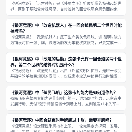
《银河竞逐》「远古种族」是《外星文明》扩展新增的特殊起始世
界，区别于基础盒常规母星，自带独特的回合收尾弃牌负面约束，
该弃牌步骤拥有固定时序，既不属于各阶段内的即时消耗，也不是
手牌上限十张的强制弃牌，两步弃牌操作分开执行，大量新手体验
《银河竞逐》中「改造机器人」在一回合殖民第二个世界时能
这款成都
抽牌吗？
《银河竞逐》「改造机器人」属于生产类灰色星球，进场即时能力
为铺设时抽一张手牌，该进场触发无单轮次数限制，只要完成一颗
星球完整殖民铺设流程，就会独立结算一次抽牌收益，搭配《外星
文明》扩展「改进的后勤」实现单轮双殖民时，两颗改造机器人、
《银河竞逐》中「改进的后勤」这张卡允许一回合殖民两个世
或是一颗
界，第二个世界的结算时机是什么？
《银河竞逐》「改进的后勤」出自《外星文明》扩展，是唯一改变
基础单轮单殖民规则的发展卡，仅玩家本轮选中殖民行动时触发双
殖民权限，两颗星球全部结算操作集中在本轮殖民阶段，不存在分
轮、跨阶段结算的设定，两颗星球结算顺序由卡牌持有者自主决
《银河竞逐》中「殖民飞船」这张卡的能力是如何运作的？
定，是速铺
殖民飞船完整两套能力运作细则：第一，进场即时能力，玩家选中
发展行动、支付3张手牌铺设该卡到场上时，立刻触发+1永久军事
力加成，场上总军事力同步上涨，永久留存不会消失，帮助玩家提
前解锁中低防御彩色星球殖民门槛；第二，永久被动减费能力，本
《银河竞逐》中回合结束时手牌超过十张，需要弃牌吗？
局后续
《银河竞逐》设定硬性手牌持有上限，一轮完整走完探索、发展、
殖民、生产、贸易、消费六阶段后，进入回合收尾检查环节，每名