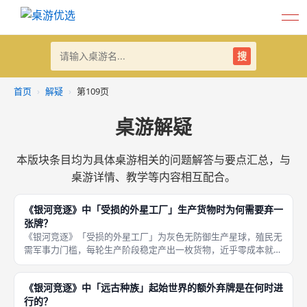
搜
首页
›
解疑
›
第109页
桌游解疑
本版块条目均为具体桌游相关的问题解答与要点汇总，与
桌游详情、教学等内容相互配合。
《银河竞逐》中「受损的外星工厂」生产货物时为何需要弃一
张牌？
《银河竞逐》「受损的外星工厂」为灰色无防御生产星球，殖民无
需军事力门槛，每轮生产阶段稳定产出一枚货物，近乎零成本就能
搭建持续贸易经济引擎，为平衡该组件的强度，设计师为其附加强
制弃一张手牌的生产代价，每一次触发产货效果都必须支付手牌消
《银河竞逐》中「远古种族」起始世界的额外弃牌是在何时进
耗，以此
行的？