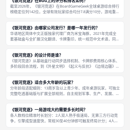
《银河竞逐》在BGG上的评分和排名如何？
过星际贸
截至2026年，《银河竞逐》在BoardGameGeek全球桌游综合排行
榜稳定位列142位，全球有效玩家综合均分7.8满分10分，游戏重度
复杂度2.7/5，归类为中重度德式引擎构筑卡牌桌游；在太空主
题、纯卡牌无版图两类细分榜单中长期稳定在前
《银河竞逐》由哪家公司发行？是哪一年发行的？
华语地区简体中文正版独家代理厂商为米宝海豚，2021年完成全
套基础盒与全扩展汉化翻译、卡牌重印，统一规范中文术语，同步
复刻原版卡牌尺寸、美术、机制，海外原版与中文代理版卡牌可完
全互通混用，规则判定标准无任何分歧。《银河竞逐》英文原版海
《银河竞逐》的设计师是谁？
外独家
《银河竞逐》从基础盒行动同步选择机制、卡牌即费用核心体系、
多阶段回合流程，到《外星文明》《起义与反抗》《边境边疆》等
全部官方扩展，均由Tom Lehmann（汤姆·莱曼）单人独立完成设
计，BGG桌游数据库、发行商Rio Grande Gam
《银河竞逐》适合多大年龄的玩家？
分年龄段适配细则：13周岁及以上青少年、成年桌游玩家，可独立
完整吃透基础版与扩展全部规则，自主规划军事、生产、发展、目
标四类构筑战术，无需成人全程陪同讲解卡牌时序；10至12岁学
龄儿童，仅能在资深桌游讲师全程陪同下简化游玩，关闭扩展、移
《银河竞逐》一局游戏大约需要多长时间？
除复
各人数档位精准时长划分：2人双人熟手极速局，无第三方行动竞
争，引擎成型速度快，常规30至40分钟即可触发终局计分；4人标
准基础无扩展对局，熟手稳定45至75分钟，场上四种主流战术互