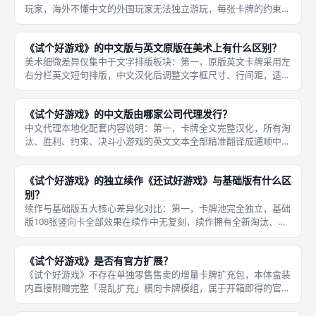
玩家，海外不懂中文的外国玩家无法独立游玩，每张卡牌的约束、
胜负判定没有图形辅助翻译；第二，英文原版同理，不认识英文单
词的玩家无法识别卡牌效果，两种版本都无双语图文图标辅助；第
《试个好游戏》的中文版与英文原版在美术上有什么区别？
三，双人
美术细微差异仅集中于文字排版板块：第一，原版英文卡牌采用左
右分栏英文短句排版，中文汉化后调整文字框尺寸、行间距，适配
方块汉字阅读，插画区域大小、位置完全不变，不会压缩、裁切卡
通图案；第二，盒面外包装美术原图完整复用原版，仅替换盒面底
《试个好游戏》的中文版由哪家公司代理发行？
部英文品
中文代理本地化配套内容说明：第一，卡牌全文完整汉化，所有淘
汰、胜利、约束、决斗小游戏的英文文本全部精准翻译成通顺中
文，兼顾桌游玩家口语习惯，无生硬机翻语句，星星卡牌、混乱扩
充横向卡牌文字同步完整汉化；第二，双语规则说明书，手册同时
《试个好游戏》的独立续作《还试好游戏》与基础版有什么区
印刷简体中
别？
续作与基础版五大核心差异化对比：第一，卡牌池完全独立，基础
版108张竖向卡全部效果在续作中无复刻，续作拥有全新淘汰、胜
利、全局约束、互动小游戏文案，避免长期游玩原版产生套路固
化；第二，强力星星卡牌平衡优化，原版星星卡大量一键全员清
《试个好游戏》是否有官方扩展？
场、瞬时必
《试个好游戏》不存在单独零售售卖的增量卡牌扩充包，本体盒装
内直接附赠完整「混乱扩充」横向卡牌模组，属于开箱即得的官方
内置变体，无需额外付费购入；厂商同期推出两款同系列官方衍生
产品，分别为传承永久修改变体、全新独立续作，二者不属于原版