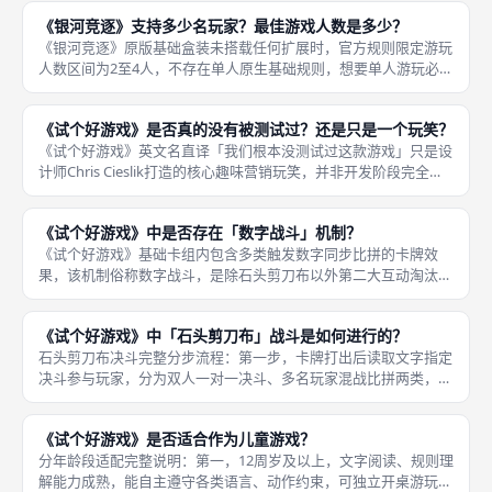
相制衡，轮次数量稳定在8至10轮，是线下桌游社群最常开启的时
《银河竞逐》支持多少名玩家？最佳游戏人数是多少？
《银河竞逐》原版基础盒装未搭载任何扩展时，官方规则限定游玩
人数区间为2至4人，不存在单人原生基础规则，想要单人游玩必须
搭配专属单人变体规则或是独立单人扩展；当玩家购入《银河竞
逐：外星文明》扩展组件后，可解锁5至6人多人对局，整套卡牌、
《试个好游戏》是否真的没有被测试过？还是只是一个玩笑？
计分筹
《试个好游戏》英文名直译「我们根本没测试过这款游戏」只是设
计师Chris Cieslik打造的核心趣味营销玩笑，并非开发阶段完全跳
过线下试玩、平衡测试流程，设计师在创作阶段邀约大量桌游爱好
者开展数十场线下实测，收集对局反馈调整卡牌文本、互动
《试个好游戏》中是否存在「数字战斗」机制？
《试个好游戏》基础卡组内包含多类触发数字同步比拼的卡牌效
果，该机制俗称数字战斗，是除石头剪刀布以外第二大互动淘汰小
游戏，多名玩家同步报数字完成判定，落败者直接淘汰出局，大幅
提升多人成都桌游对局实时互动的欢乐拉扯效果，规则判定逻辑固
《试个好游戏》中「石头剪刀布」战斗是如何进行的？
定统一，无
石头剪刀布决斗完整分步流程：第一步，卡牌打出后读取文字指定
决斗参与玩家，分为双人一对一决斗、多名玩家混战比拼两类，严
格按照卡牌文字锁定参与人员，无关旁观玩家不能加入比拼；第二
步，全体参与玩家同步握拳置于胸前，数到三同时亮出石头、剪
《试个好游戏》是否适合作为儿童游戏？
刀、布手势
分年龄段适配完整说明：第一，12周岁及以上，文字阅读、规则理
解能力成熟，能自主遵守各类语言、动作约束，可独立开桌游玩基