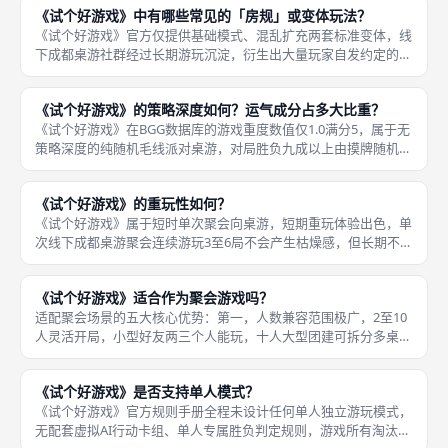
《试个好游戏》中有哪些常见的「房规」或变体玩法？
本体扩充
《试个好游戏》官方仅提供基础模式、混乱扩充两套标准变体，线
下成都桌游社群经过长期游玩沉淀，衍生出大量玩家自发约定的民
间房规，适配不同人群游玩需求，全部仅适用于休闲欢乐局，官方
标准对局不认可这类自定义变体规则，仅好友私下聚会可全员协商
《试个好游戏》的策略深度如何？运气成分占多大比重？
启用。六
《试个好游戏》在BGG数据库的游戏重度数值仅1.0满分5，属于无
策略深度的纯随机毛线派对桌游，对局胜负九成以上由摸牌随机运
气决定，人为可操作的策略选择空间相当狭小，不存在长线运营、
资源规划、对手预判博弈等常规桌游策略维度，核心游玩乐趣仅来
《试个好游戏》的重玩性如何？
自
《试个好游戏》属于短时单次聚会向桌游，短期重玩体验出色，单
次线下成都桌游聚会连续游玩3至6局不会产生枯燥感，但长期不间
断重复游玩十局以上容易出现机制套路固化，复玩上限高度依赖是
否开启混乱扩充、自定义空白卡牌、更换游玩人数三大变量。重玩
《试个好游戏》适合作为聚会游戏吗？
性分层
适配聚会场景的五大核心优势：第一，人数兼容范围极广，2至10
人灵活开局，小型好友两三个人能玩，十人大型团建可拆分多桌6
至8人最优配置，不会出现人数过少单调、人数过多等待冗长的问
题；第二，单局耗时极短，标准配置3至5分钟一局，一局结束可立
《试个好游戏》是否支持单人模式？
刻重
《试个好游戏》官方规则手册全程未设计任何单人独立游玩模式，
无配套虚拟AI行动卡组、单人专属胜负判定规则，游戏所有淘汰、