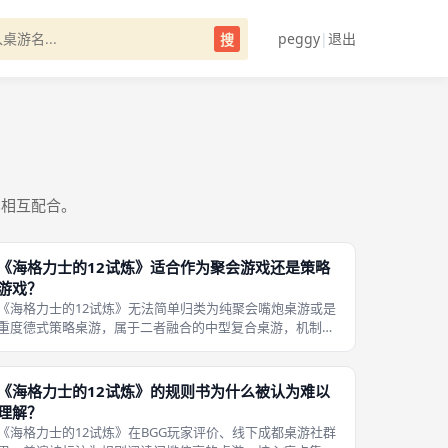
peggy
|
退出
搜
容相互配合。
《海格力士的12试炼》适合作为聚会游戏还是策略
游戏？
《海格力士的12试炼》无法简单归类为纯聚会嘴炮桌游或是
重度德式策略桌游，属于二者融合的中型复合桌游，机制同
时包含身份欺骗嘴炮社交、三色旅程卡数值调度长线规划两
大核心板块，游玩体感随组队人数、玩家熟悉度灵活切换，
是成都桌游聚会中兼顾欢乐闲聊与
《海格力士的12试炼》的规则书为什么被认为难以
理解？
《海格力士的12试炼》在BGG玩家评价、线下成都桌游社群