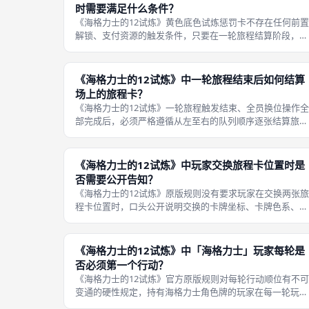
时需要满足什么条件？
《海格力士的12试炼》黄色底色试炼惩罚卡不存在任何前置
解锁、支付资源的触发条件，只要在一轮旅程结算阶段，按
从左至右顺序轮到该卡牌，立刻完整执行全套负面效果，不
需要玩家消耗勇气指示物、满足特定试炼进度，也不受场上
角色身份限制，是背叛阵营无门槛
《海格力士的12试炼》中一轮旅程结束后如何结算
场上的旅程卡？
《海格力士的12试炼》一轮旅程触发结束、全员换位操作全
部完成后，必须严格遵循从左至右的队列顺序逐张结算旅程
卡，三种底色卡牌拥有完全独立的结算数值规则，结算完成
后卡牌会按照蓝、绿、黄三色分流放置在公共旅程牌堆不同
区域，区分回收位置也是调整下一
《海格力士的12试炼》中玩家交换旅程卡位置时是
否需要公开告知？
《海格力士的12试炼》原版规则没有要求玩家在交换两张旅
程卡位置时，口头公开说明交换的卡牌坐标、卡牌色系、结
算数值，玩家仅需完成挪动卡牌的物理动作，其余玩家只能
依靠肉眼观察队列卡牌前后变化，偷看阶段获取的卡牌内部
信息属于个人隐藏情报，没有强制
《海格力士的12试炼》中「海格力士」玩家每轮是
否必须第一个行动？
《海格力士的12试炼》官方原版规则对每轮行动顺位有不可
变通的硬性规定，持有海格力士角色牌的玩家在每一轮玩家
行动阶段，强制作为全场第一个执行个人回合操作的人，不