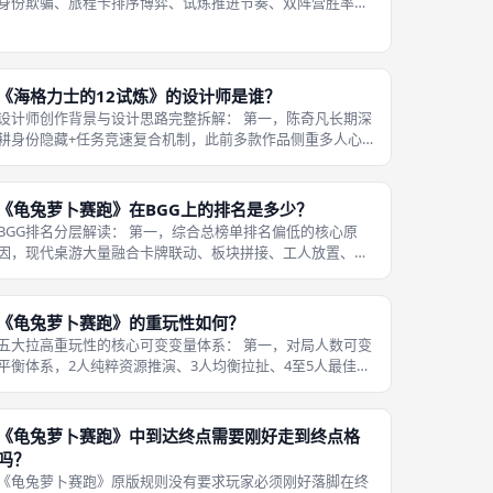
身份欺骗、旅程卡排序博弈、试炼推进节奏、双阵营胜率平
衡四大维度评测，5人与6人是线下成都桌游社群公认的最佳
游玩人数，该人数区间既不会出现四人局背叛者强度不足、
翻盘难度过高的问题，也不会
《海格力士的12试炼》的设计师是谁？
设计师创作背景与设计思路完整拆解： 第一，陈奇凡长期深
耕身份隐藏+任务竞速复合机制，此前多款作品侧重多人心
理博弈，本作将希腊十二试炼神话框架与忠诚/背叛二元阵
营绑定，打破传统狼人、抵抗组织单一投票机制，独创旅程
卡排序、勇气指示物背叛体系，把
《龟兔萝卜赛跑》在BGG上的排名是多少？
BGG排名分层解读： 第一，综合总榜单排名偏低的核心原
因，现代桌游大量融合卡牌联动、板块拼接、工人放置、随
机事件复合机制，本作诞生于1973年，机制仅围绕胡萝卜资
源算术与赛道格子交互，玩法拓展维度单一，对比现代复合
重策缺乏多层联动，综合评分
《龟兔萝卜赛跑》的重玩性如何？
五大拉高重玩性的核心可变变量体系： 第一，对局人数可变
平衡体系，2人纯粹资源推演、3人均衡拉扯、4至5人最佳格
子争夺、6人满配高强度封锁，不同人数下资源产出、格子
抢占、对抗强度完全不同，一套基础盒适配多种游玩体感，
单套桌游覆盖单人推演到多人
《龟兔萝卜赛跑》中到达终点需要刚好走到终点格
吗？
《龟兔萝卜赛跑》原版规则没有要求玩家必须刚好落脚在终