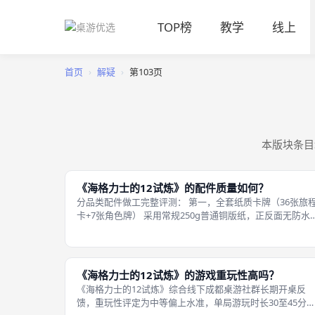
TOP榜
教学
线上
首页
›
解疑
›
第103页
本版块条目
《海格力士的12试炼》的配件质量如何？
分品类配件做工完整评测： 第一，全套纸质卡牌（36张旅
卡+7张角色牌） 采用常规250g普通铜版纸，正反面无防水
覆膜，长期频繁揉搓、洗牌会出现边角折损、图案油墨磨损
发白，多人局频繁偷看、换位操作会加速损耗；印刷配色区
分清晰，蓝、绿、黄三色
《海格力士的12试炼》的游戏重玩性高吗？
《海格力士的12试炼》综合线下成都桌游社群长期开桌反
馈，重玩性评定为中等偏上水准，单局游玩时长30至45分