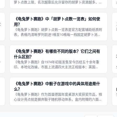
萝卜点数上限，名次越靠后允许留存的胡萝卜资源越多，第
一名上限10点管控最严苛，第二名放宽至20点、第三名30
点，第四名40点、第五名50点，梯度数值为官方固定常量，
双人、多人标准模式统一执
《龟兔萝卜赛跑》中「胡萝卜点数一览表」如何使
代
用？
《龟兔萝卜赛跑》胡萝卜点数一览表是官方配套辅助纸质附
表，表格内清晰罗列前进1格至10格每一档固定胡萝卜消耗
总点数，完全省去玩家现场心算累加的步骤，大幅减少线下
成都桌游对局算术计算失误，新手、亲子家庭游玩时必备辅
助工具，开局每名玩家均可单独领
《龟兔萝卜赛跑》有哪些不同的版本？它们之间有
什么区别？
9
《龟兔萝卜赛跑》自1974年初版发售至今历经五十余年重
印、本地化改编，市面上流通四大主流正规版本：英国
Intellect Games英文初版、德国Ravensburger德语本地化
版《龟兔萝卜赛跑》、欧美现代通用重印标准版、国内游人
码头简体
《龟兔萝卜赛跑》中骰子在游戏中的具体用途是什
么？
《龟兔萝卜赛跑》作为首届德国年度桌游大奖获奖作品，核
心设计亮点就是摒弃骰子随机移动体系，盒内附赠的六面骰
子全程仅有开局一次性使用场景，对局进行中的所有位移、
资源结算、惩罚奖励全部依靠固定规则、胡萝卜资源管控，
不存在任何掷骰判定环节，纯策略博