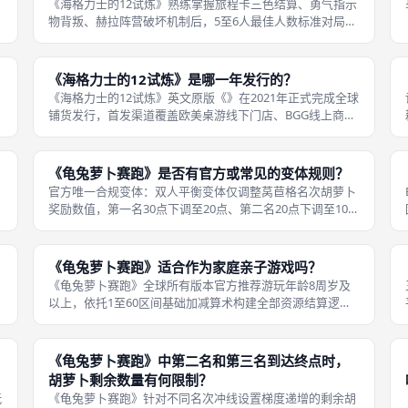
《海格力士的12试炼》熟练掌握旅程卡三色结算、勇气指示
物背叛、赫拉阵营破坏机制后，5至6人最佳人数标准对局稳
定耗时30至45分钟，属于中等短时身份策略类成都桌游，不
会占用整块休闲时段，适配周末线下桌游聚会、晚间碎片化
休闲场景；对局时长浮动由
《海格力士的12试炼》是哪一年发行的？
名
《海格力士的12试炼》英文原版《》在2021年正式完成全球
铺货发行，首发渠道覆盖欧美桌游线下门店、BGG线上商
城、海外众筹衍生零售渠道，由华人设计师陈奇凡打造，
2022至2023年陆续推出德语、法语、西班牙语本地化盒装，
国内无官方代理完整简
《龟兔萝卜赛跑》是否有官方或常见的变体规则？
官方唯一合规变体：双人平衡变体仅调整莴苣格名次胡萝卜
奖励数值，第一名30点下调至20点、第二名20点下调至10
点，其余格子、移动、冲线全套规则完全不变，缩小双人对
局名次资源差距，避免单一玩家囤积海量胡萝卜无脑冲线，
官方规则书完整收录该变体，
《龟兔萝卜赛跑》适合作为家庭亲子游戏吗？
《龟兔萝卜赛跑》全球所有版本官方推荐游玩年龄8周岁及
以上，依托1至60区间基础加减算术构建全部资源结算逻
辑，无乘除等高难度运算，题材取自温和伊索龟兔寓言，不
存在对抗互坑、暴力负面内容，兼具益智教学与休闲博弈双
重属性，是线下成都桌游圈内公认口
《龟兔萝卜赛跑》中第二名和第三名到达终点时，
胡萝卜剩余数量有何限制？
玩
《龟兔萝卜赛跑》针对不同名次冲线设置梯度递增的剩余胡