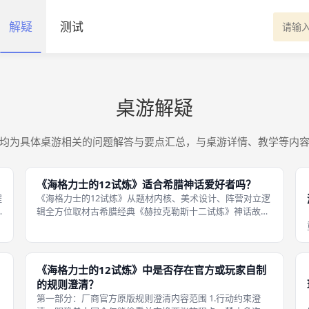
解疑
测试
桌游解疑
均为具体桌游相关的问题解答与要点汇总，与桌游详情、教学等内
《海格力士的12试炼》适合希腊神话爱好者吗？
程
《海格力士的12试炼》从题材内核、美术设计、阵营对立逻
辑全方位取材古希腊经典《赫拉克勒斯十二试炼》神话故
事，不存在魔改脱离原作的剧情设定，所有机制都能对应神
话剧情进行解读，是市面上少见的完整贴合十二试炼主线的
神话主题成都桌游，熟悉奥林匹斯诸
《海格力士的12试炼》中是否存在官方或玩家自制
的规则澄清？
第一部分：厂商官方原版规则澄清内容范围 1.行动约束澄