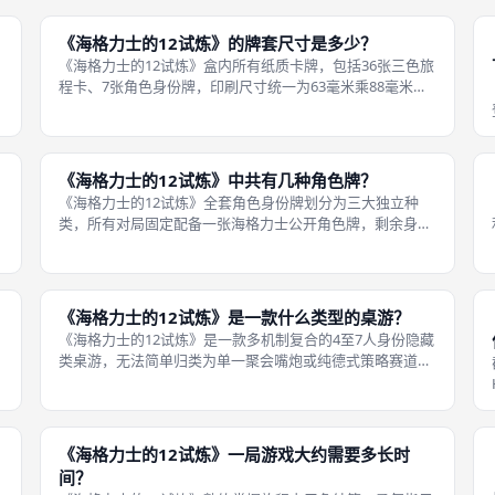
动都以持有海格力士公开角色的玩家作为首位行动者，其余
在场玩家按照桌面顺时针排列依次
《海格力士的12试炼》的牌套尺寸是多少？
《海格力士的12试炼》盒内所有纸质卡牌，包括36张三色旅
程卡、7张角色身份牌，印刷尺寸统一为63毫米乘88毫米标
准美式中号，不存在窄卡、宽卡、圆角异形特殊版型，线下
成都桌游爱好者选购市面常规63×88mm透明哑光牌套即可
完整贴合，加装牌套后
《海格力士的12试炼》中共有几种角色牌？
《海格力士的12试炼》全套角色身份牌划分为三大独立种
类，所有对局固定配备一张海格力士公开角色牌，剩余身份
牌按游玩人数配比忠诚、赫拉背叛两类隐藏卡牌，赫拉专属
身份牌不会全部加入基础牌池，仅当对局人数达到对应阈值
时才会补充，三类角色牌功能、胜负
《海格力士的12试炼》是一款什么类型的桌游？
《海格力士的12试炼》是一款多机制复合的4至7人身份隐藏
类桌游，无法简单归类为单一聚会嘴炮或纯德式策略赛道，
设计师将四大独立核心机制深度融合，兼顾社交推理与数值
规划，在BGG机制标签内标注为「卡牌操作、身份隐藏、任
务完成、资源管理、可变玩家
《海格力士的12试炼》一局游戏大约需要多长时
间？