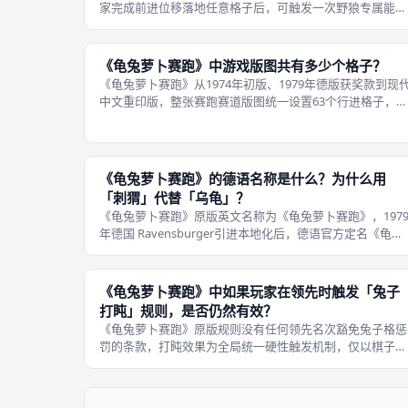
家完成前进位移落地任意格子后，可触发一次野狼专属能
力，选择自身正前方紧邻格子上的敌方棋子，强制向后移动
一格；被驱赶的棋子后退一格后，立刻结算新落地格子效
果，若被驱赶到兔子格、空白格、胡萝
《龟兔萝卜赛跑》中游戏版图共有多少个格子？
《龟兔萝卜赛跑》从1974年初版、1979年德版获奖款到现
中文重印版，整张赛跑赛道版图统一设置63个行进格子，该
数值由设计师David Parlett完成数值平衡测算，不会随支持
2至6人游玩规模修改格子总量，赛道内均匀分布兔子格、莴
苣格、
《龟兔萝卜赛跑》的德语名称是什么？为什么用
「刺猬」代替「乌龟」？
《龟兔萝卜赛跑》原版英文名称为《龟兔萝卜赛跑》，197
年德国 Ravensburger引进本地化后，德语官方定名《龟兔
萝卜赛跑》，直译就是野兔与刺猬；德国制作团队将原版乌
龟主题完整替换为刺猬，根源在于本土民间童话文化差异，
兼顾德国玩家阅读
《龟兔萝卜赛跑》中如果玩家在领先时触发「兔子
打盹」规则，是否仍然有效？
《龟兔萝卜赛跑》原版规则没有任何领先名次豁免兔子格惩
罚的条款，打盹效果为全局统一硬性触发机制，仅以棋子落
地地块作为判定标准，和当前赛道排名、手牌胡萝卜数量、
莴苣卡剩余数量完全无关，即便玩家大幅领跑全场、距离终
点仅有数步，只要移动落在兔子格，