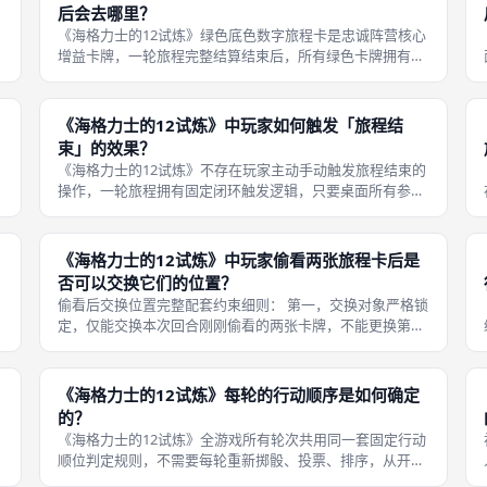
后会去哪里？
《海格力士的12试炼》绿色底色数字旅程卡是忠诚阵营核心
增益卡牌，一轮旅程完整结算结束后，所有绿色卡牌拥有专
属回收规则，统一堆叠放置在整套公共旅程牌堆的最底层，
区别于中部夹层的蓝色卡、牌堆顶部的黄色卡，通过压低绿
色卡抽取概率制衡无脑速推路线，
《海格力士的12试炼》中玩家如何触发「旅程结
束」的效果？
《海格力士的12试炼》不存在玩家主动手动触发旅程结束的
操作，一轮旅程拥有固定闭环触发逻辑，只要桌面所有参与
对局的玩家按顺时针顺序全部完成偷看、调换两张旅程卡的
个人回合操作，本轮旅程操作阶段直接终止，自动触发「旅
程结束」结算环节，这套触发机制
《海格力士的12试炼》中玩家偷看两张旅程卡后是
否可以交换它们的位置？
偷看后交换位置完整配套约束细则： 第一，交换对象严格锁
定，仅能交换本次回合刚刚偷看的两张卡牌，不能更换第三
张卡牌参与换位，即便偷看之后发现其他位置负面卡牌更需
要调整，也没有权限改动其余卡牌顺序，单回合仅支持一组
两张卡牌互换，控制单人篡改队列
《海格力士的12试炼》每轮的行动顺序是如何确定
的？
《海格力士的12试炼》全游戏所有轮次共用同一套固定行动
顺位判定规则，不需要每轮重新掷骰、投票、排序，从开局
到对局结束全程不会更改行动基准起点，每一轮全部玩家行