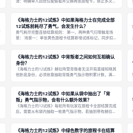
清：明确单人回合仅能偷看并交换两张旅程卡，禁止多次换
位、偷看三张及以上卡牌，不允许跳过换位操作； 2.赫拉角
色澄清：书面确认4人局无赫拉主神卡牌，赫拉主神必须集
齐3枚背叛勇气才能解锁全部
《海格力士的12试炼》中如果海格力士在完成全部
12试炼前耗尽了勇气，会发生什么？
下
勇气耗尽完整连锁结算规则： 第一，两种勇气归零触发场
景： 场景一：单张黄色旅程卡结算新增试炼标记，同步扣除
1点全局勇气，扣除完成后勇气数值直接归零，立刻中断本
轮剩余卡牌结算，无需继续处理队列内蓝色、绿色卡牌，当
场判定赫拉阵营胜利。《海格力士
《海格力士的12试炼》中背叛者之间如何互相确认
身份？
《海格力士的12试炼》赫拉阵营背叛者无法开局直接知晓其
他卧底身份，必须依靠抽取背叛勇气指示物积累计数，满足
阈值后才能私下互相确认，整套确认流程拥有严格的保密约
束，不允许当众展示token、口头宣告背叛身份，只能利用
玩家回合之间的空闲间隙单独
《海格力士的12试炼》中如果从袋中抽出了「背
叛」勇气指示物，会有什么额外效果？
《海格力士的12试炼》每轮所有玩家在旅程卡全部结算完成
后，需要从布袋内抽取一枚勇气指示物，若抽到带有赫拉荆
棘图案的背叛勇气token，会解锁专属阵营联动机制，该效
果全程隐秘执行，不需要向全场公示自身持有背叛token，
仅能私下与其他背叛玩家
《海格力士的12试炼》中绿色数字的旅程卡在结算