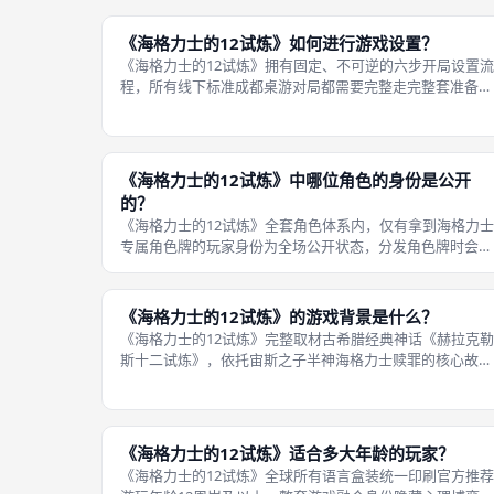
存在随机调换顺位、后手行动的标准规则，无论是基础原版
对局，还是苦难神谕官方变体规则
《海格力士的12试炼》如何进行游戏设置？
《海格力士的12试炼》拥有固定、不可逆的六步开局设置流
程，所有线下标准成都桌游对局都需要完整走完整套准备步
骤，步骤顺序不可随意调换，一旦流程错乱会造成阵营配
比、勇气指示物数量失衡，直接影响对局平衡，专业桌游讲
师开桌会严格遵循流程依次操作，完
《海格力士的12试炼》中哪位角色的身份是公开
的？
《海格力士的12试炼》全套角色体系内，仅有拿到海格力士
专属角色牌的玩家身份为全场公开状态，分发角色牌时会直
接将这张卡牌摊开摆在对应玩家面前，其余所有玩家的身份
卡牌全部扣置隐藏，仅允许持有者私下查看，不能主动公
示、展示给其他玩家，公开的海格力
《海格力士的12试炼》的游戏背景是什么？
《海格力士的12试炼》完整取材古希腊经典神话《赫拉克勒
斯十二试炼》，依托宙斯之子半神海格力士赎罪的核心故事
搭建对局背景，天后赫拉因嫉妒宙斯私生子海格力士，持续
降下诅咒制造灾祸，玩家被划分为两大对立阵营：忠诚者全
力协助海格力士完成十二项试炼洗
《海格力士的12试炼》适合多大年龄的玩家？
《海格力士的12试炼》全球所有语言盒装统一印刷官方推荐