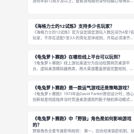
游玩年龄12周岁及以上，整套游戏融合身份隐藏心理博弈、
旅程卡三色数值结算、勇气指示物资源管理多重复合机制，
需要玩家具备基础逻辑推理、长线规划、话术判断能力，题
材取自完整希腊十二试炼神话，
《海格力士的12试炼》支持多少名玩家？
《海格力士的12试炼》官方设定固定游玩人数区间为4至7
玩家，不存在适配1至3人的简化变体规则，开局必须凑齐至
少四名玩家才能正常启动完整阵营博弈，最多容纳七名玩家
同时参与对局，不同人数下全局勇气指示物、赫拉登场触发
条件、角色牌配比会同步调整
《龟兔萝卜赛跑》在哪些线上平台可以玩到？
《龟兔萝卜赛跑》线上游玩渠道分为自动结算网页桌游平
台、虚拟桌游模拟器两类，两大渠道覆盖原版完整规则、双
人变体，部分平台玩家自制模组还支持兔子、乌龟等民间角
色变体，国内成都桌游爱好者可借助浏览器、电脑客户端访
问，实现在线远程组队推演资源规划、
《龟兔萝卜赛跑》是一款运气游戏还是策略游戏？
《龟兔萝卜赛跑》1973年由David Parlett原创设计时，核心
创新就是彻底抛弃当时竞速桌游通用的骰子随机移动模式，
全局不存在任何随机判定、随机抽卡、随机事件机制，所有
前进距离、资源收支、路线选择、格子抢占全部由玩家自主
规划，运气元素
《龟兔萝卜赛跑》中「野狼」角色是如何影响游戏
的？
野狼角色全套专属影响规则： 第一，回合结束驱赶机制，