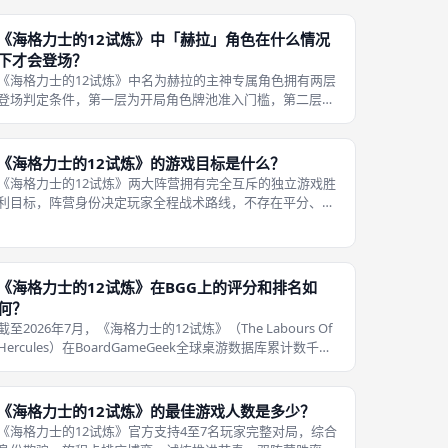
多，背叛玩家拥有更多调换卡牌干扰进度的操作空间，平衡
多人局背叛阵营强度。《海格
《海格力士的12试炼》中「赫拉」角色在什么情况
下才会登场？
《海格力士的12试炼》中名为赫拉的主神专属角色拥有两层
登场判定条件，第一层为开局角色牌池准入门槛，第二层为
对局内能力解锁触发阈值，两层条件全部区分，缺一不可；
4人下限对局完全不会出现赫拉主神角色，仅存在普通赫拉
卧底背叛者，5至7人对局才会将
《海格力士的12试炼》的游戏目标是什么？
《海格力士的12试炼》两大阵营拥有完全互斥的独立游戏胜
利目标，阵营身份决定玩家全程战术路线，不存在平分、共
同胜利的平局规则，对局结束只会判定单一阵营获胜，主线
围绕十二试炼进度、海格力士全局勇气总量两大核心数值拉
扯，是线下成都桌游区分度极强的
《海格力士的12试炼》在BGG上的评分和排名如
何？
截至2026年7月，《海格力士的12试炼》（The Labours Of
Hercules）在BoardGameGeek全球桌游数据库累计数千条
有效玩家评分样本，综合加权平均分数6.5分（满分十分），
评分集中分布在5至7分区间，极端高分、极
《海格力士的12试炼》的最佳游戏人数是多少？
《海格力士的12试炼》官方支持4至7名玩家完整对局，综合