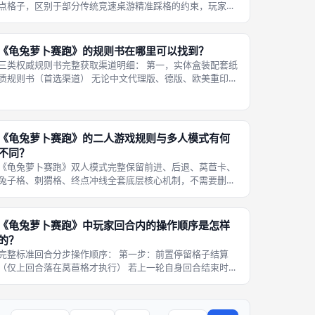
点格子，区别于部分传统竞速桌游精准踩格的约束，玩家只
要选定的前进格数足以让棋子越过63格赛道末尾、进入终点
空白区域，且足额支付对应移动胡萝卜费用，就可以发起冲
线判定；冲线成败核心约束在于莴
《龟兔萝卜赛跑》的规则书在哪里可以找到？
三类权威规则书完整获取渠道明细： 第一，实体盒装配套纸
质规则书（首选渠道） 无论中文代理版、德版、欧美重印标
准版，每一盒正版桌游内部都附赠完整印刷规则说明书，包
含行动流程图、胡萝卜点数对照表、双人变体规则、终点计
分细则、特殊格子效果图文注解
《龟兔萝卜赛跑》的二人游戏规则与多人模式有何
不同？
《龟兔萝卜赛跑》双人模式完整保留前进、后退、莴苣卡、
兔子格、刺猬格、终点冲线全套底层核心机制，不需要删减
任何地块规则，主要差异集中在名次奖励平衡、格子对抗强
度、资源产出节奏三大维度；三至六人多人模式侧重玩家互
相牵制、地块抢占博弈，双人模式缺
《龟兔萝卜赛跑》中玩家回合内的操作顺序是怎样
的？
完整标准回合分步操作顺序： 第一步：前置停留格子结算
（仅上回合落在莴苣格才执行） 若上一轮自身回合结束时棋
子停留在莴苣格子，本回合开局第一件事必须消耗1张莴苣
卡，丢弃卡牌后根据当前全场名次从胡萝卜银行领取对应点
数胡萝卜；结算完毕后进入位移选