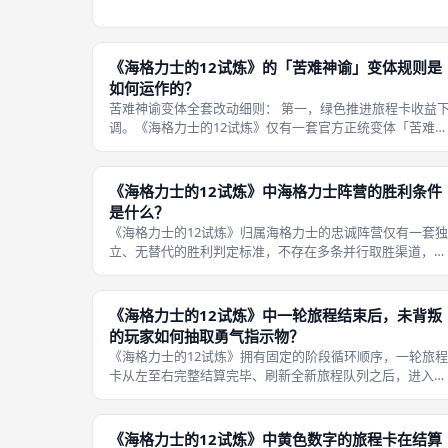
钟，不存在固定最优通关套路，多重可变变量叠加让数十局
连续游玩依旧能获得差异化博弈体验；但本作无官方大型扩
展包、无随机事件卡牌，全部变数
《海格力士的12试炼》的「苦难神谕」变体规则是
如何运作的？
苦难神谕变体全套改动细则： 第一，绿色推进旅程卡收益
调。《海格力士的12试炼》仅有一套官方正统变体「苦难神
谕」，该变体不会改动开局设置、角色身份分配、每轮行动
顺序、双阵营基础胜利条件、勇气指示物配比等底层框架，
仅针对旅程卡结算数值、黄色试
《海格力士的12试炼》中海格力士阵营的胜利条件
是什么？
《海格力士的12试炼》归属海格力士的忠诚阵营仅有一套独
立、无替代的胜利判定标准，不存在多条并行取胜渠道，整
套目标线性清晰，所有忠诚玩家操作全部围绕稳步提升全局
试炼进度展开，和赫拉背叛阵营两套翻盘条件形成鲜明对
立，结算阶段实时核对进度数值，一
《海格力士的12试炼》中一轮旅程结束后，未背叛
的玩家如何抽取勇气指示物？
《海格力士的12试炼》拥有固定的阶段循环顺序，一轮旅程
卡从左至右完整结算完毕、刷新全新旅程队列之后，进入勇
气指示物抽取阶段，该环节面向全场所有玩家开放，不存在
淘汰、跳过抽取的规则，未背叛的玩家也就是全体忠诚阵营
玩家，遵循和背叛者完全一致的抽
《海格力士的12试炼》中黄色数字的旅程卡在结算