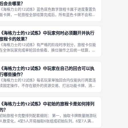
后会去哪里？
《海格力士的12试炼》蓝色底色数字旅程卡属于进度重置负
面卡牌，一轮旅程全部结算完成后，所有蓝色卡牌不会和绿
色、黄色卡牌混放，拥有独立固定回收位置，统一收纳在公
共旅程牌堆的中间夹层区域，区别于放底部的绿色卡、放顶
部的黄色卡，这套差异化回收机制
《海格力士的12试炼》中玩家何时必须翻开并执行
旅程卡的效果？
《海格力士的12试炼》有严格的阶段时序划分，旅程卡仅能
在全体玩家完成单轮回合偷看、换位操作之后统一结算，单
人行动回合内仅允许私下偷看卡牌内容，绝对不能提前翻开
卡牌执行结算效果，整套结算流程不可逆，是线下成都桌游
对局最容易混淆时序的核心规则点
《海格力士的12试炼》中玩家在自己的回合可以执
行哪些操作？
《海格力士的12试炼》每名玩家单独回合内仅能执行两套连
续固定操作，不存在额外的资源交易、打出功能卡牌、消耗
勇气指示物、移除场上旅程卡等附加行动，全套回合操作时
序不可逆，必须先偷看再调换，完成两步操作后个人回合直
接结束，切换至顺时针下一名玩家
《海格力士的12试炼》中初始的旅程卡是如何排列
的？
初始旅程卡完整排列配套细则： 第一，抽取卡牌数量随游玩
人数变化，4至5人开局抽取6张组成初始队列，6至7人满配
对局抽取8张初始旅程卡，人数越多场上可操作卡牌数量越