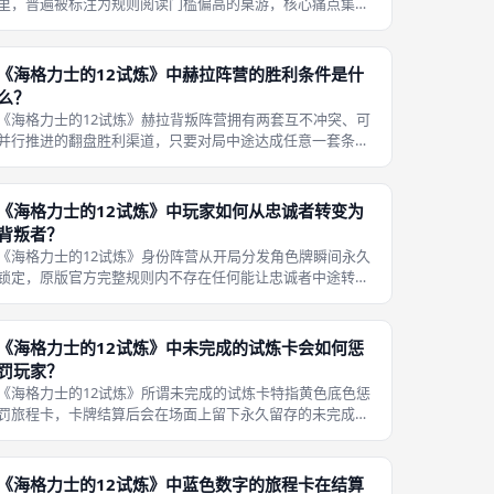
里，普遍被标注为规则阅读门槛偏高的桌游，核心痛点集中
在原版英文规则书的文本撰写缺陷与多层嵌套机制叠加，没
有配套可视化结算流程图，纯文字分段杂乱，新手独自研读
规则时极易混淆行动、结算、勇
《海格力士的12试炼》中赫拉阵营的胜利条件是什
么？
《海格力士的12试炼》赫拉背叛阵营拥有两套互不冲突、可
并行推进的翻盘胜利渠道，只要对局中途达成任意一套条
件，无需等待十二试炼通关，直接判定所有背叛玩家共同获
胜，两套条件全部依托黄色试炼惩罚卡触发，因此背叛者核
心战术为批量前置黄色旅程卡结算，
《海格力士的12试炼》中玩家如何从忠诚者转变为
背叛者？
《海格力士的12试炼》身份阵营从开局分发角色牌瞬间永久
锁定，原版官方完整规则内不存在任何能让忠诚者中途转为
赫拉背叛者的触发条件，即便忠诚玩家多轮抽取到背叛勇气
指示物、场上积累大量黄色试炼惩罚标记，阵营归属也不会
发生变更，这是固定底层机制，仅
《海格力士的12试炼》中未完成的试炼卡会如何惩
罚玩家？
《海格力士的12试炼》所谓未完成的试炼卡特指黄色底色惩
罚旅程卡，卡牌结算后会在场面上留下永久留存的未完成试
炼标记，这套标记会从两大维度持续惩罚全体忠诚阵营玩
家，同步服务赫拉背叛阵营两套独立胜利条件，惩罚效果全
程无豁免、无清除渠道，直到对局分
《海格力士的12试炼》中蓝色数字的旅程卡在结算