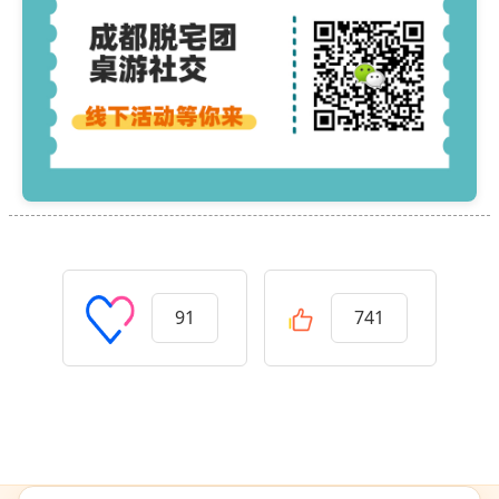
91
741