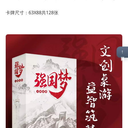
卡牌尺寸：63X88共128张
↑
顶部