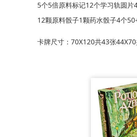
5个5倍原料标记
12个学习轨圆片
12颗原料骰子
1颗药水骰子
4个5
卡牌尺寸：70X120共43张
44X7