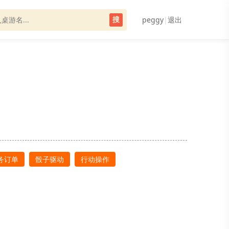
peggy
|
退出
搜
务订单
骰子驱动
行动操作