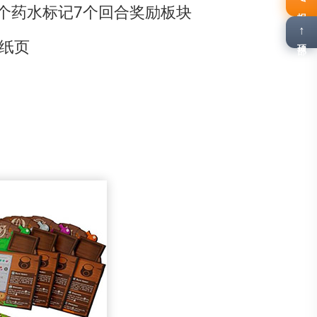
0个药水标记
7个回合奖励板块
报名
↑
张纸页
顶部