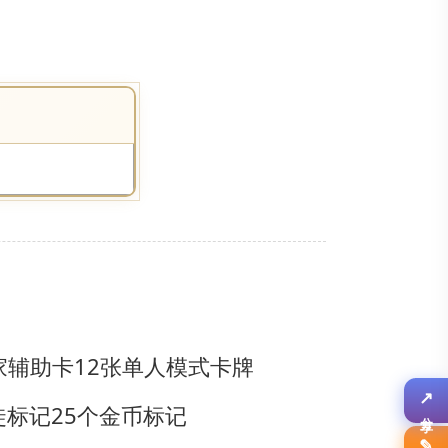
家辅助卡
12张单人模式卡牌
徒标记
25个金币标记
↗
分享
✎