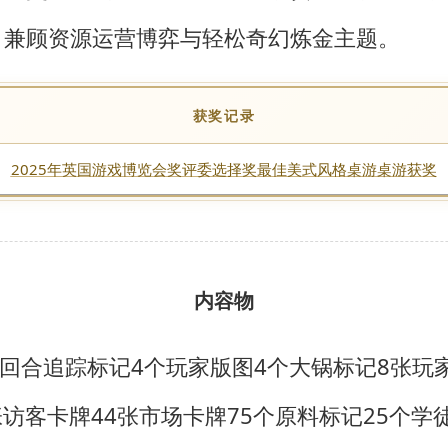
，兼顾资源运营博弈与轻松奇幻炼金主题。
获奖记录
2025年英国游戏博览会奖评委选择奖最佳美式风格桌游桌游获奖
内容物
个回合追踪标记
4个玩家版图
4个大锅标记
8张玩
张访客卡牌
44张市场卡牌
75个原料标记
25个学