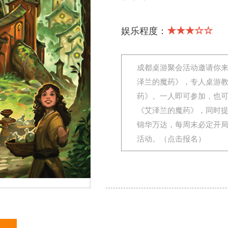
★★★☆☆
娱乐程度：
成都桌游聚会活动邀请你
泽兰的魔药》，专人桌游
药》。一人即可参加，也
《艾泽兰的魔药》，同时
锦华万达，每周末必定开
活动。（点击报名）