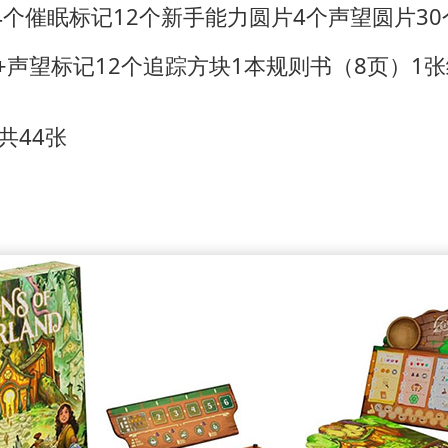
4个催眠标记
12个新手能力圆片
4个声望圆片
3
0+声望标记
12个追踪方块
1本规则书（8页）
1
0共44张