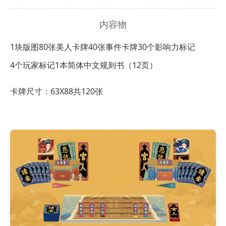
内容物
1块版图
80张美人卡牌
40张事件卡牌
30个影响力标记
4个玩家标记
1本简体中文规则书（12页）
卡牌尺寸：63X88共120张