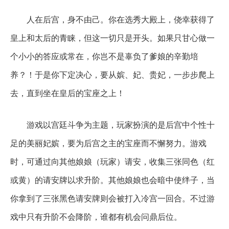
人在后宫，身不由己。你在选秀大殿上，侥幸获得了
皇上和太后的青睐，但这一切只是开头。如果只甘心做一
个小小的答应或常在，你岂不是辜负了爹娘的辛勤培
养？！于是你下定决心，要从嫔、妃、贵妃，一步步爬上
去，直到坐在皇后的宝座之上！
游戏以宫廷斗争为主题，玩家扮演的是后宫中个性十
足的美丽妃嫔，要为后宫之主的宝座而不懈努力。游戏
时，可通过向其他娘娘（玩家）请安，收集三张同色（红
或黄）的请安牌以求升阶。其他娘娘也会暗中使绊子，当
你拿到了三张黑色请安牌则会被打入冷宫一回合。不过游
戏中只有升阶不会降阶，谁都有机会问鼎后位。