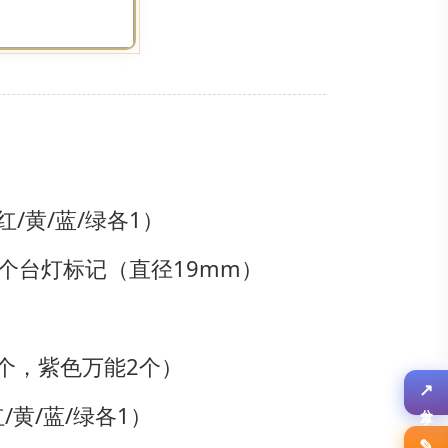
红/黄/蓝/绿各1）
1个台灯标记（直径19mm）
2个，紫色万能2个）
黄/蓝/绿各1）
↗
分享
✎