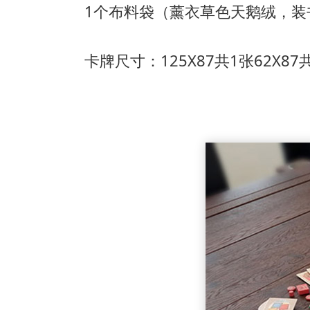
1个布料袋（薰衣草色天鹅绒，装
卡牌尺寸：125X87共1张
62X87