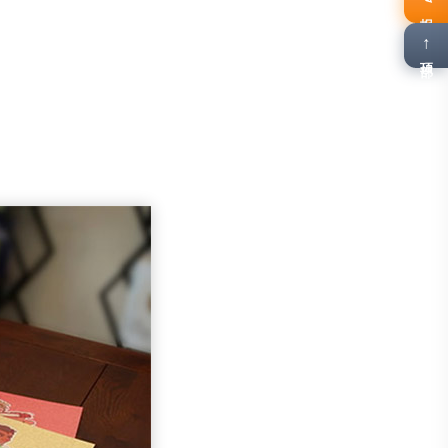
报名
↑
顶部