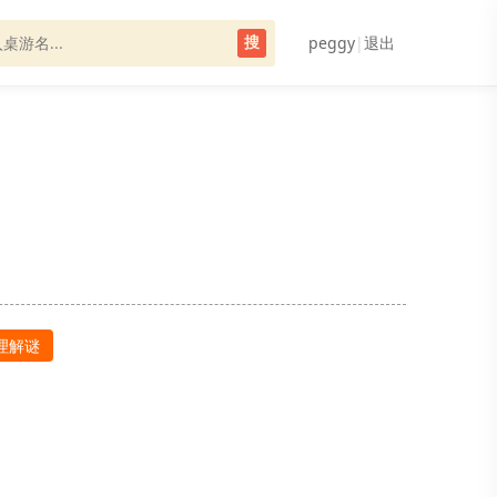
peggy
|
退出
搜
理解谜