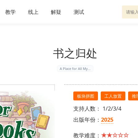
教学
线上
解疑
测试
书之归处
A Place for All My…
板块拼图
工人放置
推
支持人数： 1/2/3/4
出版年份：
2025
★★☆☆☆
教学难度：